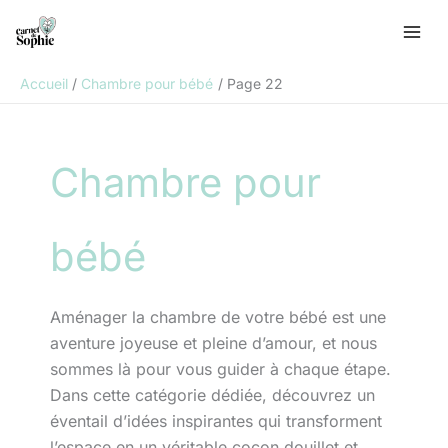
Aller
R
au
e
contenu
c
Accueil
Chambre pour bébé
Page 22
h
e
r
Chambre pour
c
h
e
bébé
r
Aménager la chambre de votre bébé est une
aventure joyeuse et pleine d’amour, et nous
sommes là pour vous guider à chaque étape.
Dans cette catégorie dédiée, découvrez un
éventail d’idées inspirantes qui transforment
l’espace en un véritable cocon douillet et