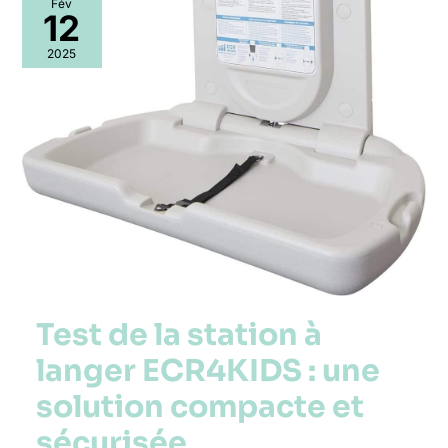
Fév
de
12
la
station
2025
à
langer
ECR4KIDS
:
une
solution
compacte
et
sécurisée
Test de la station à
langer ECR4KIDS : une
solution compacte et
sécurisée