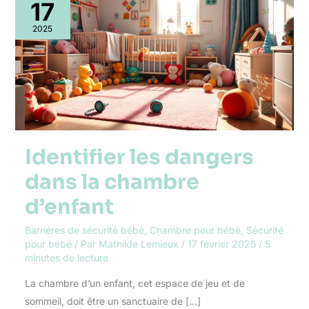
les
17
dangers
dans
2025
la
chambre
d’enfant
Identifier les dangers
dans la chambre
d’enfant
Barrières de sécurité bébé
,
Chambre pour bébé
,
Sécurité
pour bébé
/ Par
Mathilde Lemieux
/
17 février 2025
/
5
minutes de lecture
La chambre d’un enfant, cet espace de jeu et de
sommeil, doit être un sanctuaire de […]