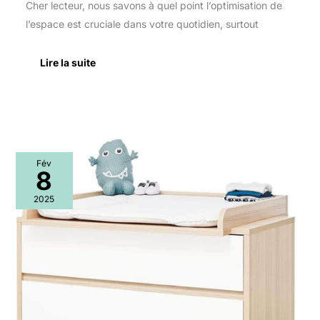
Cher lecteur, nous savons à quel point l’optimisation de
l’espace est cruciale dans votre quotidien, surtout
Lire la suite
Test
Fév
de
8
la
commode
2025
à
langer
Pinolino
Flow
:
design
et
polyvalence