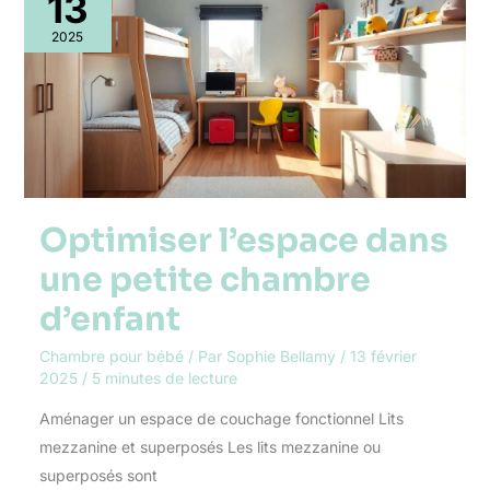
13
dans
une
2025
petite
chambre
d’enfant
Optimiser l’espace dans
une petite chambre
d’enfant
Chambre pour bébé
/ Par
Sophie Bellamy
/
13 février
2025
/
5 minutes de lecture
Aménager un espace de couchage fonctionnel Lits
mezzanine et superposés Les lits mezzanine ou
superposés sont