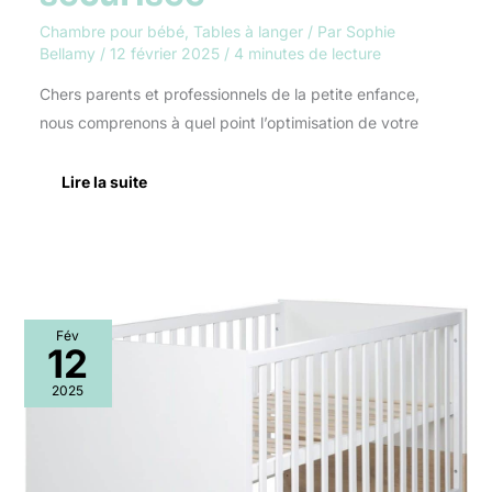
Chambre pour bébé
,
Tables à langer
/ Par
Sophie
Bellamy
/
12 février 2025
/
4 minutes de lecture
Chers parents et professionnels de la petite enfance,
nous comprenons à quel point l’optimisation de votre
Lire la suite
Test
Fév
:
12
lit
évolutif
2025
« Gabriella »
de
roba
pour