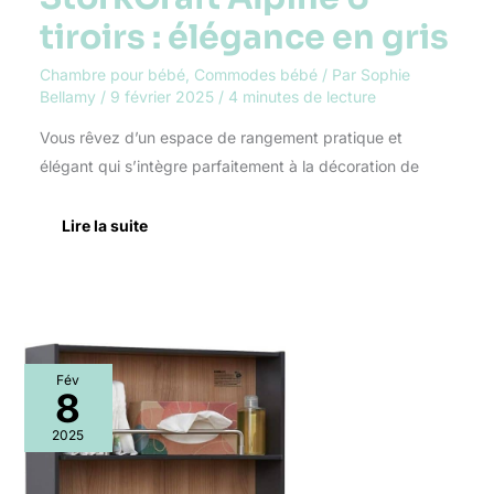
tiroirs : élégance en gris
Chambre pour bébé
,
Commodes bébé
/ Par
Sophie
Bellamy
/
9 février 2025
/
4 minutes de lecture
Vous rêvez d’un espace de rangement pratique et
élégant qui s’intègre parfaitement à la décoration de
Lire la suite
Test
Fév
KEMMLIT
8
Delicias
Timkid
2025
kawa
: