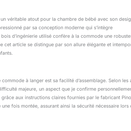
âce à leurs éléments arrondis et à leurs jolies façades à
no répond aux rêves des enfants depuis 1997 et repousse les
nts, les accessoires et les jouets. L'entreprise allemande
un véritable atout pour la chambre de bébé avec son desi
lise exclusivement des peintures, lasures adaptées aux enfants.
impressionné par sa conception moderne qui s’intègre
 bois d’ingénierie utilisé confère à la commode une robust
e cet article se distingue par son allure élégante et intempor
fants.
e commode à langer est sa facilité d’assemblage. Selon les 
ifficulté majeure, un aspect que je confirme personnellemen
râce aux instructions claires fournies par le fabricant Pino
ne fois montée, assurant ainsi la sécurité nécessaire lors