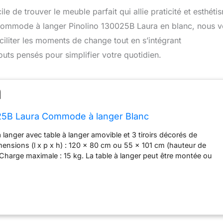
ile de trouver le meuble parfait qui allie praticité et esthéti
 commode à langer Pinolino 130025B Laura en blanc, nous 
ciliter les moments de change tout en s’intégrant
uts pensés pour simplifier votre quotidien.
025B Laura Commode à langer Blanc
anger avec table à langer amovible et 3 tiroirs décorés de
mensions (l x p x h) : 120 x 80 cm ou 55 x 101 cm (hauteur de
Charge maximale : 15 kg. La table à langer peut être montée ou
au milieu ou à droite, de sorte que la commode peut être utilisée
ffet longtemps après le temps à langer. Commode à langer
les enfants. Les 3 tiroirs spacieux, dont 1 avec 2
linge, offrent beaucoup d'espace de rangement pour tous les
er. Équipement de base idéal pour une chambre d'enfant
les de la série Laura sont parfaits pour toutes les chambres de