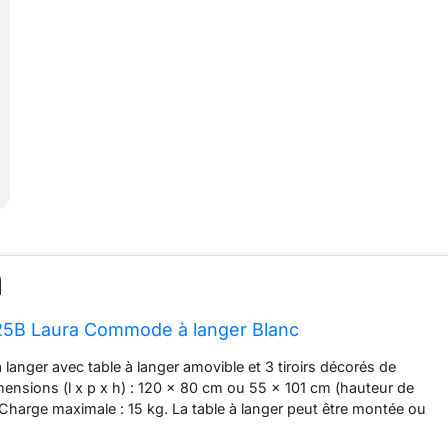
025B Laura Commode à langer Blanc
anger avec table à langer amovible et 3 tiroirs décorés de
mensions (l x p x h) : 120 x 80 cm ou 55 x 101 cm (hauteur de
Charge maximale : 15 kg. La table à langer peut être montée ou
au milieu ou à droite, de sorte que la commode peut être utilisée