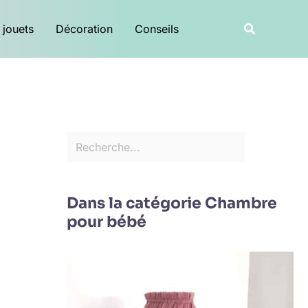
R
Recherche
 jouets
Décoration
Conseils
e
c
h
e
r
c
h
e
Dans la catégorie Chambre
r
pour bébé