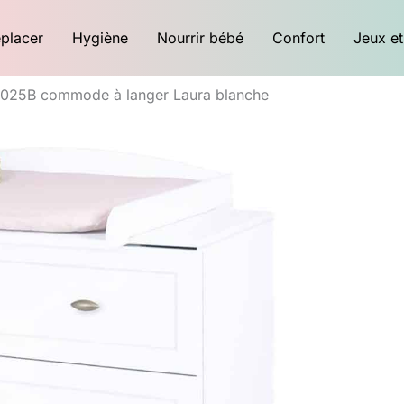
placer
Hygiène
Nourrir bébé
Confort
Jeux et
30025B commode à langer Laura blanche