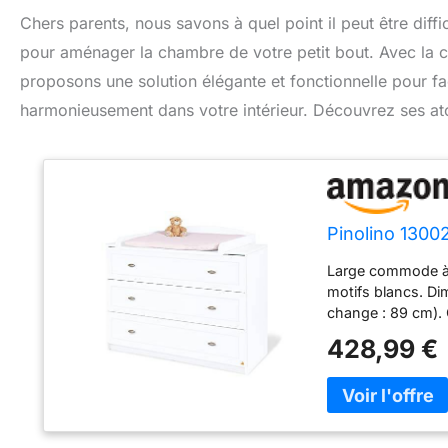
Chers parents, nous savons à quel point il peut être diffic
pour aménager la chambre de votre petit bout. Avec la
proposons une solution élégante et fonctionnelle pour fa
harmonieusement dans votre intérieur. Découvrez ses ato
Pinolino 130
Large commode à l
motifs blancs. Di
change : 89 cm). 
retirée à gauche, 
428,99 €
comme un beau bu
recommandée pour 
compartiments à 
ustensiles à lang
moderne. Les meub