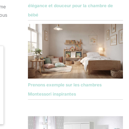
élégance et douceur pour la chambre de
sme
bébé
vous
Prenons exemple sur les chambres
Montessori inspirantes