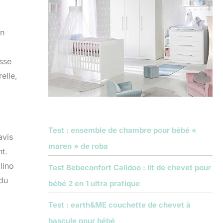
gn
esse
elle,
Test : ensemble de chambre pour bébé «
avis
maren » de roba
t.
lino
Test Bebeconfort Calidoo : lit de chevet pour
 du
bébé 2 en 1 ultra pratique
Test : earth&ME couchette de chevet à
bascule pour bébé