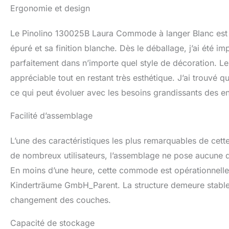
bébé classiques gr
Ergonomie et design
cassettes. Pinoli
meubles pour enfa
Le Pinolino 130025B Laura Commode à langer Blanc est 
certifiée FSC uti
épuré et sa finition blanche. Dès le déballage, j’ai été 
parfaitement dans n’importe quel style de décoration. Le
appréciable tout en restant très esthétique. J’ai trouvé qu
ce qui peut évoluer avec les besoins grandissants des en
Facilité d’assemblage
L’une des caractéristiques les plus remarquables de cett
de nombreux utilisateurs, l’assemblage ne pose aucune d
En moins d’une heure, cette commode est opérationnelle g
Kinderträume GmbH_Parent. La structure demeure stable u
changement des couches.
Capacité de stockage