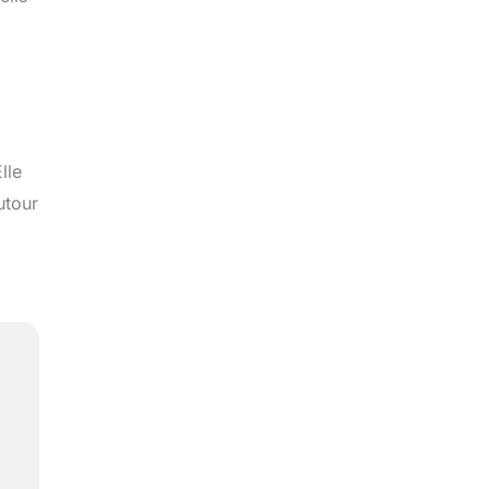
lle
utour