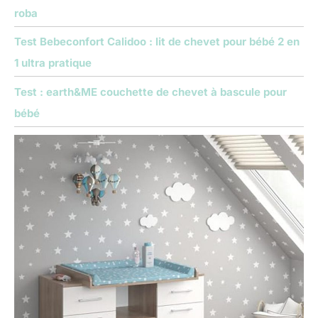
roba
Test Bebeconfort Calidoo : lit de chevet pour bébé 2 en
1 ultra pratique
Test : earth&ME couchette de chevet à bascule pour
bébé