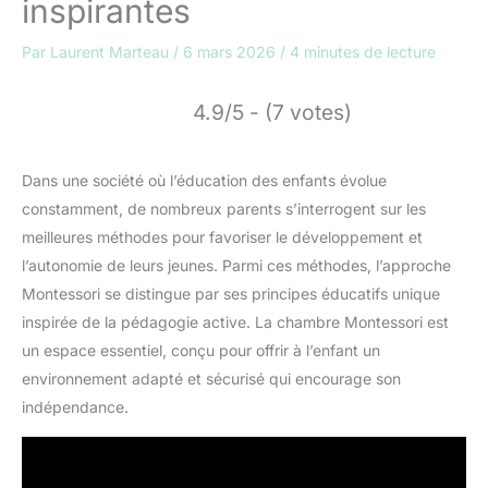
inspirantes
Par
Laurent Marteau
/
6 mars 2026
/
4 minutes de lecture
4.9/5 - (7 votes)
Dans une société où l’éducation des enfants évolue
constamment, de nombreux parents s’interrogent sur les
meilleures méthodes pour favoriser le développement et
l’autonomie de leurs jeunes. Parmi ces méthodes, l’approche
Montessori se distingue par ses principes éducatifs unique
inspirée de la pédagogie active. La chambre Montessori est
un espace essentiel, conçu pour offrir à l’enfant un
environnement adapté et sécurisé qui encourage son
indépendance.