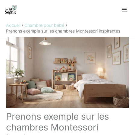
Aller
R
au
e
contenu
c
Accueil
Chambre pour bébé
h
Prenons exemple sur les chambres Montessori inspirantes
e
r
c
h
e
r
Prenons exemple sur les
chambres Montessori