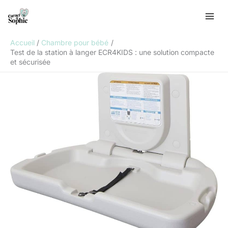
Aller
R
au
e
contenu
c
Accueil
Chambre pour bébé
h
Test de la station à langer ECR4KIDS : une solution compacte
et sécurisée
e
r
c
h
e
r