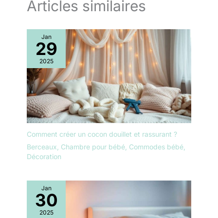
Articles similaires
Jan
29
2025
Comment créer un cocon douillet et rassurant ?
Berceaux
,
Chambre pour bébé
,
Commodes bébé
,
Décoration
Jan
30
2025