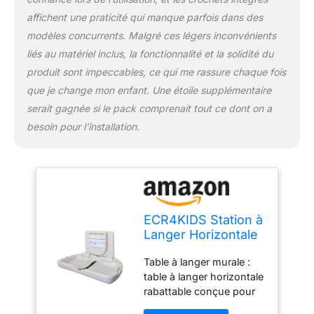
surélevés sur tous les
affichent une praticité qui manque parfois dans des
côtés pour plus de
modèles concurrents. Malgré ces légers inconvénients
sécurité et de sécurité
liés au matériel inclus, la fonctionnalité et la solidité du
Dimensions du produit :
produit sont impeccables, ce qui me rassure chaque fois
mesure 89,5 cm (L) x
10,2 cm (l) x 52,1 cm (H)
que je change mon enfant. Une étoile supplémentaire
fermé et 89,5 cm (L) x
serait gagnée si le pack comprenait tout ce dont on a
52,1 cm (l) ouvert;
besoin pour l’installation.
destiné aux enfants
jusqu'à 22,7 kg, chaque
crochet de sac peut
supporter jusqu'à 4,5 kg
ECR4KIDS Station à
Langer Horizontale
avec Dossier Fin,
Table à langer murale :
Table à Langer
table à langer horizontale
Murale pour Salle
rabattable conçue pour
de Bain
une utilisation avec les
Commerciale, Peu