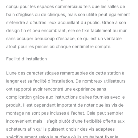
pour la sécurité : design
conçu pour les espaces commerciaux tels que les salles de
fin avec une zone à
bain d’églises ou de cliniques, mais son utilité peut également
langer lisse et concave
avec une sangle de
s’étendre à d’autres lieux accueillant du public. Grâce à son
sécurité réglable et une
design fin et peu encombrant, elle se fixe facilement au mur
boucle pour garder les
sans occuper beaucoup d’espace, ce qui est un véritable
enfants en sécurité
atout pour les pièces où chaque centimètre compte.
pendant le changement
et 2 crochets intégrés
Facilité d’installation
pour sac à langer ou sac
à main Installation
L’une des caractéristiques remarquables de cette station à
professionnelle : le
matériel n'est pas inclus
langer est sa facilité d’installation. De nombreux utilisateurs
en raison d'une variété
ont rapporté avoir rencontré une expérience sans
d'options d'installation,
complication grâce aux instructions claires fournies avec le
un professionnel qualifié
produit. Il est cependant important de noter que les vis de
doit évaluer l'espace et
fournir le matériel
montage ne sont pas incluses à l’achat. Cela peut sembler
approprié pour garantir la
inconvénient mais il s’agit plutôt d’une flexibilité offerte aux
conformité Certifié sans
acheteurs afin qu’ils puissent choisir des vis adaptées
danger : certifié
spécifiquement selon la surface où ils souhaitent fixer le
Greenguard [Gold] pour