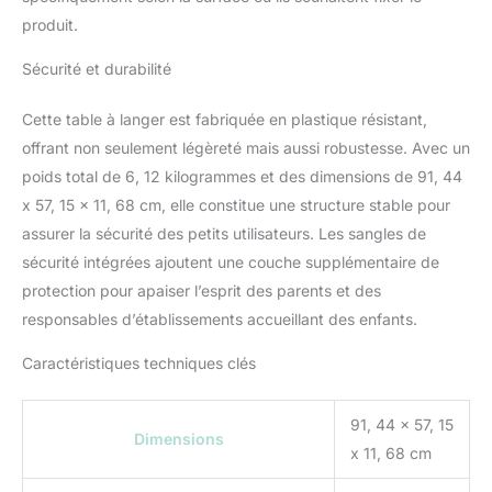
une faible teneur en
produit.
COV, répond aux normes
ASTM et conforme à la
Sécurité et durabilité
norme ADA lorsqu'il est
correctement installé par
Cette table à langer est fabriquée en plastique résistant,
un professionnel ; bords
offrant non seulement légèreté mais aussi robustesse. Avec un
surélevés sur tous les
poids total de 6, 12 kilogrammes et des dimensions de 91, 44
côtés pour plus de
x 57, 15 x 11, 68 cm, elle constitue une structure stable pour
sécurité et de sécurité
Dimensions du produit :
assurer la sécurité des petits utilisateurs. Les sangles de
mesure 89,5 cm (L) x
sécurité intégrées ajoutent une couche supplémentaire de
10,2 cm (l) x 52,1 cm (H)
protection pour apaiser l’esprit des parents et des
fermé et 89,5 cm (L) x
responsables d’établissements accueillant des enfants.
52,1 cm (l) ouvert;
destiné aux enfants
Caractéristiques techniques clés
jusqu'à 22,7 kg, chaque
crochet de sac peut
supporter jusqu'à 4,5 kg
91, 44 x 57, 15
Dimensions
x 11, 68 cm