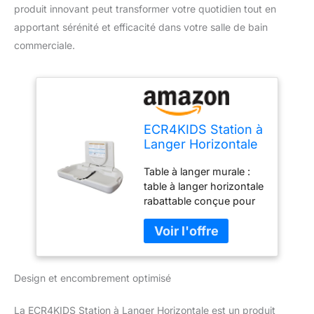
produit innovant peut transformer votre quotidien tout en
apportant sérénité et efficacité dans votre salle de bain
commerciale.
ECR4KIDS Station à
Langer Horizontale
avec Dossier Fin,
Table à langer murale :
Table à Langer
table à langer horizontale
Murale pour Salle
rabattable conçue pour
de Bain
une utilisation avec les
Commerciale, Peu
nourrissons et les tout-
encombrante, avec
petits ; idéale pour les
Sangles de sécurité
toilettes commerciales,
et Crochets pour
les institutions, les lieux
Sac – Granit Blanc
Design et encombrement optimisé
publics et les centres
commerciaux Optimisé
La ECR4KIDS Station à Langer Horizontale est un produit