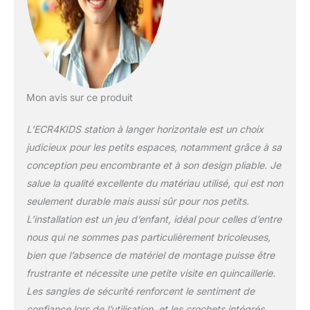
enfants en sécurité
pendant le changement
et 2 crochets intégrés
pour sac à langer ou sac
à main Installation
professionnelle : le
matériel n'est pas inclus
Mon avis sur ce produit
en raison d'une variété
d'options d'installation,
L’ECR4KIDS station à langer horizontale est un choix
un professionnel qualifié
judicieux pour les petits espaces, notamment grâce à sa
doit évaluer l'espace et
fournir le matériel
conception peu encombrante et à son design pliable. Je
approprié pour garantir la
salue la qualité excellente du matériau utilisé, qui est non
conformité Certifié sans
seulement durable mais aussi sûr pour nos petits.
danger : certifié
L’installation est un jeu d’enfant, idéal pour celles d’entre
Greenguard [Gold] pour
une faible teneur en
nous qui ne sommes pas particulièrement bricoleuses,
COV, répond aux normes
bien que l’absence de matériel de montage puisse être
ASTM et conforme à la
frustrante et nécessite une petite visite en quincaillerie.
norme ADA lorsqu'il est
Les sangles de sécurité renforcent le sentiment de
correctement installé par
confiance lors de l’utilisation, et les crochets intégrés
un professionnel ; bords