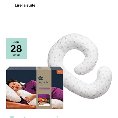
Lire la suite
Test
Jan
:
28
coussin
d’allaitement
2026
Tommee
Tippee
Made
for
Me