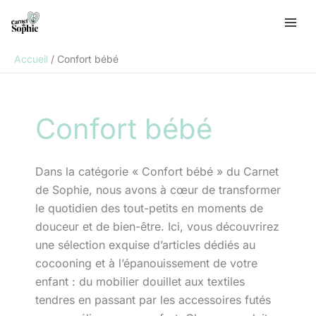
Aller
R
au
e
contenu
c
Accueil
Confort bébé
h
e
r
Confort bébé
c
h
e
Dans la catégorie « Confort bébé » du Carnet
r
de Sophie, nous avons à cœur de transformer
le quotidien des tout-petits en moments de
douceur et de bien-être. Ici, vous découvrirez
une sélection exquise d’articles dédiés au
cocooning et à l’épanouissement de votre
enfant : du mobilier douillet aux textiles
tendres en passant par les accessoires futés