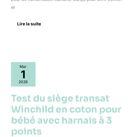
et
Lire la suite
Test
Mar
du
1
siège
transat
2026
Winchild
en
Test du siège transat
coton
pour
Winchild en coton pour
bébé
avec
bébé avec harnais à 3
harnais
points
à
3