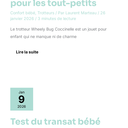
pour les tout-petits
Confort bébé
,
Trotteurs
/ Par
Laurent Marteau
/
26
janvier 2026
/
3 minutes de lecture
Le trotteur Wheely Bug Coccinelle est un jouet pour
enfant qui ne manque ni de charme
Lire la suite
Test
Jan
du
9
transat
bébé
2026
Majestic
Baby
Test du transat bébé
Legacy