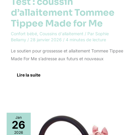
Test : coussin
d’allaitement Tommee
Tippee Made for Me
Confort bébé
,
Coussins d'allaitement
/ Par
Sophie
Bellamy
/
28 janvier 2026
/
4 minutes de lecture
Le soutien pour grossesse et allaitement Tommee Tippee
Made For Me s’adresse aux futurs et nouveaux
Lire la suite
Test
Jan
:
26
trotteur
Wheely
2026