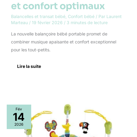
confort
et confort optimaux
optimaux
Balancelles et transat bébé
,
Confort bébé
/ Par
Laurent
Marteau
/
19 février 2026
/
3 minutes de lecture
La nouvelle balançoire bébé portable promet de
combiner musique apaisante et confort exceptionnel
pour les tout-petits.
Lire la suite
Test
Fév
Fisher-
14
Price
Jumperoo
2026
:
éveil