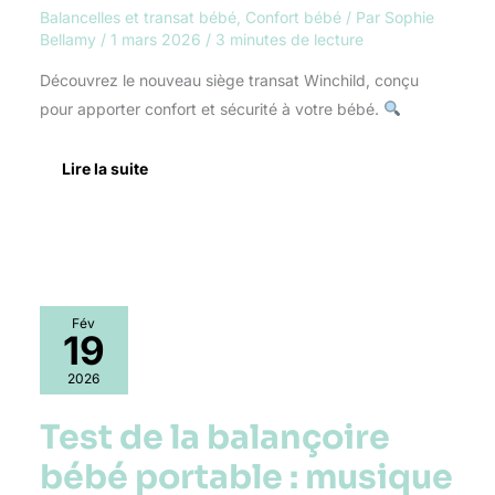
points
Balancelles et transat bébé
,
Confort bébé
/ Par
Sophie
Bellamy
/
1 mars 2026
/
3 minutes de lecture
Découvrez le nouveau siège transat Winchild, conçu
pour apporter confort et sécurité à votre bébé.
Lire la suite
Test
Fév
de
19
la
balançoire
2026
bébé
portable
Test de la balançoire
:
musique
bébé portable : musique
et