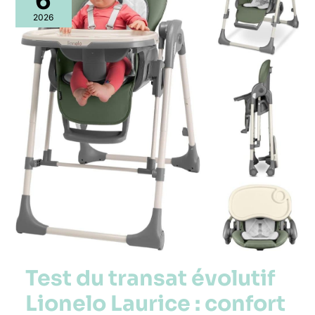
transat
évolutif
2026
Lionelo
Laurice
:
confort
et
praticité
pour
bébé
Test du transat évolutif
Lionelo Laurice : confort