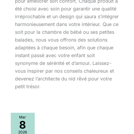
pour améliorer son confort. Chaque produit a
été choisi avec soin pour garantir une qualité
irréprochable et un design qui saura s’intégrer
harmonieusement dans votre intérieur. Que ce
soit pour la chambre de bébé ou ses petites
balades, nous vous offrons des solutions
adaptées à chaque besoin, afin que chaque
instant passé avec votre enfant soit
synonyme de sérénité et d’amour. Laissez-
vous inspirer par nos conseils chaleureux et
devenez l’architecte du nid rêvé pour votre
petit trésor.
Essai
Mar
:
8
transat
bébé
2026