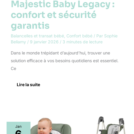
:
Majestic Baby Legacy :
confort
et
confort et sécurité
sécurité
garantis
garantis
Balancelles et transat bébé
,
Confort bébé
/ Par
Sophie
Bellamy
/
9 janvier 2026
/
3 minutes de lecture
Dans le monde trépidant d’aujourd’hui, trouver une
solution efficace à vos besoins quotidiens est essentiel.
Ce
Lire la suite
Test
Jan
du
6