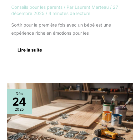
Conseils pour les parents
/ Par
Laurent Marteau
/
27
décembre 2025
/
4 minutes de lecture
Sortir pour la première fois avec un bébé est une
expérience riche en émotions pour les
Lire la suite
Cloison
Déc
amovible
24
:
moduler
2025
l’espace
sans
contraintes