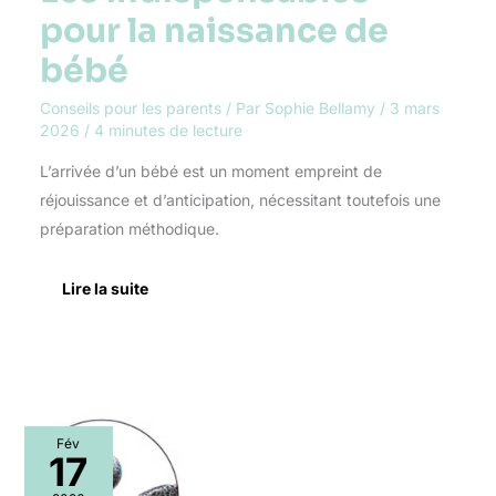
pour la naissance de
bébé
Conseils pour les parents
/ Par
Sophie Bellamy
/
3 mars
2026
/
4 minutes de lecture
L’arrivée d’un bébé est un moment empreint de
réjouissance et d’anticipation, nécessitant toutefois une
préparation méthodique.
Lire la suite
Test
Fév
de
17
l’enclos