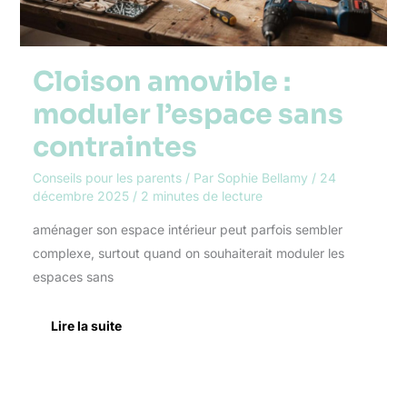
Cloison amovible :
moduler l’espace sans
contraintes
Conseils pour les parents
/ Par
Sophie Bellamy
/
24
décembre 2025
/
2 minutes de lecture
aménager son espace intérieur peut parfois sembler
complexe, surtout quand on souhaiterait moduler les
espaces sans
Lire la suite