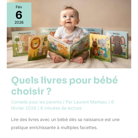
Quels
Fév
livres
6
pour
bébé
2026
choisir
?
Quels livres pour bébé
choisir ?
Conseils pour les parents
/ Par
Laurent Marteau
/
6
février 2026
/
6 minutes de lecture
Lire des livres avec un bébé dès sa naissance est une
pratique enrichissante à multiples facettes.