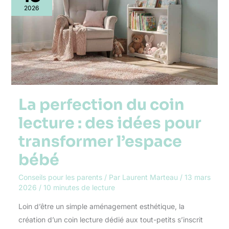
coin
2026
lecture
:
des
idées
pour
transformer
l’espace
bébé
La perfection du coin
lecture : des idées pour
transformer l’espace
bébé
Conseils pour les parents
/ Par
Laurent Marteau
/
13 mars
2026
/
10 minutes de lecture
Loin d’être un simple aménagement esthétique, la
création d’un coin lecture dédié aux tout-petits s’inscrit