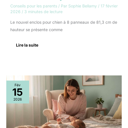
Conseils pour les parents
/ Par
Sophie Bellamy
/
17 février
2026
/
3 minutes de lecture
Le nouvel enclos pour chien à 8 panneaux de 81,3 cm de
hauteur se présente comme
Lire la suite
Communication
Fév
bienveillante
15
avec
bébé
2026
:
comment
faire
?