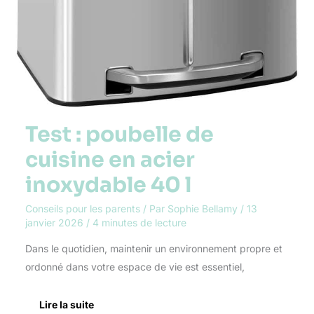
Test : poubelle de
cuisine en acier
inoxydable 40 l
Conseils pour les parents
/ Par
Sophie Bellamy
/
13
janvier 2026
/
4 minutes de lecture
Dans le quotidien, maintenir un environnement propre et
ordonné dans votre espace de vie est essentiel,
Lire la suite