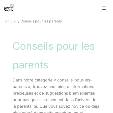
Aller
R
au
e
contenu
c
Accueil
Conseils pour les parents
h
e
r
Conseils pour les
c
h
e
parents
r
Dans notre catégorie « conseils-pour-les-
parents », trouvez une mine d’informations
précieuses et de suggestions bienveillantes
pour naviguer sereinement dans l’univers de
la parentalité. Que vous soyez novice ou déjà
bien ancré dans cette aventure, nous