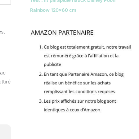
Test : lit parapluie hauck Disney Pooh
Rainbow 120×60 cm
est
sac
ttiré