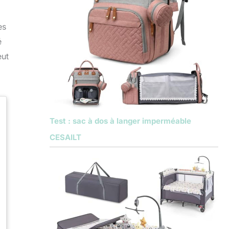
es
é
eut
Test : sac à dos à langer imperméable
CESAILT