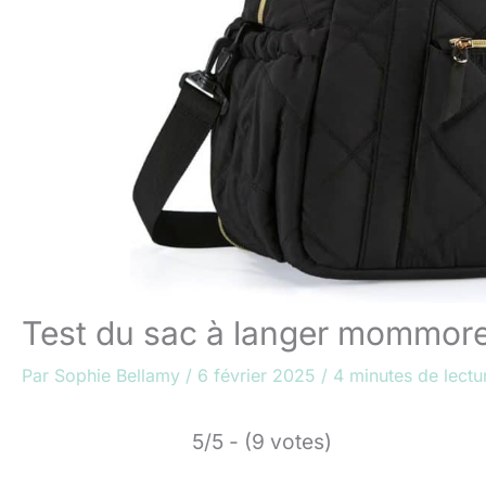
Test du sac à langer mommore,
Par
Sophie Bellamy
/
6 février 2025
/
4 minutes de lectu
5/5 - (9 votes)