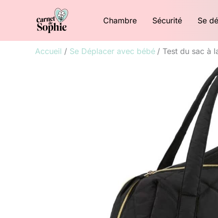
Aller
Chambre
Sécurité
Se dé
au
contenu
Accueil
Se Déplacer avec bébé
Test du sac à 