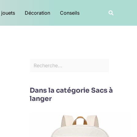
R
Recherche
 jouets
Décoration
Conseils
e
c
h
e
r
c
h
e
Dans la catégorie Sacs à
r
langer