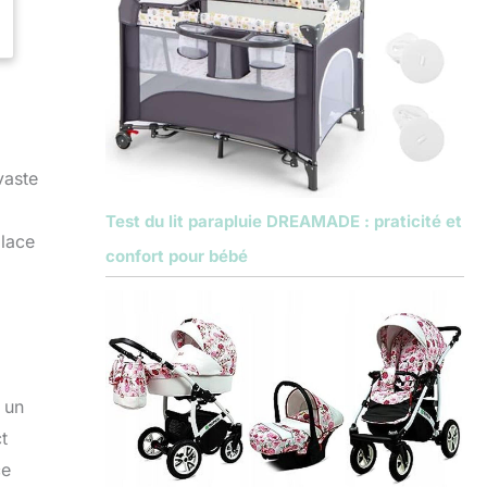
vaste
Test du lit parapluie DREAMADE : praticité et
place
confort pour bébé
, un
t
ce