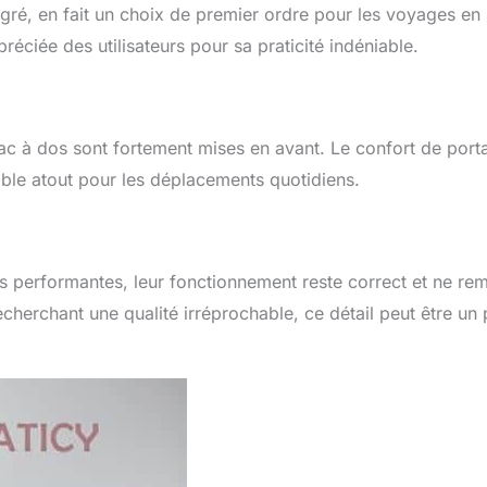
égré, en fait un choix de premier ordre pour les voyages en
les couches et même les vêtements sales de bébé. Parfait pour
s voyages, les pique-niques, les sorties ou comme sac
préciée des utilisateurs pour sa praticité indéniable.
 à langer pour enfant allie praticité et style, ce qui en fait un
pour tout parent en déplacement. L'idée cadeau parfaite :
 une nouvelle maman, allaitez un tout-petit ou une maman
sac à langer de voyage élégant, mignon et pratique est
du sac à dos sont fortement mises en avant. Le confort de por
 sorties. C'est un incontournable pour les essentiels de
table atout pour les déplacements quotidiens.
les de bébé pour les nouveau-nés, les cadeaux de bébé, un
prénatale pour les nouveaux parents, et le cadeau idéal pour
le.
ns performantes, leur fonctionnement reste correct et ne re
cherchant une qualité irréprochable, ce détail peut être un 