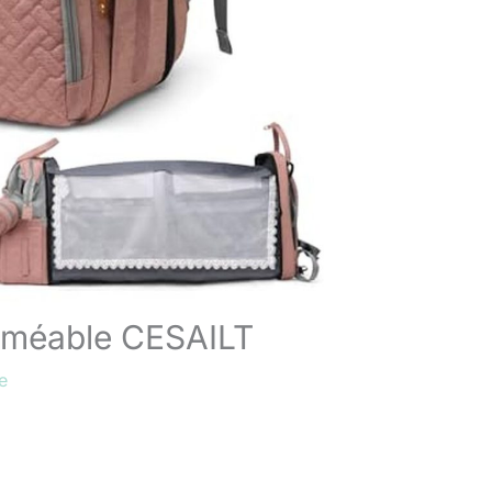
erméable CESAILT
e