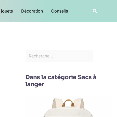
R
Recherche
 jouets
Décoration
Conseils
e
c
h
e
r
c
h
e
Dans la catégorie Sacs à
r
langer