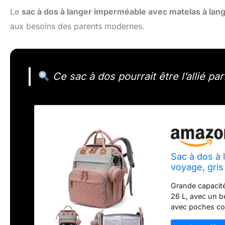
Le
sac à dos à langer imperméable avec matelas à lan
aux besoins des parents modernes.
Ce sac à dos pourrait être l’allié par
Sac à dos à 
voyage, gris
Grande capacité
26 L, avec un be
avec poches com
poches isotherm