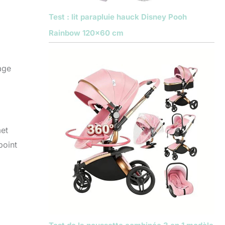
Test : lit parapluie hauck Disney Pooh
Rainbow 120×60 cm
tage
met
point