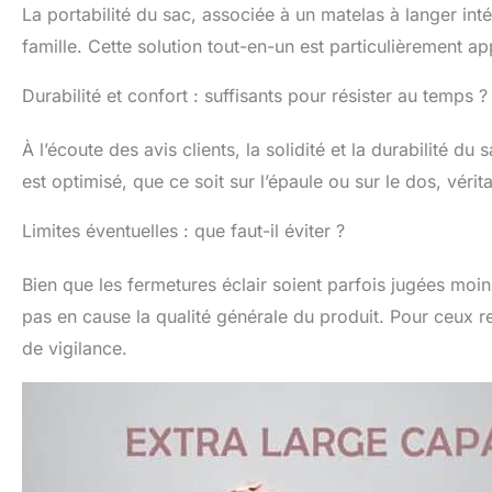
La portabilité du sac, associée à un matelas à langer int
portefeuilles, 
le shopping, le
famille. Cette solution tout-en-un est particulièrement ap
d'hôpital, ce sac
incontournable 
Durabilité et confort : suffisants pour résister au temps ?
que vous soyez
de jumeaux, ce 
À l’écoute des avis clients, la solidité et la durabilité 
parfait pour vos
est optimisé, que ce soit sur l’épaule ou sur le dos, véri
bébé, les artic
cadeau de fête 
une fête prénata
Limites éventuelles : que faut-il éviter ?
Bien que les fermetures éclair soient parfois jugées moi
pas en cause la qualité générale du produit. Pour ceux re
de vigilance.