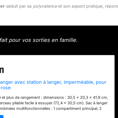
ger
séduit par sa
polyvalence
et son aspect pratique, répon
fait pour vos sorties en famille.
langer avec station à langer, imperméable, pour
 rose
 et plus de rangement : dimensions : 30,5 x 20,3 x 41,9 cm,
rceau pliable facile à essuyer (72,4 x 30,5 cm). Sac à langer
binées multifonctionnelles : 1 compartiment principal, 2
es pour biberons (141,7 g ~ 325 g), 1 berceau multifonction