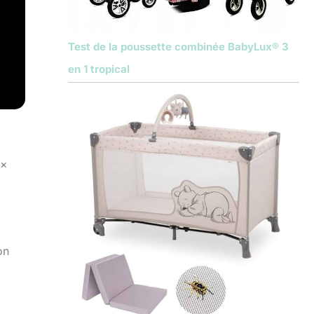
Test de la poussette combinée BabyLux® 3
en 1 tropical
 x
on