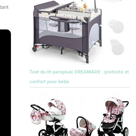
dant
Test du lit parapluie DREAMADE : praticité et
confort pour bébé