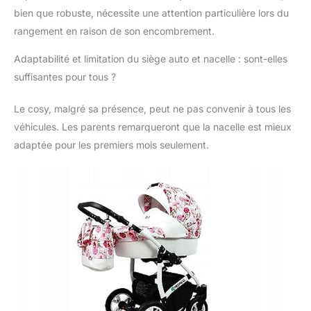
disponible dans une
bien que robuste, nécessite une attention particulière lors du
gamme de couleurs aux
rangement en raison de son encombrement.
motifs discrets.
SÉCURITÉ: la poussette
Adaptabilité et limitation du siège auto et nacelle : sont-elles
est conforme aux
suffisantes pour tous ?
strictes normes
européennes EN 1888-
1:2018+A1:2022 et
Le cosy, malgré sa présence, peut ne pas convenir à tous les
dispose de ceintures de
véhicules. Les parents remarqueront que la nacelle est mieux
sécurité à cinq points
adaptée pour les premiers mois seulement.
avec des rembourrages
souples pour la
protection et le confort
pendant le trajet. Les
roues à roulement à
billes avec des pneus
en polyuréthane ne
sont pas sensibles aux
crevaisons et disposent
d'un mécanisme de
blocage pour avancer