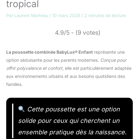
tropical
Par
Laurent Marteau
/
10 mars 2026
/
2 minutes de lecture
4.9/5 - (9 votes)
La poussette combinée BabyLux® Enfant
représente une
option séduisante pour les parents modernes.
Conçue pour
offrir polyvalence et confort
, elle est particulièrement adaptée
aux environnements urbains et aux besoins quotidiens des
familles.
Cette poussette est une option
solide pour ceux qui cherchent un
ensemble pratique dès la naissance.