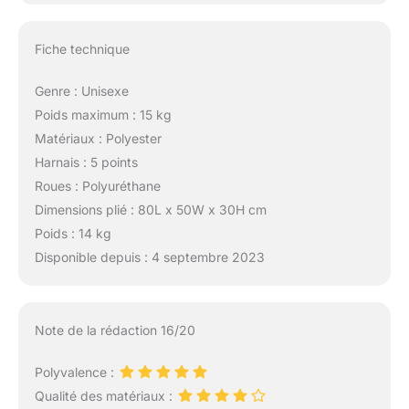
météorologiques
défavorables.
Fiche technique
PRATIQUE: La
poussette pour bébé
est livrée avec un
Genre : Unisexe
ensemble d'accessoires
Poids maximum : 15 kg
utiles. La barrière, et le
Matériaux : Polyester
repose-pieds de la
Harnais : 5 points
poussette sont
Roues : Polyuréthane
recouverts de cuir
artificiel - c'est un
Dimensions plié : 80L x 50W x 30H cm
matériau résistant à
Poids : 14 kg
l'abrasion.Le est équipé
Disponible depuis : 4 septembre 2023
d'un coussin pour les
pieds, d'une poignée
ergonomique et d'un
insert pour bébé.
Note de la rédaction 16/20
Polyvalence :
Qualité des matériaux :