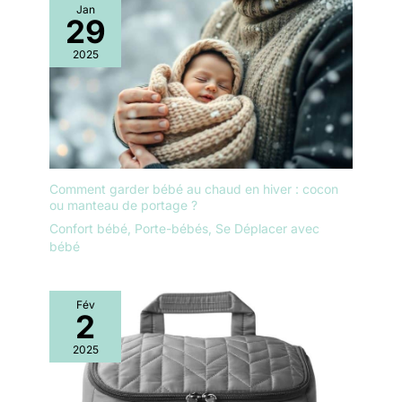
coupe-vent protègent
Jan
les essentiels de votre bébé,
29
votre enfant contre les
une housse de pluie, un couvre-
jambes et des adaptateurs pour
conditions
siège-auto - tous utiles pour la
2025
météorologiques
route
défavorables.
PRATIQUE: La
poussette pour bébé
est livrée avec un
ensemble d'accessoires
utiles. La barrière, et le
Comment garder bébé au chaud en hiver : cocon
repose-pieds de la
ou manteau de portage ?
poussette sont
recouverts de cuir
Confort bébé
,
Porte-bébés
,
Se Déplacer avec
bébé
artificiel - c'est un
matériau résistant à
l'abrasion.Le est équipé
d'un coussin pour les
Fév
2
pieds, d'une poignée
ergonomique et d'un
2025
insert pour bébé.