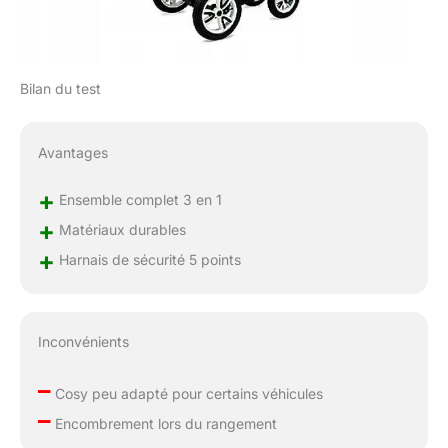
en ligne droite. Le frein
central Easy Stop veille
à ce que les roues de la
poussette se bloquent
rapidement. FACILITÉ
Bilan du test
D'UTILISATION: le
châssis de la poussette
est léger et pliable, ce
Avantages
qui permet de la ranger
facilement dans la
+
Ensemble complet 3 en 1
voiture. Elle est
+
Matériaux durables
également équipée
d'une suspension qui
+
Harnais de sécurité 5 points
protège votre enfant
des chocs lors des
trajets sur des routes
accidentées. Le toit
Inconvénients
solaire extensible et la
housse avec fonction
–
Cosy peu adapté pour certains véhicules
coupe-vent protègent
–
votre enfant contre les
Encombrement lors du rangement
conditions