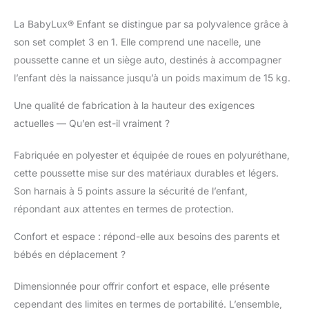
fixation - vers l'avant ou
La BabyLux® Enfant se distingue par sa polyvalence grâce à
vers l'arrière - en
fonction de vos
son set complet 3 en 1. Elle comprend une nacelle, une
besoins. DESIGN
poussette canne et un siège auto, destinés à accompagner
ÉLÉGANT: des tissus
l’enfant dès la naissance jusqu’à un poids maximum de 15 kg.
exclusifs ont été utilisés
pour la poussette, qui
Une qualité de fabrication à la hauteur des exigences
sont très élégants et qui
actuelles — Qu’en est-il vraiment ?
sont en outre résistants
à la lumière et à
Fabriquée en polyester et équipée de roues en polyuréthane,
l'humidité. De plus, le
patin, la rampe et le
cette poussette mise sur des matériaux durables et légers.
repose-pieds sont
Son harnais à 5 points assure la sécurité de l’enfant,
fabriqués en similicuir
répondant aux attentes en termes de protection.
résistant, ce qui rend la
poussette encore plus
Confort et espace : répond-elle aux besoins des parents et
élégante et chic. Le
bébés en déplacement ?
rembourrage en coton
doux peut être retiré
pour être lavé. La
Dimensionnée pour offrir confort et espace, elle présente
poussette est
cependant des limites en termes de portabilité. L’ensemble,