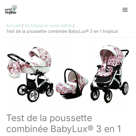
Aller
R
au
e
contenu
c
Accueil
Se Déplacer avec bébé
h
Test de la poussette combinée BabyLux® 3 en 1 tropical
e
r
c
h
e
r
Test de la poussette
combinée BabyLux® 3 en 1