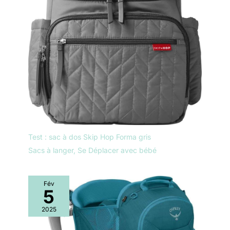
Test : sac à dos Skip Hop Forma gris
Sacs à langer
,
Se Déplacer avec bébé
Fév
5
2025