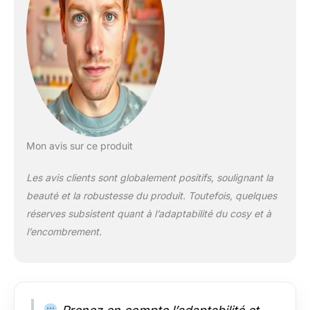
ÉLÉGANT: des tissus
exclusifs ont été utilisés
pour la poussette, qui
sont très élégants et qui
sont en outre résistants
à la lumière et à
l'humidité. De plus, le
patin, la rampe et le
repose-pieds sont
fabriqués en similicuir
Mon avis sur ce produit
résistant, ce qui rend la
poussette encore plus
Les avis clients sont globalement positifs, soulignant la
élégante et chic. Le
beauté et la robustesse du produit. Toutefois, quelques
rembourrage en coton
doux peut être retiré
réserves subsistent quant à l’adaptabilité du cosy et à
pour être lavé. La
l’encombrement.
poussette est
disponible dans une
gamme de couleurs aux
motifs discrets.
SÉCURITÉ: la poussette