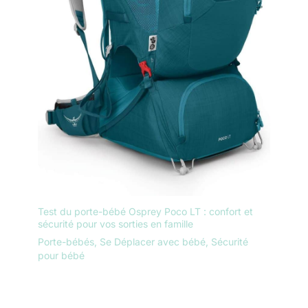
Test du porte-bébé Osprey Poco LT : confort et
sécurité pour vos sorties en famille
Porte-bébés
,
Se Déplacer avec bébé
,
Sécurité
pour bébé