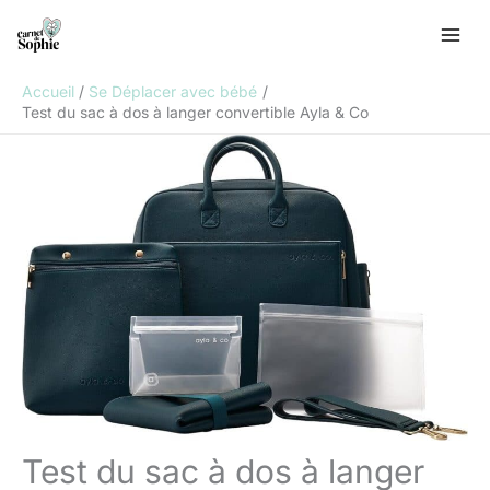
Aller
R
au
e
contenu
c
Accueil
Se Déplacer avec bébé
h
Test du sac à dos à langer convertible Ayla & Co
e
r
c
h
e
r
Test du sac à dos à langer