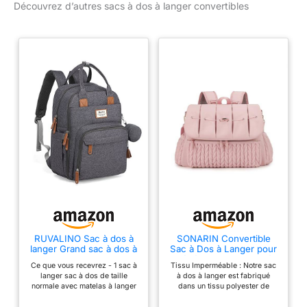
Découvrez d’autres sacs à dos à langer convertibles
luxueux et durable, le
matelas à langer en cuir
vegan ivoire ajoute une
touche élégante à ce sac
à langer fonctionnel.
Organisation complète :
restez organisé avec un
sac à goûter réutilisable,
des sangles de
poussette et un matelas
à langer en cuir
végétalien pour plus de
commodité lors de vos
déplacements. Pochette
isotherme : gardez les
bouteilles à la
température parfaite
RUVALINO Sac à dos à
SONARIN Convertible
langer Grand sac à dos à
Sac à Dos à Langer pour
avec la pochette
langer avec sac
Bébé,Grande Capacité
isotherme intégrée.
Ce que vous recevrez - 1 sac à
Tissu Imperméable : Notre sac
multifonctionnel pour
Imperméable Sac à
langer sac à dos de taille
à dos à langer est fabriqué
Entretien facile : la
bébé et matelas à langer
Langer Bébé Sac de
normale avec matelas à langer
dans un tissu polyester de
mobile - Porte-sucette -
Maternité Sac à Couches
doublure intérieure
(dimensions : 30l x 19,8l x
première qualité, qui est
pour maman et papa
de Voyage avec Matelas
41,9h cm; taille du matelas :
imperméable, résistant à l'usure