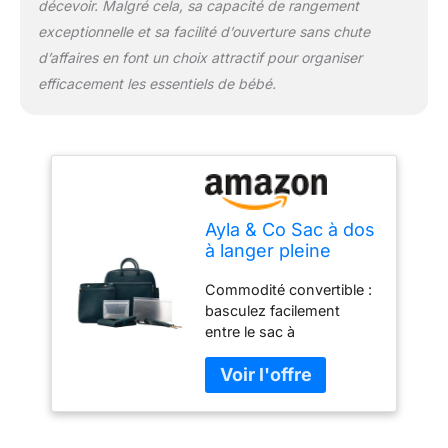
décevoir. Malgré cela, sa capacité de rangement
exceptionnelle et sa facilité d’ouverture sans chute
d’affaires en font un choix attractif pour organiser
efficacement les essentiels de bébé.
Ayla & Co Sac à dos
à langer pleine
grandeur, sac à
Commodité convertible :
langer pour bébé
basculez facilement
fille/garçon, sac
entre le sac à
fourre-tout
bandoulière, le sac à
portable, sac à
bandoulière et le sac à
langer, poches et
dos avec la sangle
pochette
convertible. Cuir vegan
isothermes, paon
de qualité supérieure :