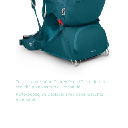
Test du porte-bébé Osprey Poco LT : confort et
sécurité pour vos sorties en famille
Porte-bébés
,
Se Déplacer avec bébé
,
Sécurité
pour bébé