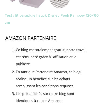
Test : lit parapluie hauck Disney Pooh Rainbow 120×60
cm