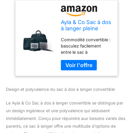
Ayla & Co Sac à dos
à langer pleine
grandeur, sac à
Commodité convertible :
langer pour bébé
basculez facilement
fille/garçon, sac
entre le sac à
fourre-tout
bandoulière, le sac à
portable, sac à
bandoulière et le sac à
langer, poches et
dos avec la sangle
pochette
convertible. Cuir vegan
isothermes, paon
de qualité supérieure :
Design et polyvalence du sac à dos à langer convertible
luxueux et durable, le
matelas à langer en cuir
vegan ivoire ajoute une
Le Ayla & Co Sac à dos à langer convertible se distingue par
touche élégante à ce sac
un design ingénieux et une polyvalence qui séduisent
à langer fonctionnel.
immédiatement. Conçu pour répondre aux besoins variés des
Organisation complète :
parents, ce sac à langer offre une multitude d’options de
restez organisé avec un