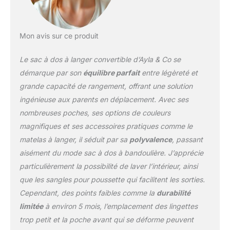
commodité lors de vos
déplacements. Pochette
isotherme : gardez les
bouteilles à la
Mon avis sur ce produit
température parfaite
avec la pochette
Le sac à dos à langer convertible d’Ayla & Co se
isotherme intégrée.
démarque par son
équilibre parfait
entre légèreté et
Entretien facile : la
grande capacité de rangement, offrant une solution
doublure intérieure
ingénieuse aux parents en déplacement. Avec ses
amovible et lavable
facilite le nettoyage,
nombreuses poches, ses options de couleurs
assurant que votre sac à
magnifiques et ses accessoires pratiques comme le
langer reste élégant et
matelas à langer, il séduit par sa
polyvalence
, passant
frais.
aisément du mode sac à dos à bandoulière. J’apprécie
particulièrement la possibilité de laver l’intérieur, ainsi
que les sangles pour poussette qui facilitent les sorties.
Cependant, des points faibles comme la
durabilité
limitée
à environ 5 mois, l’emplacement des lingettes
trop petit et la poche avant qui se déforme peuvent