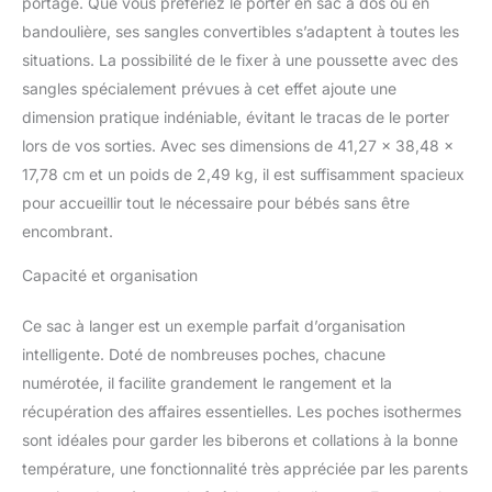
sac à goûter réutilisable,
portage. Que vous préfériez le porter en sac à dos ou en
des sangles de
bandoulière, ses sangles convertibles s’adaptent à toutes les
poussette et un matelas
situations. La possibilité de le fixer à une poussette avec des
à langer en cuir
sangles spécialement prévues à cet effet ajoute une
végétalien pour plus de
commodité lors de vos
dimension pratique indéniable, évitant le tracas de le porter
déplacements. Pochette
lors de vos sorties. Avec ses dimensions de 41,27 x 38,48 x
isotherme : gardez les
17,78 cm et un poids de 2,49 kg, il est suffisamment spacieux
bouteilles à la
pour accueillir tout le nécessaire pour bébés sans être
température parfaite
encombrant.
avec la pochette
isotherme intégrée.
Capacité et organisation
Entretien facile : la
doublure intérieure
amovible et lavable
Ce sac à langer est un exemple parfait d’organisation
facilite le nettoyage,
intelligente. Doté de nombreuses poches, chacune
assurant que votre sac à
numérotée, il facilite grandement le rangement et la
langer reste élégant et
récupération des affaires essentielles. Les poches isothermes
frais.
sont idéales pour garder les biberons et collations à la bonne
température, une fonctionnalité très appréciée par les parents