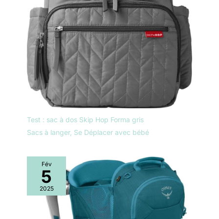
Test : sac à dos Skip Hop Forma gris
Sacs à langer
,
Se Déplacer avec bébé
Fév
5
2025