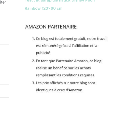
Test : lit parapluie hauck Disney Pooh
iter
Rainbow 120×60 cm