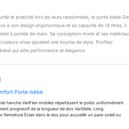
urité et praticité lors de leurs randonnées, le porte-bébé De
e à son design ergonomique et sa capacité de 14 litres, il
entiel à portée de main. Sa conception mixte et ses matériau
 couleurs vives ajoutent une touche de style. Profitez
bébé qui allie performance et élégance.
omfort Porte-bébé
s de hanche VariFlex mobiles répartissent le poids uniformément.
ent progressif de la longueur de dos VariSlide. Long
 fermeture Éclair dans le dos pour accueillir un pare-soleil ou
treamer 3.0 (non inclus) Siège enfant et repose-pieds réglables
bébé facile à déposer au sol et stable au moyen du trépied