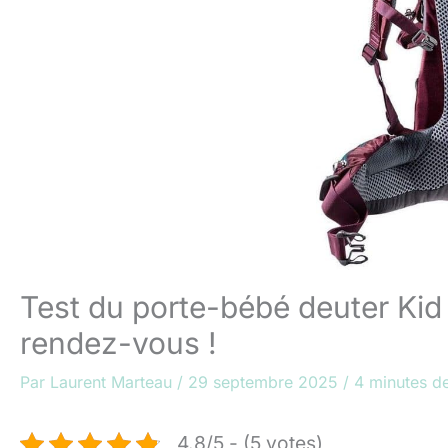
Test du porte-bébé deuter Kid 
rendez-vous !
Par
Laurent Marteau
/
29 septembre 2025
/
4 minutes de
4.8/5 - (5 votes)