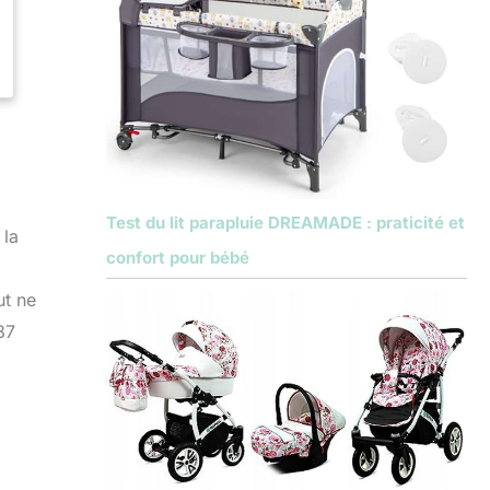
Test du lit parapluie DREAMADE : praticité et
 la
confort pour bébé
ut ne
87