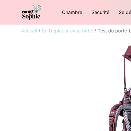
Aller
Chambre
Sécurité
Se dé
au
contenu
Accueil
Se Déplacer avec bébé
Test du porte-b