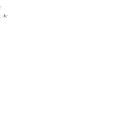
t
t de