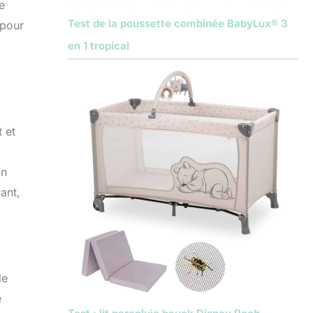
e
Test de la poussette combinée BabyLux® 3
 pour
en 1 tropical
 et
on
ant,
de
e