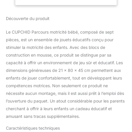
développement de la
coordination, de
l'équilibre et des
Découverte du produit
compétences motrices.
CONFORTABLE ET
Le CUPCHID Parcours motricité bébé, composé de sept
DURABLE : Constitué de
pièces, est un ensemble de jouets éducatifs conçu pour
mousse de perles EPE,
ce jeu souple est
stimuler la motricité des enfants. Avec des blocs de
remarquablement
construction en mousse, ce produit se distingue par sa
résilient. Il reprend sa
capacité à offrir un environnement de jeu sûr et éducatif. Les
forme initiale rapidement
dimensions généreuses de 21 x 80 x 45 cm permettent aux
après compression,
assurant confort et
enfants de jouer confortablement, tout en développant leurs
longévité même après
compétences motrices. Non seulement ce produit ne
des utilisations
nécessite aucun montage, mais il est aussi prêt à l’emploi dès
fréquentes. SÛR ET
l’ouverture du paquet. Un atout considérable pour les parents
STABLE : Fabriqués avec
des matériaux robustes
cherchant à offrir à leurs enfants un cadeau éducatif et
et sécurisés, ces blocs
amusant sans tracas supplémentaires.
de jeu souple offrent une
sécurité optimale. Leur
Caractéristiques techniques