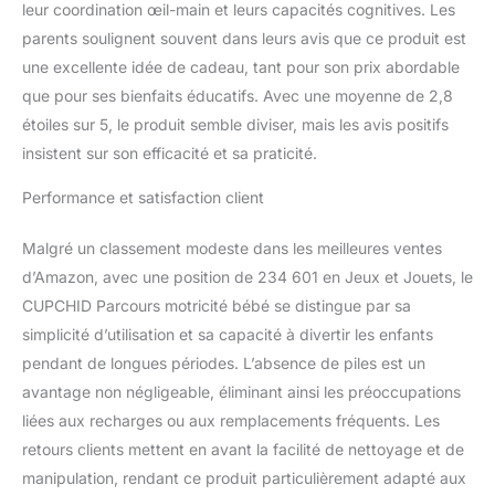
leur coordination œil-main et leurs capacités cognitives. Les
Forme ovale : 55L x 40l x
parents soulignent souvent dans leurs avis que ce produit est
3H cm. Trapézoïdal : 55L
x 40l x 25H cm. Charge
une excellente idée de cadeau, tant pour son prix abordable
max. recommandée : 60
que pour ses bienfaits éducatifs. Avec une moyenne de 2,8
kg.
étoiles sur 5, le produit semble diviser, mais les avis positifs
insistent sur son efficacité et sa praticité.
Performance et satisfaction client
Malgré un classement modeste dans les meilleures ventes
d’Amazon, avec une position de 234 601 en Jeux et Jouets, le
CUPCHID Parcours motricité bébé se distingue par sa
simplicité d’utilisation et sa capacité à divertir les enfants
pendant de longues périodes. L’absence de piles est un
avantage non négligeable, éliminant ainsi les préoccupations
liées aux recharges ou aux remplacements fréquents. Les
retours clients mettent en avant la facilité de nettoyage et de
manipulation, rendant ce produit particulièrement adapté aux