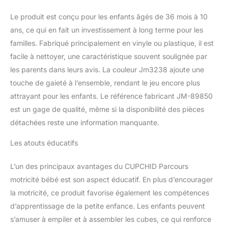
système de fixation par
scratch assure une
Le produit est conçu pour les enfants âgés de 36 mois à 10
cohésion solide des
ans, ce qui en fait un investissement à long terme pour les
pièces pour un espace
familles. Fabriqué principalement en vinyle ou plastique, il est
de jeu sûr et stable.
FACILE À NETTOYER :
facile à nettoyer, une caractéristique souvent soulignée par
Les housses des jeux
les parents dans leurs avis. La couleur Jm3238 ajoute une
souples pour enfants se
touche de gaieté à l’ensemble, rendant le jeu encore plus
nettoient aisément avec
attrayant pour les enfants. Le référence fabricant JM-89850
une lingette humide.
Pour préserver les
est un gage de qualité, même si la disponibilité des pièces
coutures des jouets, il
détachées reste une information manquante.
est conseillé que les
enfants retirent leurs
Les atouts éducatifs
chaussures avant de
jouer. SPÉCIFICATIONS :
L’un des principaux avantages du CUPCHID Parcours
Carré : 55L x 40l x 38H
motricité bébé est son aspect éducatif. En plus d’encourager
cm (Bleu), 40L x 27,5l x
la motricité, ce produit favorise également les compétences
27,5H cm (Violet), 45L x
30l x 15H cm (Bleu
d’apprentissage de la petite enfance. Les enfants peuvent
Foncé). Semi-cylindrique
s’amuser à empiler et à assembler les cubes, ce qui renforce
: 40L x 30l x 27,5H cm.