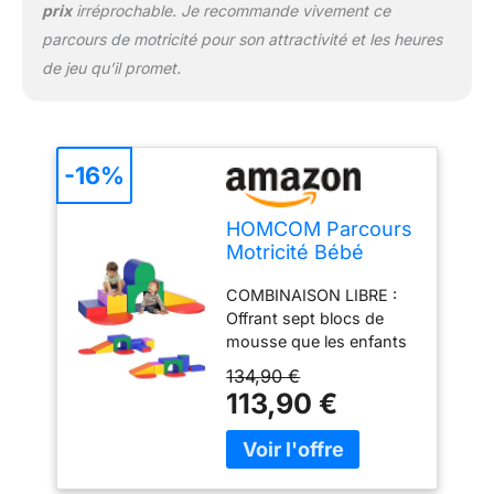
prix
irréprochable. Je recommande vivement ce
27,5H cm (Violet), 45L x
parcours de motricité pour son attractivité et les heures
30l x 15H cm (Bleu
de jeu qu’il promet.
Foncé). Semi-cylindrique
: 40L x 30l x 27,5H cm.
Forme ovale : 55L x 40l x
3H cm. Trapézoïdal : 55L
x 40l x 25H cm. Charge
-16%
max. recommandée : 60
kg.
HOMCOM Parcours
Motricité Bébé
Jouet d'escalade
COMBINAISON LIBRE :
Mousse 7PCS
Offrant sept blocs de
Multicolore
mousse que les enfants
peuvent librement
134,90 €
combiner, cet ensemble
113,90 €
de jeu stimule la
créativité et l'imagination,
tout en favorisant le
développement de la