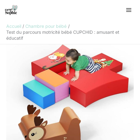
Aller
R
au
e
contenu
c
Accueil
Chambre pour bébé
h
Test du parcours motricité bébé CUPCHID : amusant et
éducatif
e
r
c
h
e
r