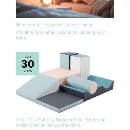
Normes actuelles sur les veilleuses enfant
Chambre pour bébé
,
Décoration
,
Sécurité pour
bébé
Jan
30
2025
Test : iGLU Soft Play Discoverer Set 7, blocs de
construction en mousse éducatifs