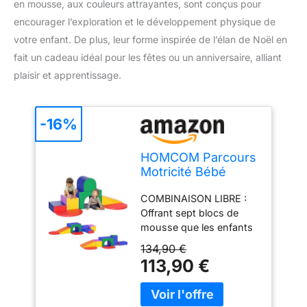
en mousse, aux couleurs attrayantes, sont conçus pour
encourager l’exploration et le développement physique de
votre enfant. De plus, leur forme inspirée de l’élan de Noël en
fait un cadeau idéal pour les fêtes ou un anniversaire, alliant
plaisir et apprentissage.
-16%
HOMCOM Parcours
Motricité Bébé
Jouet d'escalade
COMBINAISON LIBRE :
Mousse 7PCS
Offrant sept blocs de
Multicolore
mousse que les enfants
peuvent librement
134,90 €
combiner, cet ensemble
113,90 €
de jeu stimule la
créativité et l'imagination,
tout en favorisant le