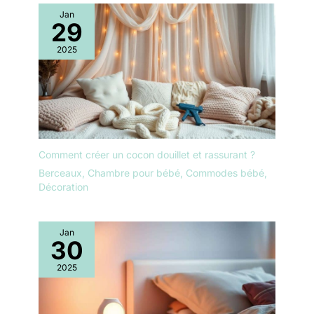
Jan
29
2025
Comment créer un cocon douillet et rassurant ?
Berceaux
,
Chambre pour bébé
,
Commodes bébé
,
Décoration
Jan
30
2025