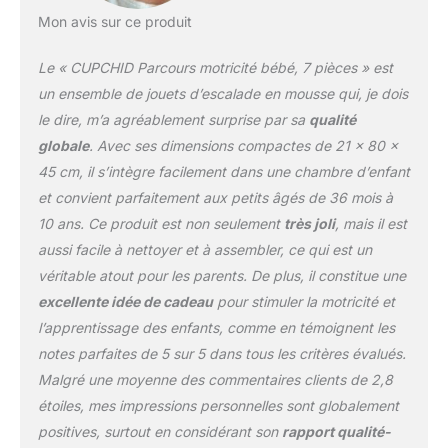
des matériaux robustes
Mon avis sur ce produit
et sécurisés, ces blocs
de jeu souple offrent une
Le « CUPCHID Parcours motricité bébé, 7 pièces » est
sécurité optimale. Leur
système de fixation par
un ensemble de jouets d’escalade en mousse qui, je dois
scratch assure une
le dire, m’a agréablement surprise par sa
qualité
cohésion solide des
globale
. Avec ses dimensions compactes de 21 x 80 x
pièces pour un espace
45 cm, il s’intègre facilement dans une chambre d’enfant
de jeu sûr et stable.
FACILE À NETTOYER :
et convient parfaitement aux petits âgés de 36 mois à
Les housses des jeux
10 ans. Ce produit est non seulement
très joli
, mais il est
souples pour enfants se
aussi facile à nettoyer et à assembler, ce qui est un
nettoient aisément avec
véritable atout pour les parents. De plus, il constitue une
une lingette humide.
Pour préserver les
excellente idée de cadeau
pour stimuler la motricité et
coutures des jouets, il
l’apprentissage des enfants, comme en témoignent les
est conseillé que les
notes parfaites de 5 sur 5 dans tous les critères évalués.
enfants retirent leurs
Malgré une moyenne des commentaires clients de 2,8
chaussures avant de
étoiles, mes impressions personnelles sont globalement
jouer. SPÉCIFICATIONS :
Carré : 55L x 40l x 38H
positives, surtout en considérant son
rapport qualité-
cm (Bleu), 40L x 27,5l x