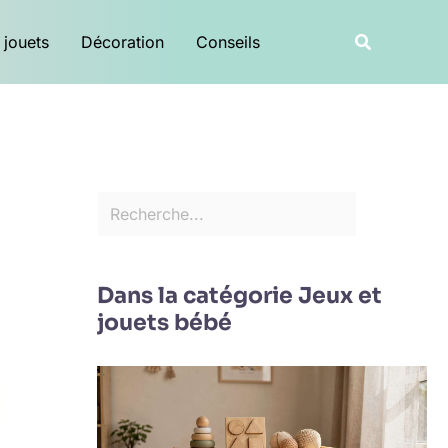
R
Recherche
 jouets
Décoration
Conseils
e
c
h
e
r
c
h
e
Dans la catégorie Jeux et
r
jouets bébé