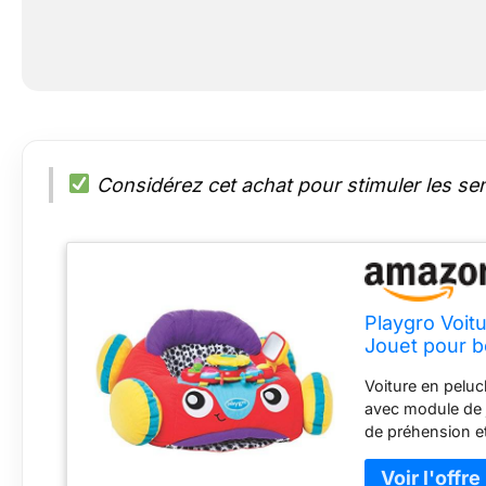
Considérez cet achat pour stimuler les sens
Playgro Voit
Jouet pour b
Voiture en peluc
avec module de j
de préhension et
Miroir intégré p
pour les jouets à