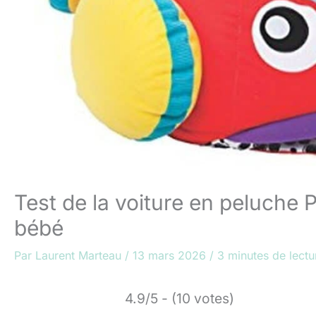
Test de la voiture en peluche P
bébé
Par
Laurent Marteau
/
13 mars 2026
/
3 minutes de lectu
4.9/5 - (10 votes)