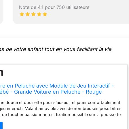
Note de 4.1 pour 750 utilisateurs
 de votre enfant tout en vous facilitant la vie.
ure en Peluche avec Module de Jeu Interactif -
ébé - Grande Voiture en Peluche - Rouge
he douce et douillette pour s'asseoir et jouer confortablement,
eu interactif Volant amovible avec de nombreuses possibilités
 de toucher passionnantes, fixation possible sur la poussette
our favoriser la conscience de soi, sac de rangement pratique
 l'arrière Fabrication avec des matériaux de haute qualité et