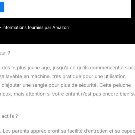
e sur la poussette Miroir intégré pour favoriser la conscience
angement pratique pour les jouets à l'arrière Fabrication avec
 haute qualité et durables Contenu de la livraison : 1 voiture
gro avec volant, musique et effets lumineux, dimensions (L x
,7 x 49,5 cm, couleur : multicolore, réf. : 401910099KB
r – informations fournies par Amazon
eur ?
dès le plus jeune âge, jusqu’à ce qu’ils commencent à s’as
se lavable en machine, très pratique pour une utilisation
’ajouter une sangle pour plus de sécurité. Cette peluche
ieux, mais attention si votre enfant n’est pas encore bien s
 actifs ?
. Les parents apprécieront sa facilité d’entretien et sa capac