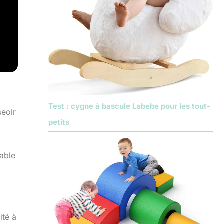
Test : cygne à bascule Labebe pour les tout-
seoir
petits
table
ité à