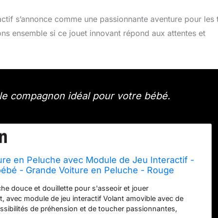
actif s’annonce comme une passionnante aventure pour les 
ons ensemble si ce jouet innovant répond aux attentes et
 le compagnon idéal pour votre bébé.
ure en Peluche avec Module de Jeu Interactif -
bébé - Grande Voiture en Peluche - Rouge
he douce et douillette pour s'asseoir et jouer
, avec module de jeu interactif Volant amovible avec de
ibilités de préhension et de toucher passionnantes,