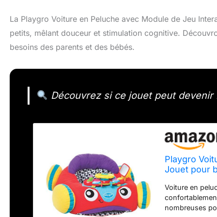
La Playgro Voiture en Peluche avec Module de Jeu Inter
petits, mêlant douceur et stimulation cognitive. Découvr
besoins des parents et des bébés.
Découvrez si ce jouet peut devenir
Playgro Voit
Jouet pour 
Voiture en peluc
confortablement
nombreuses poss