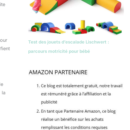
ite
pour
Test des jouets d’escalade Lischwert :
fient
parcours motricité pour bébé
de
 la