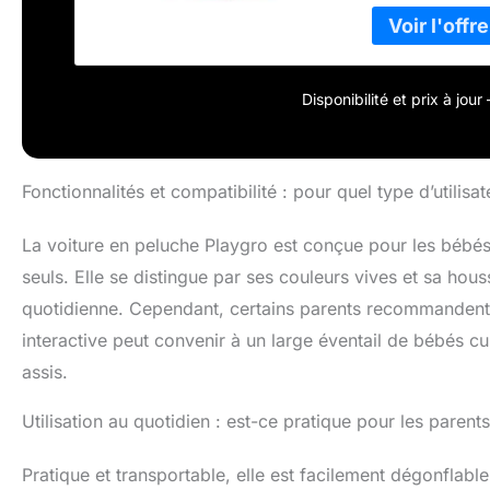
fixation possibl
de soi, sac de r
des matériaux de
en peluche Play
l x h) : 2,4 x 5
Disponibilité et prix à jou
Fonctionnalités et compatibilité : pour quel type d’utilisat
La voiture en peluche Playgro est conçue pour les bébés 
seuls. Elle se distingue par ses couleurs vives et sa hous
quotidienne. Cependant, certains parents recommandent d
interactive peut convenir à un large éventail de bébés cur
assis.
Utilisation au quotidien : est-ce pratique pour les parents
Pratique et transportable, elle est facilement dégonflable