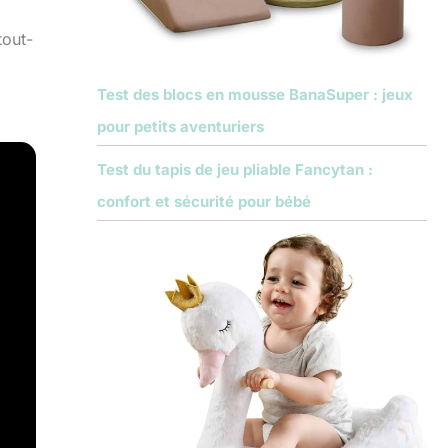
tout-
Test des blocs en mousse BanaSuper : jeux
pour petits aventuriers
Test du tapis de jeu pliable Fancytan :
confort et sécurité pour bébé