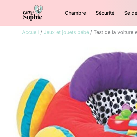
Aller
Chambre
Sécurité
Se dé
au
contenu
Accueil
Jeux et jouets bébé
Test de la voiture 