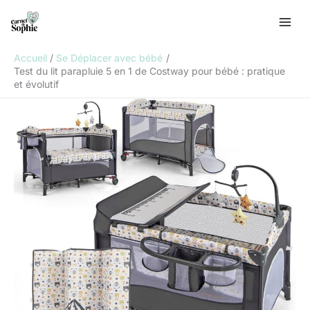
Aller
R
au
e
contenu
c
Accueil
Se Déplacer avec bébé
h
Test du lit parapluie 5 en 1 de Costway pour bébé : pratique
et évolutif
e
r
c
h
e
r