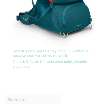
Test du porte-bébé Osprey Poco LT : confort et
sécurité pour vos sorties en famille
Porte-bébés
,
Se Déplacer avec bébé
,
Sécurité
pour bébé