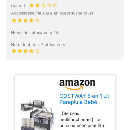
Confort :
Accessoires (musique et jouets suspendus) :
Notes des utilisateurs 4/5
Note de 4 pour 7 utilisateurs
COSTWAY 5 en 1 Lit
Parapluie Bébé
avec Matelas &
【Berceau
Table à Langer, Lit
multifonctionnel】Le
Bébé Évolutif avec
berceau bébé peut être
5 Hauteur