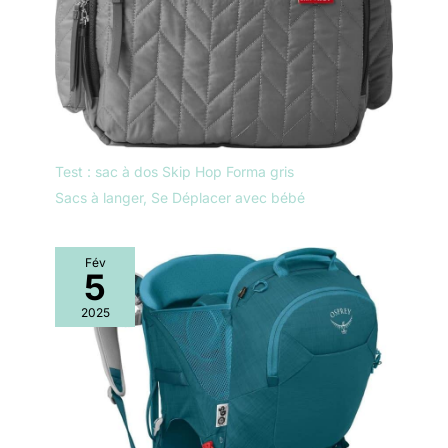
Test : sac à dos Skip Hop Forma gris
Sacs à langer
,
Se Déplacer avec bébé
Fév
5
2025