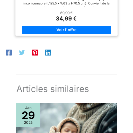
joue ou se repose
incontournable (L125.5 x W63 x H70.5 cm). Convient de la
naissance à env. 3 ans (max. 15 kg) LÉGER (SAC DE
TRANSPORT INCLUS) : pesant 8,55 kg, vous pouvez
69,99 €
facilement plier/déplier Soft Dreams, le ranger dans le sac de
34,99 €
transport, le fermer avec la fermeture éclair et le porter d'une
seule main MATELAS EN FIBRE DE BOIS ET MOUSSE : le lit de
voyage est livré avec un matelas en mousse (L60 x L120 cm)
de 2 cm d'épaisseur qui offre de la stabilité à votre bébé grâce
à la fibre de bois PLIAGE PARAPLUIE COMPACT : rapide à
plier et déplier, le lit parapluie bébé avec matelas léger peut
être transporté partout où vous allez grâce à sa taille compacte
plié (W70 x H74.5 cm) BEBECONFORT - SMALL MOMENTS,
BIG SMILES : Bebeconfort propose une large gamme de
produits, tels que sièges-auto, poussettes, équipements pour
la maison et produits de petite puériculture pour bébés
Articles similaires
Jan
29
2025