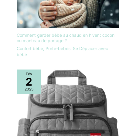
Comment garder bébé au chaud en hiver : cocon
ou manteau de portage ?
Confort bébé
,
Porte-bébés
,
Se Déplacer avec
bébé
Fév
2
2025