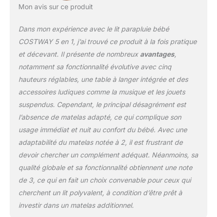
Mon avis sur ce produit
【Facile à installer et à
déplacer 】Le lit parapluie
Dans mon expérience avec le lit parapluie bébé
bébé pliable est pré-
assemblé pour plus de
COSTWAY 5 en 1, j’ai trouvé ce produit à la fois pratique
commodité. Les 2
et décevant. Il présente de nombreux
avantages
,
roulettes verrouillables
notamment sa fonctionnalité évolutive avec cinq
vous permettent de le
hauteurs réglables, une table à langer intégrée et des
déplacer à volonté.
【Qualité approuvée et
accessoires ludiques comme la musique et les jouets
construction robuste】
suspendus. Cependant, le principal désagrément est
Fabriqué en matériau
l’absence de matelas adapté, ce qui complique son
non toxique et inodore,
usage immédiat et nuit au confort du bébé. Avec une
le lit bébé évolutif est
sans danger. Le cadre en
adaptabilité du matelas notée à 2, il est frustrant de
métal robuste et une
devoir chercher un complément adéquat. Néanmoins, sa
base de support à 7
qualité globale et sa fonctionnalité obtiennent une note
points offrent une
de 3, ce qui en fait un choix convenable pour ceux qui
stabilité supérieure.
cherchent un lit polyvalent, à condition d’être prêt à
investir dans un matelas additionnel.