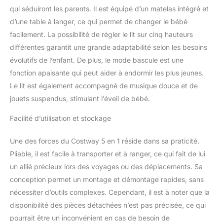
assemblé pour plus de
qui séduiront les parents. Il est équipé d’un matelas intégré et
commodité. Les 2
d’une table à langer, ce qui permet de changer le bébé
roulettes verrouillables
facilement. La possibilité de régler le lit sur cinq hauteurs
vous permettent de le
différentes garantit une grande adaptabilité selon les besoins
déplacer à volonté.
【Qualité approuvée et
évolutifs de l’enfant. De plus, le mode bascule est une
construction robuste】
fonction apaisante qui peut aider à endormir les plus jeunes.
Fabriqué en matériau
Le lit est également accompagné de musique douce et de
non toxique et inodore,
jouets suspendus, stimulant l’éveil de bébé.
le lit bébé évolutif est
sans danger. Le cadre en
Facilité d’utilisation et stockage
métal robuste et une
base de support à 7
points offrent une
Une des forces du Costway 5 en 1 réside dans sa praticité.
stabilité supérieure.
Pliable, il est facile à transporter et à ranger, ce qui fait de lui
un allié précieux lors des voyages ou des déplacements. Sa
conception permet un montage et démontage rapides, sans
nécessiter d’outils complexes. Cependant, il est à noter que la
disponibilité des pièces détachées n’est pas précisée, ce qui
pourrait être un inconvénient en cas de besoin de