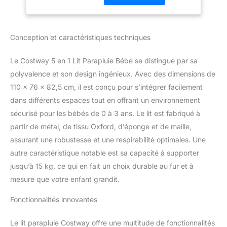
Bascule, Charge
bébés âgés de 0 à 3 ans
15kg pour Bébé de
et accompagner la
0-3 Ans
croissance de bébé.
Conception et caractéristiques techniques
【Idéal pour dormir】
Avec le garde-corps
Le Costway 5 en 1 Lit Parapluie Bébé se distingue par sa
réglable à 5 niveaux et 2
sangles de sécurité, le lit
polyvalence et son design ingénieux. Avec des dimensions de
bébé peut correspondre
110 x 76 x 82,5 cm, il est conçu pour s’intégrer facilement
à des lits de différentes
dans différents espaces tout en offrant un environnement
hauteurs, ce qui permet
sécurisé pour les bébés de 0 à 3 ans. Le lit est fabriqué à
à bébé de dormir à vos
partir de métal, de tissu Oxford, d’éponge et de maille,
côtés. 【Design adapté】
Vous pouvez attacher les
assurant une robustesse et une respirabilité optimales. Une
barres à bascule pour le
autre caractéristique notable est sa capacité à supporter
transformer en un
jusqu’à 15 kg, ce qui en fait un choix durable au fur et à
berceau à bascule avec
mesure que votre enfant grandit.
une inclinaison pour
apaiser les bébés.
Fonctionnalités innovantes
【Facile à installer et à
déplacer 】Le lit parapluie
bébé pliable est pré-
Le lit parapluie Costway offre une multitude de fonctionnalités