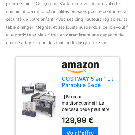
premiers mois. Conçu pour s’adapter à vos besoins, il offre
une multitude de fonctionnalités pensées pour le confort et la
sécurité de votre enfant. Avec ses cinq hauteurs réglables, sa
table à langer intégrée, et ses jouets suspendus, ce lit évolutif
allie praticité et plaisir, tout en garantissant une capacité de
charge adaptée pour les tout-petits jusqu’à trois ans.
COSTWAY 5 en 1 Lit
Parapluie Bébé
avec Matelas &
【Berceau
Table à Langer, Lit
multifonctionnel】Le
Bébé Évolutif avec
berceau bébé peut être
5 Hauteur
utilisé comme lit
Réglables, Musique
129,99 €
parapluie, table à langer,
et Jouets
lit cododo et centre
Suspendus, Mode
d'activités pour les