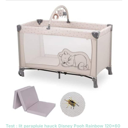
Test : lit parapluie hauck Disney Pooh Rainbow 120×60