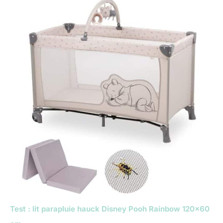
Test : lit parapluie hauck Disney Pooh Rainbow 120×60