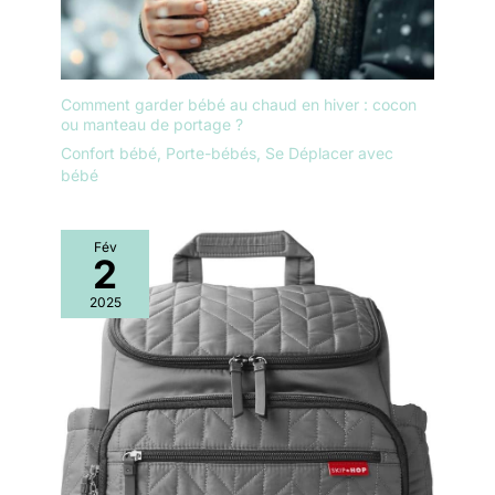
Comment garder bébé au chaud en hiver : cocon
ou manteau de portage ?
Confort bébé
,
Porte-bébés
,
Se Déplacer avec
bébé
Fév
2
2025