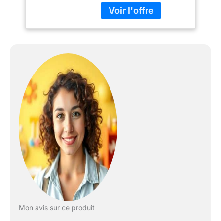
parapluie, parc et
berceau. Il est léger et
facile à plier et à
emporter en voyage
grâce au sac inclus. Le
matelas (inclus) peut être
réglé à 2 hauteurs
PRATIQUE: le lit a des
côtés fonctionnels en
maille pour que le parent
puisse toujours garder
un œil sur le bébé. Ils
fournissent une
circulation d'air adéquate
par temps chaud. Le
pliage du lit bébé ne
prend que quelques
secondes et sa taille
compacte le rend facile à
transporter
Mon avis sur ce produit
FONCTIONNEL: le lit