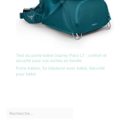
Test du porte-bébé Osprey Poco LT : confort et
sécurité pour vos sorties en famille
Porte-bébés
,
Se Déplacer avec bébé
,
Sécurité
pour bébé