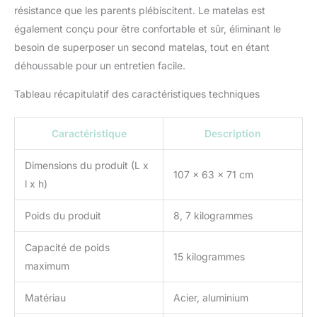
construction un aspect
résistance que les parents plébiscitent. Le matelas est
léger et élancé
Ce
également conçu pour être confortable et sûr, éliminant le
produit bénéficie d'une
besoin de superposer un second matelas, tout en étant
extension de garantie
déhoussable pour un entretien facile.
optionnelle de 10 ans.
Veuillez vous référer au
Tableau récapitulatif des caractéristiques techniques
fichier PDF des
conditions de garantie
ci-dessous. Vous
Caractéristique
Description
pouvez également
trouver des informations
Dimensions du produit (L x
sur la garantie sur le site
107 x 63 x 71 cm
l x h)
Web du fabricant.
Poids du produit
8, 7 kilogrammes
Capacité de poids
15 kilogrammes
maximum
Matériau
Acier, aluminium