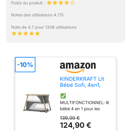
Poids du produit :
Notes des utilisateurs 4.7/5
Note de 4.7 pour 1308 utilisateurs
-10%
KINDERKRAFT Lit
Bébé Sofi, 4en1,
Parapluie, Parc
Bébé, Voyage, Gris,
MULTIFONCTIONNEL: lit
1 Unité
bébé 4 en 1 pour les
enfants dès la naissance
139,00 €
jusqu'à leurs 15 kg. Il fait
124,90 €
office de lit bébé, lit