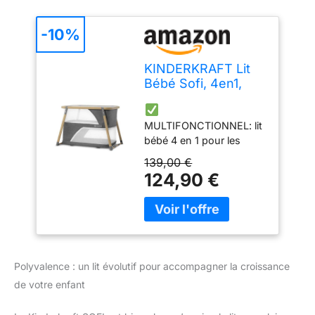
-10%
KINDERKRAFT Lit
Bébé Sofi, 4en1,
Parapluie, Parc
Bébé, Voyage, Gris,
MULTIFONCTIONNEL: lit
1 Unité
bébé 4 en 1 pour les
enfants dès la naissance
139,00 €
jusqu'à leurs 15 kg. Il fait
124,90 €
office de lit bébé, lit
parapluie, parc et
berceau. Il est léger et
facile à plier et à
emporter en voyage
grâce au sac inclus. Le
Polyvalence : un lit évolutif pour accompagner la croissance
matelas (inclus) peut être
de votre enfant
réglé à 2 hauteurs
PRATIQUE: le lit a des