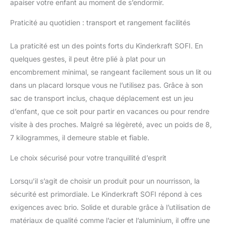
apaiser votre enfant au moment de s’endormir.
les voyages et la maison
car il n’y a pas besoin
Praticité au quotidien : transport et rangement facilités
d’outils pour changer les
fonctions et le plier
La praticité est un des points forts du Kinderkraft SOFI. En
SOLIDE: le cadre en acier
quelques gestes, il peut être plié à plat pour un
rend le lit stable et très
encombrement minimal, se rangeant facilement sous un lit ou
durable. Le bord
supérieur est en
dans un placard lorsque vous ne l’utilisez pas. Grâce à son
aluminium léger. La
sac de transport inclus, chaque déplacement est un jeu
housse (surface
d’enfant, que ce soit pour partir en vacances ou pour rendre
supérieure) du matelas
visite à des proches. Malgré sa légèreté, avec un poids de 8,
est en coton. L'ensemble
de la housse est lavable
7 kilogrammes, il demeure stable et fiable.
en machine (30 degrés)
ÉLÉGANT: SOFI est
Le choix sécurisé pour votre tranquillité d’esprit
un lit bébé avec un beau
design. Le gris classique
Lorsqu’il s’agit de choisir un produit pour un nourrisson, la
est rompu avec la
sécurité est primordiale. Le Kinderkraft SOFI répond à ces
couleur du bois clair, et le
exigences avec brio. Solide et durable grâce à l’utilisation de
maillage blanc donne à
matériaux de qualité comme l’acier et l’aluminium, il offre une
l'ensemble de la