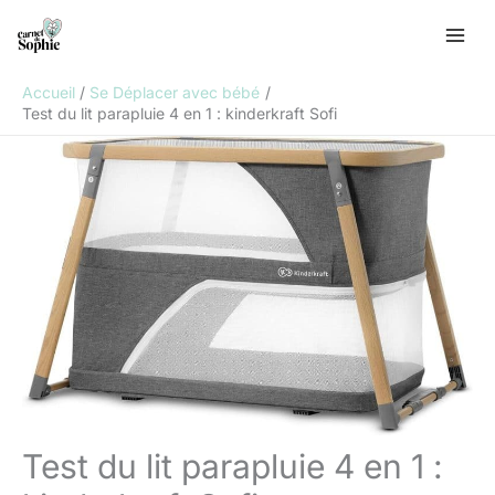
Aller
R
au
e
contenu
c
Accueil
Se Déplacer avec bébé
h
Test du lit parapluie 4 en 1 : kinderkraft Sofi
e
r
c
h
e
r
Test du lit parapluie 4 en 1 :