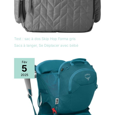
Test : sac à dos Skip Hop Forma gris
Sacs à langer
,
Se Déplacer avec bébé
Fév
5
2025