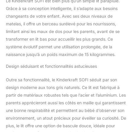
Le Kinderkraft SOFI est bien plus qu’un simple lit parapluie.
côtés fonctionnels en
maille pour que le parent
Grâce à sa conception intelligente, il s’adapte aux besoins
puisse toujours garder
changeants de votre enfant. Avec ses deux niveaux de
un œil sur le bébé. Ils
matelas, il offre un berceau surélevé pour les nourrissons,
fournissent une
limitant ainsi les maux de dos pour les parents, avant de se
circulation d'air adéquate
par temps chaud. Le
transformer en lit bas pour accueillir les plus grands. Ce
pliage du lit bébé ne
système évolutif permet une utilisation prolongée, de la
prend que quelques
naissance jusqu’à un poids maximum de 15 kilogrammes.
secondes et sa taille
compacte le rend facile à
Design séduisant et fonctionnalités astucieuses
transporter
FONCTIONNEL: le lit
Outre sa fonctionnalité, le Kinderkraft SOFI séduit par son
bébé est livré avec un
design moderne aux tons gris naturels. Ce lit est fabriqué à
matelas confortable avec
une housse qui se retire
partir de matériaux robustes tels que l’acier et l’aluminium. Les
et se nettoie facilement.
parents apprécieront aussi les côtés en maille qui garantissent
Les patins peuvent être
une bonne respirabilité et permettent au bébé d’observer son
verrouillés et
environnement, un atout précieux pour éveiller sa curiosité. De
déverrouillés pour la
fonction de bascule.
plus, le lit offre une option de bascule douce, idéale pour
SOFI est un lit idéal pour