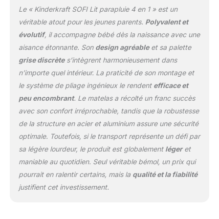
bébé est livré avec un
Le « Kinderkraft SOFI Lit parapluie 4 en 1 » est un
matelas confortable avec
une housse qui se retire
véritable atout pour les jeunes parents.
Polyvalent et
et se nettoie facilement.
évolutif
, il accompagne bébé dès la naissance avec une
Les patins peuvent être
aisance étonnante. Son
design agréable
et sa palette
verrouillés et
grise discrète
s’intègrent harmonieusement dans
déverrouillés pour la
fonction de bascule.
n’importe quel intérieur. La praticité de son montage et
SOFI est un lit idéal pour
le système de pliage ingénieux le rendent
efficace et
les voyages et la maison
peu encombrant
. Le matelas a récolté un franc succès
car il n’y a pas besoin
avec son confort irréprochable, tandis que la robustesse
d’outils pour changer les
de la structure en acier et aluminium assure une sécurité
fonctions et le plier
SOLIDE: le cadre en acier
optimale. Toutefois, si le transport représente un défi par
rend le lit stable et très
sa légère lourdeur, le produit est globalement
léger
et
durable. Le bord
maniable au quotidien. Seul véritable bémol, un prix qui
supérieur est en
pourrait en ralentir certains, mais la
qualité et la fiabilité
aluminium léger. La
housse (surface
justifient cet investissement.
supérieure) du matelas
est en coton. L'ensemble
de la housse est lavable