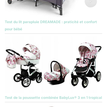
Test du lit parapluie DREAMADE : praticité et confort
pour bébé
Test de la poussette combinée BabyLux® 3 en 1 tropical