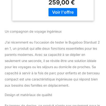
259,00 €
Une solution 2 en 1 : parc
pliable et berceau
compact Bugaboo.
Confortable et pratique
pour les bébés et les
jeunes enfants (0 mois -
Un compagnon de voyage ingénieux
2 ans) Durable mais
léger, ne pèse que 8,2
J’ai récemment eu l’occasion de tester le Bugaboo Stardust 2
kg. Livré avec un sac de
transport premium, pour
en 1, un produit qui allie deux fonctions essentielles pour les
que vous soyez toujours
parents modernes. Avec sa capacité à se déplier en
prêt à sortir Véritable
seulement une seconde, il se révèle être une solution idéale
révolution pour les
pour les voyages ou les séjours au domicile de proches. Sa
parents expérimentés et
capacité à servir à la fois de parc pour enfants et de berceau
débutants qui combine
technologie aérospatiale
compact est une caractéristique ingénieuse qui répond bien
unique et design
aux besoins des familles en déplacement.
intelligent
Design et matériaux de qualité
En termes de design, ce produit n’opte pas seulement pour le