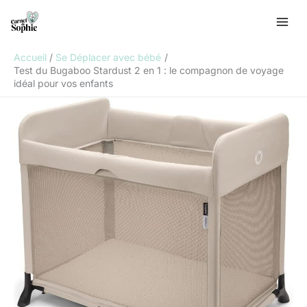
Aller
R
au
e
contenu
c
Accueil
Se Déplacer avec bébé
h
Test du Bugaboo Stardust 2 en 1 : le compagnon de voyage
idéal pour vos enfants
e
r
c
h
e
r