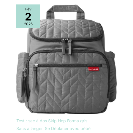
Fév
2
2025
Test : sac à dos Skip Hop Forma gris
Sacs à langer
,
Se Déplacer avec bébé