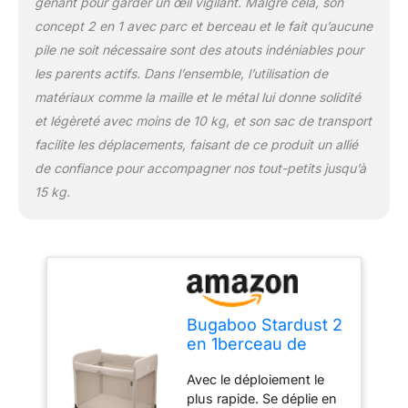
gênant pour garder un œil vigilant. Malgré cela, son
concept 2 en 1 avec parc et berceau et le fait qu’aucune
pile ne soit nécessaire sont des atouts indéniables pour
les parents actifs. Dans l’ensemble, l’utilisation de
matériaux comme la maille et le métal lui donne solidité
et légèreté avec moins de 10 kg, et son sac de transport
facilite les déplacements, faisant de ce produit un allié
de confiance pour accompagner nos tout-petits jusqu’à
15 kg.
Bugaboo Stardust 2
en 1berceau de
Voyage Compact
Avec le déploiement le
avec Matelas
plus rapide. Se déplie en