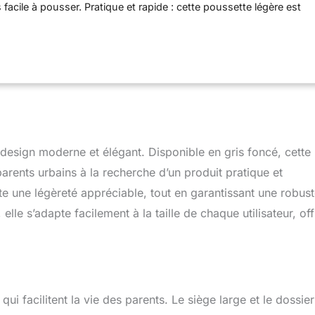
s facile à pousser. Pratique et rapide : cette poussette légère est
age et un dépliage rapides du cadre, ce qui facilite les
oyage. Le guidon réglable en hauteur est parfait pour les
ents de toutes tailles. Confort idéal et design ergonomique : la
e soulage les enfants de 0 à 36 mois. Le coussin d'assise
 au toucher et offre plus de confort à votre bébé. Véhicule tout-
 PU increvables. Le grand design est adapté à une grande variété
pneus peuvent tourner à 360 degrés lorsque le guidon est
visuel de la suspension. Le système de freinage à un bouton est
able à utiliser. Contenu : Poussette compacte et facile à utiliser,
esign moderne et élégant. Disponible en gris foncé, cette
 selon EN 1888 Partie 1:2018+A1:2022
rents urbains à la recherche d’un produit pratique et
e une légèreté appréciable, tout en garantissant une robus
lle s’adapte facilement à la taille de chaque utilisateur, off
i facilitent la vie des parents. Le siège large et le dossier