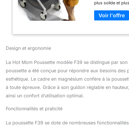
plus solide et plu
conçue pour un pli
déplacements en v
voyages et les par
cabine extra-larg
amovible est doux
terrain : 4 pneus
de terrains. Les 
Design et ergonomie
retourné. Design 
plus sûr et plus fi
La Hot Mom Poussette modèle F39 se distingue par son d
sûre et certifiée
poussette a été conçue pour répondre aux besoins des pa
esthétique. Le cadre en magnésium confère à la poussett
à toute épreuve. Grâce à son guidon réglable en hauteur, e
ainsi un confort d’utilisation optimal.
Fonctionnalités et praticité
La poussette F39 se dote de nombreuses fonctionnalités qu