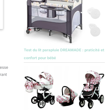
Test du lit parapluie DREAMADE : praticité et
confort pour bébé
tesse
rant