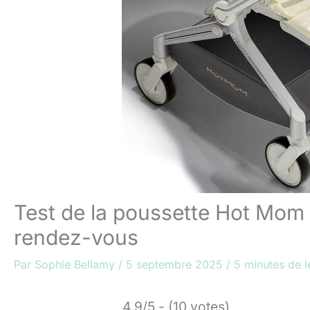
Test de la poussette Hot Mom F
rendez-vous
Par
Sophie Bellamy
/
5 septembre 2025
/
5 minutes de l
4.9/5 - (10 votes)