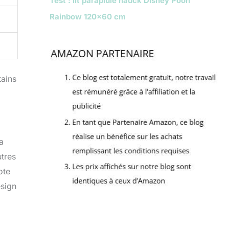
Test : lit parapluie hauck Disney Pooh
Rainbow 120×60 cm
tains
a
utres
ote
esign