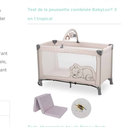
Test de la poussette combinée BabyLux® 3
a
der
en 1 tropical
rant
ale,
fant