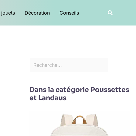
R
Recherche
 jouets
Décoration
Conseils
e
c
h
e
r
c
h
e
Dans la catégorie Poussettes
r
et Landaus