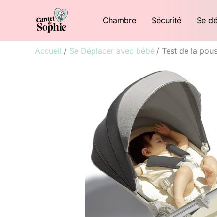
Aller
Chambre
Sécurité
Se dé
au
contenu
Accueil
Se Déplacer avec bébé
Test de la pou