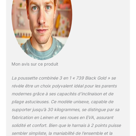
mieux protéger le
cerveau et la colonne
vertébrale de votre bébé.
En outre, le cadre en
aluminium 3D peut
donner une grande
stabilité à la poussette.
En outre, les
amortisseurs à quatre
roues peuvent aider la
Mon avis sur ce produit
poussette à se stabiliser
vers l'avant. 【Six
La poussette combinée 3 en 1 « 739 Black Gold » se
Cadeaux】il y a six
révèle être un choix polyvalent idéal pour les parents
cadeaux pour bébé:
modernes grâce à ses capacités d’inclinaison et de
couvre - pieds, matelas,
pliage astucieuses. Ce modèle unisexe, capable de
matelas d'été,
moustiquaire, porte -
supporter jusqu’à 30 kilogrammes, se distingue par sa
gobelet et bracelet.
fabrication en Leinen et ses roues en EVA, assurant
【Double Quilting】
solidité et confort. Bien que le harnais à 2 points puisse
Double quilting,
sembler simpliste, la maniabilité de l’ensemble et la
respirant, absorbant la