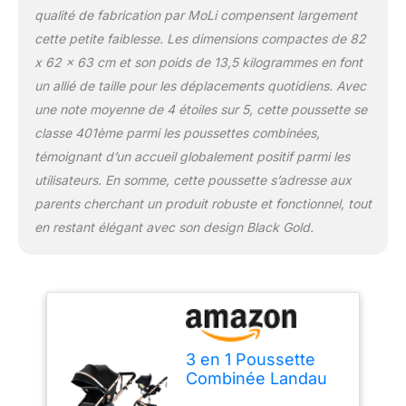
sueur, doux et anti -
qualité de fabrication par MoLi compensent largement
taches. 【Conception de
cette petite faiblesse. Les dimensions compactes de 82
Remise Réglable Multi -
x 62 x 63 cm et son poids de 13,5 kilogrammes en font
Angle, Double Mode de
un allié de taille pour les déplacements quotidiens. Avec
Poussée】 la poussette a
un mode de glissement
une note moyenne de 4 étoiles sur 5, cette poussette se
double et une
classe 401ème parmi les poussettes combinées,
conception de remise
témoignant d’un accueil globalement positif parmi les
réglable Multi - angle. Il
utilisateurs. En somme, cette poussette s’adresse aux
peut être réglé pour
glisser vers l'avant et
parents cherchant un produit robuste et fonctionnel, tout
vers l'arrière pour donner
en restant élégant avec son design Black Gold.
à votre bébé une bonne
vision du monde et vous
pouvez toujours vérifier
votre bébé. En outre, la
poussette est conçue
avec un hangar réglable
Multi - angle, capable de
3 en 1 Poussette
faire face à une variété
Combinée Landau
de situations.
Poussette Canne