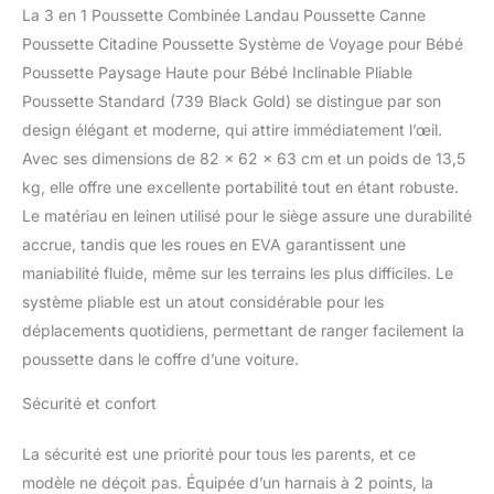
d'amortissement Triple
La 3 en 1 Poussette Combinée Landau Poussette Canne
Indépendant】 le
Poussette Citadine Poussette Système de Voyage pour Bébé
système
Poussette Paysage Haute pour Bébé Inclinable Pliable
d'amortissement 3D peut
Poussette Standard (739 Black Gold) se distingue par son
mieux protéger le
cerveau et la colonne
design élégant et moderne, qui attire immédiatement l’œil.
vertébrale de votre bébé.
Avec ses dimensions de 82 x 62 x 63 cm et un poids de 13,5
En outre, le cadre en
kg, elle offre une excellente portabilité tout en étant robuste.
aluminium 3D peut
Le matériau en leinen utilisé pour le siège assure une durabilité
donner une grande
stabilité à la poussette.
accrue, tandis que les roues en EVA garantissent une
En outre, les
maniabilité fluide, même sur les terrains les plus difficiles. Le
amortisseurs à quatre
système pliable est un atout considérable pour les
roues peuvent aider la
déplacements quotidiens, permettant de ranger facilement la
poussette à se stabiliser
poussette dans le coffre d’une voiture.
vers l'avant. 【Six
Cadeaux】il y a six
Sécurité et confort
cadeaux pour bébé:
couvre - pieds, matelas,
matelas d'été,
La sécurité est une priorité pour tous les parents, et ce
moustiquaire, porte -
modèle ne déçoit pas. Équipée d’un harnais à 2 points, la