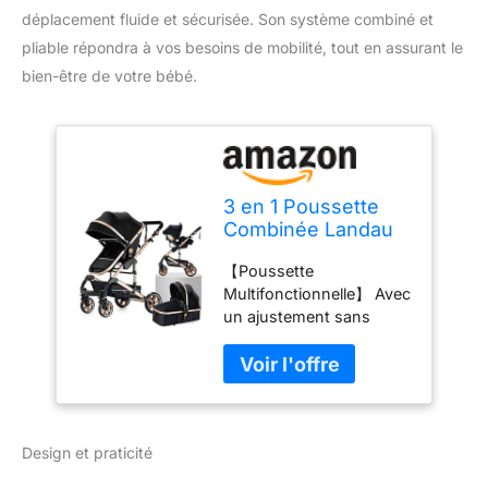
déplacement fluide et sécurisée. Son système combiné et
pliable répondra à vos besoins de mobilité, tout en assurant le
bien-être de votre bébé.
3 en 1 Poussette
Combinée Landau
Poussette Canne
【Poussette
Poussette Citadine
Multifonctionnelle】 Avec
Poussette Système
un ajustement sans
de Voyage pour
effort, la poussette peut
Bébé Poussette
être facilement convertie
Paysage Haute
et peut jouer un rôle
pour Bébé
polyvalent pour répondre
Inclinable Pliable
pleinement aux différents
Poussette Standard
Design et praticité
besoins du bébé.
(739 Black Gold)
【Système