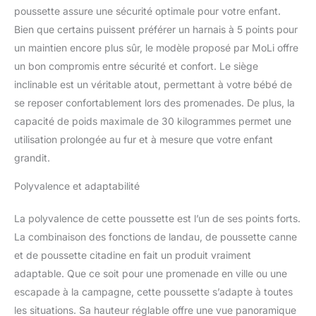
gobelet et bracelet.
poussette assure une sécurité optimale pour votre enfant.
【Double Quilting】
Bien que certains puissent préférer un harnais à 5 points pour
Double quilting,
respirant, absorbant la
un maintien encore plus sûr, le modèle proposé par MoLi offre
sueur, doux et anti -
un bon compromis entre sécurité et confort. Le siège
taches. 【Conception de
inclinable est un véritable atout, permettant à votre bébé de
Remise Réglable Multi -
se reposer confortablement lors des promenades. De plus, la
Angle, Double Mode de
capacité de poids maximale de 30 kilogrammes permet une
Poussée】 la poussette a
un mode de glissement
utilisation prolongée au fur et à mesure que votre enfant
double et une
grandit.
conception de remise
réglable Multi - angle. Il
Polyvalence et adaptabilité
peut être réglé pour
glisser vers l'avant et
La polyvalence de cette poussette est l’un de ses points forts.
vers l'arrière pour donner
La combinaison des fonctions de landau, de poussette canne
à votre bébé une bonne
vision du monde et vous
et de poussette citadine en fait un produit vraiment
pouvez toujours vérifier
adaptable. Que ce soit pour une promenade en ville ou une
votre bébé. En outre, la
escapade à la campagne, cette poussette s’adapte à toutes
poussette est conçue
les situations. Sa hauteur réglable offre une vue panoramique
avec un hangar réglable