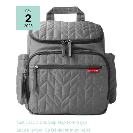
Fév
2
2025
Test : sac à dos Skip Hop Forma gris
Sacs à langer
,
Se Déplacer avec bébé