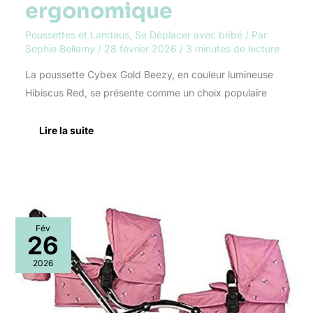
ergonomique
Poussettes et Landaus
,
Se Déplacer avec bébé
/ Par
Sophie Bellamy
/
28 février 2026
/
3 minutes de lecture
La poussette Cybex Gold Beezy, en couleur lumineuse
Hibiscus Red, se présente comme un choix populaire
Lire la suite
Test
Fév
du
26
landau
pour
2026
poupées
Roma
Double