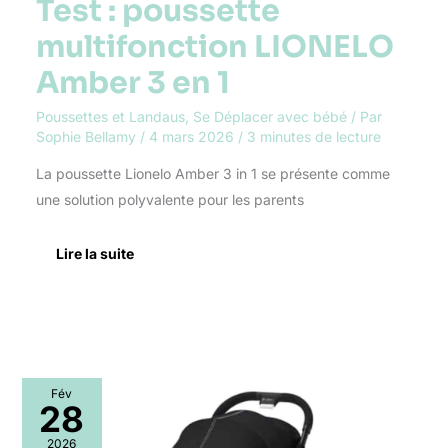
Test : poussette
multifonction LIONELO
Amber 3 en 1
Poussettes et Landaus
,
Se Déplacer avec bébé
/ Par
Sophie Bellamy
/
4 mars 2026
/
3 minutes de lecture
La poussette Lionelo Amber 3 in 1 se présente comme
une solution polyvalente pour les parents
Lire la suite
Test
Fév
de
28
la
poussette
2026