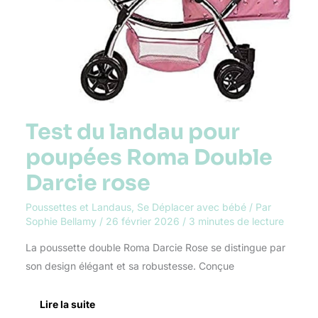
Darcie
rose
Test du landau pour
poupées Roma Double
Darcie rose
Poussettes et Landaus
,
Se Déplacer avec bébé
/ Par
Sophie Bellamy
/
26 février 2026
/
3 minutes de lecture
La poussette double Roma Darcie Rose se distingue par
son design élégant et sa robustesse. Conçue
Lire la suite