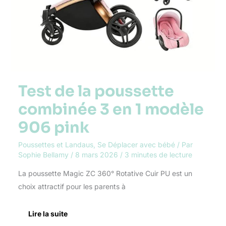
Test de la poussette
combinée 3 en 1 modèle
906 pink
Poussettes et Landaus
,
Se Déplacer avec bébé
/ Par
Sophie Bellamy
/
8 mars 2026
/
3 minutes de lecture
La poussette Magic ZC 360° Rotative Cuir PU est un
choix attractif pour les parents à
Lire la suite