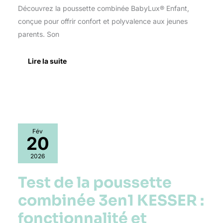
Découvrez la poussette combinée BabyLux® Enfant,
conçue pour offrir confort et polyvalence aux jeunes
parents. Son
Lire la suite
Test
Fév
de
20
la
poussette
2026
combinée
3en1
Test de la poussette
KESSER
:
combinée 3en1 KESSER :
fonctionnalité
et
fonctionnalité et
élégance