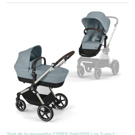
Test de la poussette CYBEX Gold EOS Lux 2-en-1 :