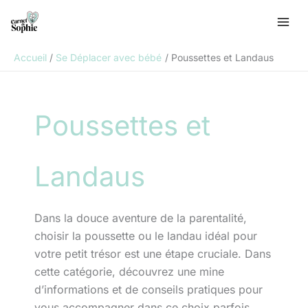
Aller
R
au
e
contenu
c
Accueil
Se Déplacer avec bébé
Poussettes et Landaus
h
e
r
Poussettes et
c
h
e
Landaus
r
Dans la douce aventure de la parentalité,
choisir la poussette ou le landau idéal pour
votre petit trésor est une étape cruciale. Dans
cette catégorie, découvrez une mine
d’informations et de conseils pratiques pour
vous accompagner dans ce choix parfois