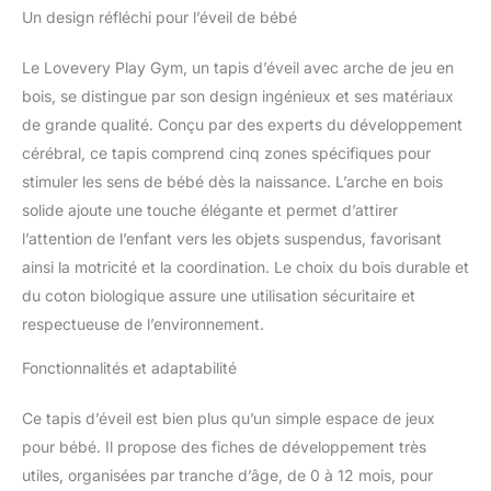
première année de votre
Un design réfléchi pour l’éveil de bébé
bébé. Inspiré de
l’apprentissage
Le Lovevery Play Gym, un tapis d’éveil avec arche de jeu en
Montessori, The Play
Gym aide votre enfant à
bois, se distingue par son design ingénieux et ses matériaux
découvrir le jeu,
de grande qualité. Conçu par des experts du développement
communiquer avec vous
cérébral, ce tapis comprend cinq zones spécifiques pour
et établir une connexion
stimuler les sens de bébé dès la naissance. L’arche en bois
avec le monde qui
solide ajoute une touche élégante et permet d’attirer
l’entoure. STIMULE LE
DÉVELOPPEMENT
l’attention de l’enfant vers les objets suspendus, favorisant
CÉRÉBRAL : cinq zones
ainsi la motricité et la coordination. Le choix du bois durable et
de développement
du coton biologique assure une utilisation sécuritaire et
uniques sur le tapis
respectueuse de l’environnement.
d’éveil aident votre bébé
à apprendre à se
Fonctionnalités et adaptabilité
focaliser, émettre des
sons, explorer le toucher
et la couleur, et cacher et
Ce tapis d’éveil est bien plus qu’un simple espace de jeux
trouver des objets.
pour bébé. Il propose des fiches de développement très
Chaque zone peut être
utiles, organisées par tranche d’âge, de 0 à 12 mois, pour
cachée pour éviter la