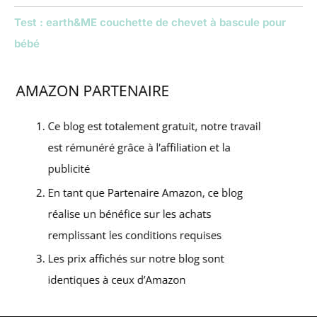
Test : earth&ME couchette de chevet à bascule pour
bébé