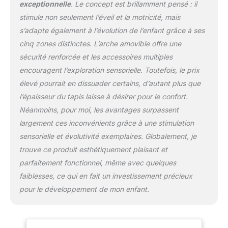
exceptionnelle
. Le concept est brillamment pensé : il
APPRENTISSAGE À LA
MAISON BASÉ SUR DES
stimule non seulement l’éveil et la motricité, mais
RECHERCHES : un guide
s’adapte également à l’évolution de l’enfant grâce à ses
de jeu (en anglais)
cinq zones distinctes. L’arche amovible offre une
accompagne The Play
sécurité renforcée et les accessoires multiples
Gym, ainsi les parents
peuvent guider
encouragent l’exploration sensorielle. Toutefois, le prix
l’apprentissage de leur
élevé pourrait en dissuader certains, d’autant plus que
bébé avec 24 activités
l’épaisseur du tapis laisse à désirer pour le confort.
développées
Néanmoins, pour moi, les avantages surpassent
scientifiquement.
Accompagnez votre
largement ces inconvénients grâce à une stimulation
bébé alors qu’il découvre
sensorielle et évolutivité exemplaires. Globalement, je
le jeu sur le ventre, qu’il
trouve ce produit esthétiquement plaisant et
fait ses dents, qu’il
parfaitement fonctionnel, même avec quelques
commence à bouger ses
faiblesses, ce qui en fait un investissement précieux
bras et ses jambes, qu’il
roule, etc. ACCESSOIRES
pour le développement de mon enfant.
BIO ET DURABLES :
inclut sept accessoires
(cartes noires et