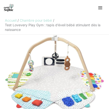
Aller
R
au
e
contenu
c
Accueil
Chambre pour bébé
h
Test Lovevery Play Gym : tapis d’éveil bébé stimulant dès la
naissance
e
r
c
h
e
r