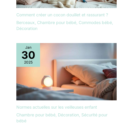
Comment créer un cocon douillet et rassurant ?
Berceaux
,
Chambre pour bébé
,
Commodes bébé
,
Décoration
Jan
30
2025
Normes actuelles sur les veilleuses enfant
Chambre pour bébé
,
Décoration
,
Sécurité pour
bébé