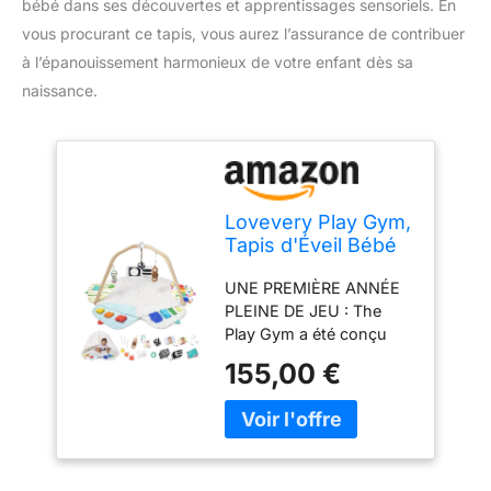
bébé dans ses découvertes et apprentissages sensoriels. En
vous procurant ce tapis, vous aurez l’assurance de contribuer
à l’épanouissement harmonieux de votre enfant dès sa
naissance.
Lovevery Play Gym,
Tapis d'Éveil Bébé
avec Arche de Jeu
UNE PREMIÈRE ANNÉE
en Bois, 5 Zones,
PLEINE DE JEU : The
Stimulant Le
Play Gym a été conçu
Développement
par des experts du
l'enfant, Dès la
155,00 €
développement de
Naissance, Conçus
l’enfant afin d’encourager
par des Experts du
toutes les étapes
développement
d’apprentissage
cérébral (Anglais)
importantes lors de la