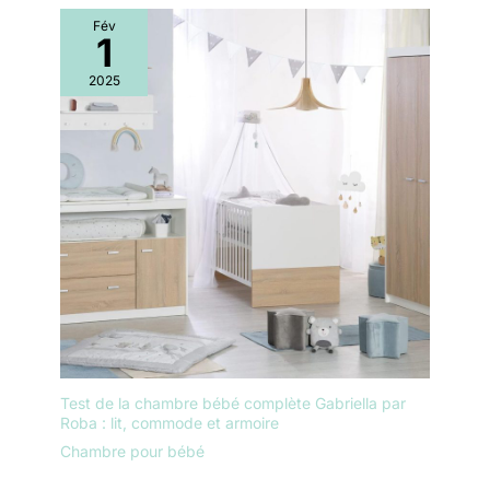
Fév
1
2025
Test de la chambre bébé complète Gabriella par
Roba : lit, commode et armoire
Chambre pour bébé