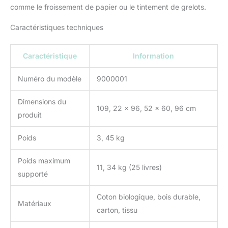
(cartes noires et
comme le froissement de papier ou le tintement de grelots.
blanches à fort
contraste, balle à fort
Caractéristiques techniques
contraste, anneau à
suspendre, jouet de
Caractéristique
Information
dentition, miroirs et
cartes d’apprentissage
Numéro du modèle
9000001
Montessori) fabriqués
avec des matériaux non
toxiques et sûrs pour les
Dimensions du
109, 22 x 96, 52 x 60, 96 cm
bébés, dont du coton bio
produit
et du bois durable. Le
cadre est fabriqué en
Poids
3, 45 kg
bois certifié FSC.
CONCEPTION MODERNE
Poids maximum
ET MINIMALISTE : The
11, 34 kg (25 livres)
supporté
Play Gym est conçu pour
s’intégrer à votre
Coton biologique, bois durable,
quotidien grâce à son
Matériaux
design intemporel qui se
carton, tissu
fond parfaitement dans