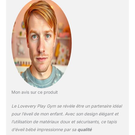
l’apprentissage
Montessori, The Play
Gym aide votre enfant à
découvrir le jeu,
communiquer avec vous
et établir une connexion
avec le monde qui
l’entoure. STIMULE LE
DÉVELOPPEMENT
CÉRÉBRAL : cinq zones
de développement
uniques sur le tapis
d’éveil aident votre bébé
à apprendre à se
Mon avis sur ce produit
focaliser, émettre des
sons, explorer le toucher
Le Lovevery Play Gym se révèle être un partenaire idéal
et la couleur, et cacher et
trouver des objets.
pour l’éveil de mon enfant. Avec son design élégant et
Chaque zone peut être
l’utilisation de matériaux doux et sécurisants, ce tapis
cachée pour éviter la
d’éveil bébé impressionne par sa
qualité
surstimulation.