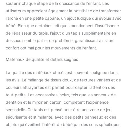
soutenir chaque étape de la croissance de l’enfant. Les
surstimulation.
utilisateurs apprécient également la possibilité de transformer
APPRENTISSAGE À LA
MAISON BASÉ SUR DES
l’arche en une petite cabane, un ajout ludique qui évolue avec
RECHERCHES : un guide
bébé. Bien que certaines critiques mentionnent l’insuffisance
de jeu (en anglais)
de l’épaisseur du tapis, l’ajout d’un tapis supplémentaire en
accompagne The Play
dessous semble pallier ce problème, garantissant ainsi un
Gym, ainsi les parents
peuvent guider
confort optimal pour les mouvements de l’enfant.
l’apprentissage de leur
bébé avec 24 activités
Matériaux de qualité et détails soignés
développées
scientifiquement.
La qualité des matériaux utilisés est souvent soulignée dans
Accompagnez votre
les avis. Le mélange de tissus doux, de textures variées et de
bébé alors qu’il découvre
couleurs attrayantes est parfait pour capter l’attention des
le jeu sur le ventre, qu’il
tout-petits. Les accessoires inclus, tels que les anneaux de
fait ses dents, qu’il
commence à bouger ses
dentition et le miroir en carton, complètent l’expérience
bras et ses jambes, qu’il
sensorielle. Ce tapis est pensé pour être une zone de jeu
roule, etc. ACCESSOIRES
sécurisante et stimulante, avec des petits panneaux et des
BIO ET DURABLES :
objets qui éveillent l’intérêt de bébé par des sons spécifiques
inclut sept accessoires