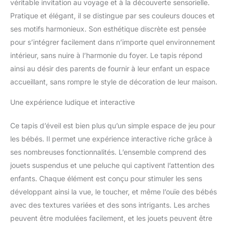
véritable invitation au voyage et à la découverte sensorielle.
d'Éveil Bébé - Notre tapis
Pratique et élégant, il se distingue par ses couleurs douces et
d'éveil pour bébé a été
spécialement conçu pour
ses motifs harmonieux. Son esthétique discrète est pensée
l'éveil et le divertissement
pour s’intégrer facilement dans n’importe quel environnement
de votre enfant. Il est
intérieur, sans nuire à l’harmonie du foyer. Le tapis répond
notamment doté d'une
ainsi au désir des parents de fournir à leur enfant un espace
arche avec 5 jouets
suspendus : l'étoile
accueillant, sans rompre le style de décoration de leur maison.
musicale métallique avec
rubans, l'écureuil volant
Une expérience ludique et interactive
doudou, le hochet raton
laveur avec une étoile
Ce tapis d’éveil est bien plus qu’un simple espace de jeu pour
jouet de dentition, le loup
les bébés. Il permet une expérience interactive riche grâce à
avec carillon et la
ses nombreuses fonctionnalités. L’ensemble comprend des
chouette des neiges
jouets suspendus et une peluche qui captivent l’attention des
texturée.
Éveil Visuel
- Le tapis de jeu et
enfants. Chaque élément est conçu pour stimuler les sens
d'activités d'éveils extra
développant ainsi la vue, le toucher, et même l’ouïe des bébés
confort et épais sous le
avec des textures variées et des sons intrigants. Les arches
thème de la galaxie est
peuvent être modulées facilement, et les jouets peuvent être
fait de couleurs et