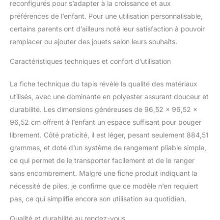
textures contrastées qui
reconfigurés pour s’adapter à la croissance et aux
stimuleront tous les sens
préférences de l’enfant. Pour une utilisation personnalisable,
de bébé et notamment le
certains parents ont d’ailleurs noté leur satisfaction à pouvoir
sens visuel. De plus, le
remplacer ou ajouter des jouets selon leurs souhaits.
miroir amovible étoile
filante permettra lui aussi
Caractéristiques techniques et confort d’utilisation
d'encourager l'éveil de
votre enfant ainsi que sa
La fiche technique du tapis révèle la qualité des matériaux
reconnaissance de soi.
3 Façons de Jouer -
utilisés, avec une dominante en polyester assurant douceur et
Le tapis Céleste permet à
durabilité. Les dimensions généreuses de 96,52 x 96,52 x
bébé de jouer de trois
96,52 cm offrent à l’enfant un espace suffisant pour bouger
façons différentes : sur le
librement. Côté praticité, il est léger, pesant seulement 884,51
ventre, assis et sur le
dos. Le croissant de lune
grammes, et doté d’un système de rangement pliable simple,
présent sur le tapis
ce qui permet de le transporter facilement et de le ranger
d'éveil est multi fonction,
sans encombrement. Malgré une fiche produit indiquant la
il permet notamment de
nécessité de piles, je confirme que ce modèle n’en requiert
servir de coussin pour le
confort lorsque bébé est
pas, ce qui simplifie encore son utilisation au quotidien.
sur le dos mais aussi de
Qualité et durabilité au rendez-vous
l'équilibrer en position