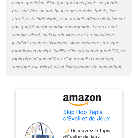
d'activités d'éveils extra
usage quotidien. Bien que quelques jouets suspendus
confort et épais sous le
puissent être un peu hauts pour certains bébés, leur
thème de la galaxie est
attrait reste indéniable, et le produit affiche globalement
fait de couleurs et
textures contrastées qui
une qualité de fabrication remarquable. Le prix peut
stimuleront tous les sens
sembler élevé, mais la robustesse et la polyvalence
de bébé et notamment le
justifient cet investissement. Avec des notes presque
sens visuel. De plus, le
parfaites en design, facilité d’installation et durabilité, ce
miroir amovible étoile
tapis répond aux critères d’un produit d’exception,
filante permettra lui aussi
d'encourager l'éveil de
suscitant à la fois l’éveil et l’amusement de mon enfant.
votre enfant ainsi que sa
reconnaissance de soi.
3 Façons de Jouer -
Le tapis Céleste permet à
bébé de jouer de trois
façons différentes : sur le
ventre, assis et sur le
Skip Hop Tapis
dos. Le croissant de lune
d'Éveil et de Jeux
présent sur le tapis
Bébé - Tapis Bébé
d'éveil est multi fonction,
Découvrez le Tapis
Céleste dès la
il permet notamment de
d'Éveil et de Jeux
Naissance - Jouets,