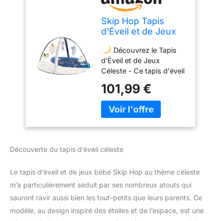
Skip Hop Tapis
d'Éveil et de Jeux
Bébé - Tapis Bébé
Découvrez le Tapis
Céleste dès la
d'Éveil et de Jeux
Naissance - Jouets,
Céleste - Ce tapis d'éveil
Peluche, Animaux
bébé est un tapis de jeux
Suspendus & Miroir
101,99 €
et d'activité
Amovible - Tapis de
indispensable pour l'éveil
Jeu et d'Éveil -
de votre enfant. Il
Musique, Sons,
contient plus de 17
Texture &
activités pour le
Exploration
développement de bébé :
Découverte du tapis d’éveil céleste
musique, texture, sons,
jouet de dentition,
Le tapis d’éveil et de jeux bébé Skip Hop au thème céleste
hochet, clochette,
m’a particulièrement séduit par ses nombreux atouts qui
miroir... Enfin, et surtout,
le tapis inclu est ultra
sauront ravir aussi bien les tout-petits que leurs parents. Ce
moelleux et offre un
modèle, au design inspiré des étoiles et de l’espace, est une
confort inédit.
Arche