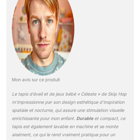
miroir... Enfin, et surtout,
le tapis inclu est ultra
moelleux et offre un
confort inédit.
Arche
d'Éveil Bébé - Notre tapis
d'éveil pour bébé a été
spécialement conçu pour
l'éveil et le divertissement
de votre enfant. Il est
notamment doté d'une
arche avec 5 jouets
suspendus : l'étoile
Mon avis sur ce produit
musicale métallique avec
rubans, l'écureuil volant
Le tapis d’éveil et de jeux bébé « Céleste » de Skip Hop
doudou, le hochet raton
laveur avec une étoile
m’impressionne par son design esthétique d’inspiration
jouet de dentition, le loup
spatiale et nocturne, qui assure une stimulation visuelle
avec carillon et la
enrichissante pour mon enfant.
Durable
et compact, ce
chouette des neiges
tapis est également lavable en machine et se monte
texturée.
Éveil Visuel
- Le tapis de jeu et
aisément, ce qui le rend vraiment pratique pour un