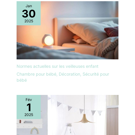
Jan
30
2025
Normes actuelles sur les veilleuses enfant
Chambre pour bébé
,
Décoration
,
Sécurité pour
bébé
Fév
1
2025