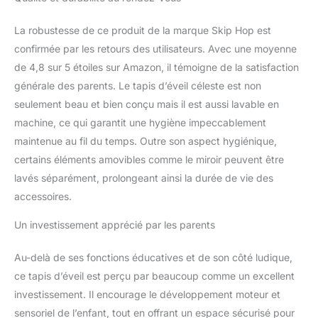
assise ou lui permettre
de se mettre sur le
La robustesse de ce produit de la marque Skip Hop est
ventre.
Skip Hop, les
confirmée par les retours des utilisateurs. Avec une moyenne
Incontournables en
de 4,8 sur 5 étoiles sur Amazon, il témoigne de la satisfaction
Mieux - Depuis 2017,
générale des parents. Le tapis d’éveil céleste est non
Skip Hop s'est engagé à
rendre l'éducation de vos
seulement beau et bien conçu mais il est aussi lavable en
enfants facile et
machine, ce qui garantit une hygiène impeccablement
amusante ! Nous
maintenue au fil du temps. Outre son aspect hygiénique,
repensons tous les
certains éléments amovibles comme le miroir peuvent être
produits essentiels (sacs
à couches, poussettes,
lavés séparément, prolongeant ainsi la durée de vie des
jouets et bien plus
accessoires.
encore) afin de vous
offrir à vous et vos
Un investissement apprécié par les parents
enfants des accessoires
beaux et intelligents avec
Au-delà de ses fonctions éducatives et de son côté ludique,
une véritable
ce tapis d’éveil est perçu par beaucoup comme un excellent
fonctionnalité !
investissement. Il encourage le développement moteur et
sensoriel de l’enfant, tout en offrant un espace sécurisé pour