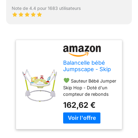
Note de 4.4 pour 1683 utilisateurs
Balancelle bébé
Jumpscape - Skip
Hop
Sauteur Bébé Jumper
Skip Hop - Doté d'un
compteur de rebonds
lumineux pour suivre les
162,62 €
sauts de bébé, notre
sauteur pour bébé pliable
applaudit à chaque fois
qu'il atteint 100 sauts
avec des lumières et de