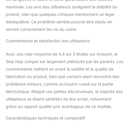
Conception Spéciale
maximale. Les avis des utilisateurs soulignent la stabilité du
- Le jumper bébé sauteur
a été conçu
produit, bien que quelques critiques mentionnent un léger
spécialement pour
déséquilibre. Ce problème semble pouvoir être résolu en
permettre à bébé
serrant correctement les vis du cadre.
d'apprendre facilement,
rapidement et
Commentaires et satisfaction des utilisateurs
confortablement à
marcher et bouger. La
Avec une note moyenne de 4,4 sur 5 étoiles sur Amazon, le
prise en main des jouets
Skip Hop Jumper est largement plébiscité par les parents. Les
est optimisée et
agréable, ils sont alors
commentaires mettent en avant la solidité et la qualité de
faciles à saisir. De plus,
fabrication du produit, bien que certains aient rencontré des
une sangle permet de
problèmes mineurs, comme un bouton cassé sur la partie
fixer le sauteur plié pour
électronique. Malgré ces petites déconvenues, la majorité des
le transport.
Skip
Hop, les Incontournables
utilisateurs se disent satisfaits de leur achat, notamment
en Mieux - Depuis 2017,
grâce au rapport qualité-prix avantageux de ce modèle.
Skip Hop s'est engagé à
rendre l'éducation de vos
Caractéristiques techniques et comparatif
enfants facile et
amusante ! Nous