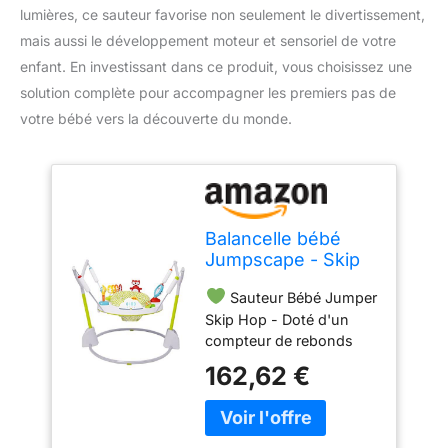
lumières, ce sauteur favorise non seulement le divertissement,
mais aussi le développement moteur et sensoriel de votre
enfant. En investissant dans ce produit, vous choisissez une
solution complète pour accompagner les premiers pas de
votre bébé vers la découverte du monde.
Balancelle bébé
Jumpscape - Skip
Hop
Sauteur Bébé Jumper
Skip Hop - Doté d'un
compteur de rebonds
lumineux pour suivre les
162,62 €
sauts de bébé, notre
sauteur pour bébé pliable
applaudit à chaque fois
qu'il atteint 100 sauts