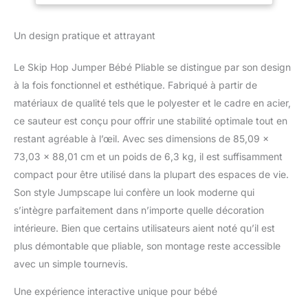
avec des lumières et de
la musique. Le siège
Un design pratique et attrayant
rotatif à 360 degrés
permet à bébé de
Le Skip Hop Jumper Bébé Pliable se distingue par son design
s'asseoir, de pivoter et
à la fois fonctionnel et esthétique. Fabriqué à partir de
de rebondir. Notre
jumper bébé est réglable
matériaux de qualité tels que le polyester et le cadre en acier,
en cinq hauteurs !
ce sauteur est conçu pour offrir une stabilité optimale tout en
Indispensable pour l'Éveil
restant agréable à l’œil. Avec ses dimensions de 85,09 x
de Bébé - Le jumper
73,03 x 88,01 cm et un poids de 6,3 kg, il est suffisamment
bébé sauteur pour
garçon et fille inclus des
compact pour être utilisé dans la plupart des espaces de vie.
jouets amovibles à
Son style Jumpscape lui confère un look moderne qui
clipser pour
s’intègre parfaitement dans n’importe quelle décoration
personnaliser le jeu de
intérieure. Bien que certains utilisateurs aient noté qu’il est
bébé. Plus de 20
activités de
plus démontable que pliable, son montage reste accessible
développement avec des
avec un simple tournevis.
couleurs amusantes
sont proposées pour
Une expérience interactive unique pour bébé
allier plaisir et