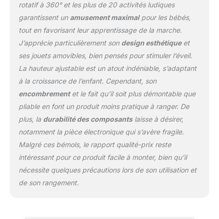
rotatif à 360° et les plus de 20 activités ludiques
terminé, il suffit de plier le
garantissent un
amusement maximal
pour les bébés,
sauteur à plat pour le
ranger.
Choisir le
tout en favorisant leur apprentissage de la marche.
Meilleur pour Bébé -
J’apprécie particulièrement son
design esthétique
et
Notre sauteur bébé
ses jouets amovibles, bien pensés pour stimuler l’éveil.
pliable a été conçu
La hauteur ajustable est un atout indéniable, s’adaptant
spécialement pour la
santé et le confort des
à la croissance de l’enfant. Cependant, son
enfants. En effet, il est
encombrement
et le fait qu’il soit plus démontable que
certifié JPMA et est
pliable en font un produit moins pratique à ranger. De
conforme aux normes de
plus, la
durabilité des composants
laisse à désirer,
sécurité ASTM F20210.
notamment la pièce électronique qui s’avère fragile.
Des jouets en forme
d'animaux rendent
Malgré ces bémols, le rapport qualité-prix reste
l'expérience plus
intéressant pour ce produit facile à monter, bien qu’il
interactive et amusante
nécessite quelques précautions lors de son utilisation et
pour votre enfant. C'est
de son rangement.
un indispensable pour la
motricité dès le 1er age !
Conception Spéciale
- Le jumper bébé sauteur