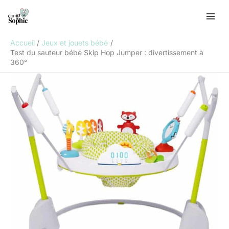
Aller
R
au
e
contenu
c
Accueil
Jeux et jouets bébé
h
Test du sauteur bébé Skip Hop Jumper : divertissement à
360°
e
r
c
h
e
r