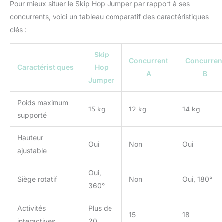
Pour mieux situer le Skip Hop Jumper par rapport à ses
repensons tous les
concurrents, voici un tableau comparatif des caractéristiques
produits essentiels (sacs
clés :
à couches, poussettes,
jouets et bien plus
encore) afin de vous
Skip
Concurrent
Concurren
offrir à vous et vos
Caractéristiques
Hop
enfants des accessoires
A
B
Jumper
beaux et intelligents avec
une véritable
Poids maximum
fonctionnalité !
15 kg
12 kg
14 kg
supporté
Hauteur
Oui
Non
Oui
ajustable
Oui,
Siège rotatif
Non
Oui, 180°
360°
Activités
Plus de
15
18
interactives
20