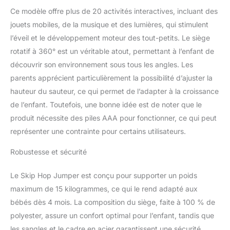
apprentissage de la
Ce modèle offre plus de 20 activités interactives, incluant des
marche. Une fois le jeu
jouets mobiles, de la musique et des lumières, qui stimulent
terminé, il suffit de plier le
l’éveil et le développement moteur des tout-petits. Le siège
sauteur à plat pour le
ranger.
Choisir le
rotatif à 360° est un véritable atout, permettant à l’enfant de
Meilleur pour Bébé -
découvrir son environnement sous tous les angles. Les
Notre sauteur bébé
parents apprécient particulièrement la possibilité d’ajuster la
pliable a été conçu
hauteur du sauteur, ce qui permet de l’adapter à la croissance
spécialement pour la
santé et le confort des
de l’enfant. Toutefois, une bonne idée est de noter que le
enfants. En effet, il est
produit nécessite des piles AAA pour fonctionner, ce qui peut
certifié JPMA et est
représenter une contrainte pour certains utilisateurs.
conforme aux normes de
sécurité ASTM F20210.
Robustesse et sécurité
Des jouets en forme
d'animaux rendent
Le Skip Hop Jumper est conçu pour supporter un poids
l'expérience plus
maximum de 15 kilogrammes, ce qui le rend adapté aux
interactive et amusante
pour votre enfant. C'est
bébés dès 4 mois. La composition du siège, faite à 100 % de
un indispensable pour la
polyester, assure un confort optimal pour l’enfant, tandis que
motricité dès le 1er age !
les sangles et le cadre en acier garantissent une sécurité