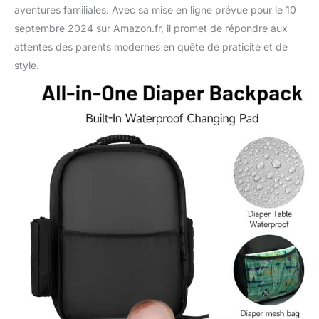
durabilité. Peu importe la
aventures familiales. Avec sa mise en ligne prévue pour le 10
météo ou la situation, ce
septembre 2024 sur Amazon.fr, il promet de répondre aux
sac est à la hauteur du
attentes des parents modernes en quête de praticité et de
défi. Les bretelles
style.
épaisses et rembourrées
et la sangle de poitrine
assurent le confort,
même lors de longs
trajets. Plus qu'un simple
sac à langer, c'est un sac
à dos polyvalent pour le
travail, la randonnée et
plus encore
Satisfaction client
garantie : chez KCROSS,
nous donnons la priorité
à votre satisfaction.
Nous offrons une
politique de retour de 7
jours et un service
d'échange de 30 jours