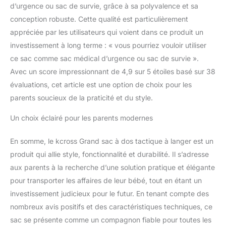
d’urgence ou sac de survie, grâce à sa polyvalence et sa
séparation sec-humide
conception robuste. Cette qualité est particulièrement
de l'intérieur maintient les
vêtements sales loin des
appréciée par les utilisateurs qui voient dans ce produit un
articles propres, ce qui
investissement à long terme : « vous pourriez vouloir utiliser
rend la parentalité en
ce sac comme sac médical d’urgence ou sac de survie ».
déplacement plus simple
Avec un score impressionnant de 4,9 sur 5 étoiles basé sur 38
et plus efficace
Conçu pour durer :
évaluations, cet article est une option de choix pour les
fabriqué à partir de
parents soucieux de la praticité et du style.
polyester imperméable
900D durable, le sac à
Un choix éclairé pour les parents modernes
langer tactique KCROSS
pour homme est conçu
En somme, le kcross Grand sac à dos tactique à langer est un
pour une utilisation
produit qui allie style, fonctionnalité et durabilité. Il s’adresse
intensive. Ce matériau
aux parents à la recherche d’une solution pratique et élégante
résistant aux rayures
résiste à l'usure
pour transporter les affaires de leur bébé, tout en étant un
quotidienne, tandis que
investissement judicieux pour le futur. En tenant compte des
les coutures renforcées
nombreux avis positifs et des caractéristiques techniques, ce
et les fermetures éclair
sac se présente comme un compagnon fiable pour toutes les
robustes améliorent sa