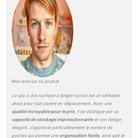
votre style unique. C'est
plus qu'un simple sac à
langer ; c'est une pièce
maîtresse qui allie
fonctionnalité et style, ce
qui en fait un
compagnon idéal pour
toute sortie, que vous
soyez au parc, en
randonnée ou en course
à pied. Organisé pour
une parentalité sans
effort : le sac à dos à
Mon avis sur ce produit
langer KCROSS mesure
45 x 35,1 x 20,1 cm,
Le sac à dos tactique à langer kcross est un véritable
dispose de quatre
atout pour tout parent en déplacement. Avec une
compartiments et de 15
qualité incroyable pour le prix
, il se distingue par sa
poches pour une
capacité de stockage impressionnante
et son design
organisation optimale. Le
compartiment principal
élégant. J’apprécie particulièrement le nombre de
peut contenir les
poches qui permet une
organisation facile
, ainsi que le