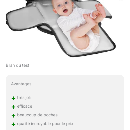
pour garantir la
tranquillité d'esprit. Notre
équipe de service client
est disponible 24h/24,
7j/7 pour vous aider avec
toutes les questions ou
préoccupations. Ce sac
à langer tactique,
complet avec des patchs
personnalisés, est un
cadeau idéal pour les
Bilan du test
papas et les mamans,
leur rappelant de chérir le
temps avec leurs tout-
Avantages
petits. Choisissez
KCROSS pour une
+
très joli
solution fiable, élégante
+
et pratique
efficace
+
beaucoup de poches
+
qualité incroyable pour le prix