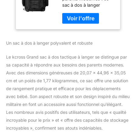
sac à dos à langer
maman et papa,
d'inspiration militaire est
noir, One Size, Sac
conçu pour le papa
à langer Dad
dynamique de maman,
avec des patchs
amovibles et un système
Un sac à dos à langer polyvalent et robuste
de sangle MOLLE, vous
pouvez personnaliser
votre sac pour refléter
Le kcross Grand sac à dos tactique à langer se distingue par
votre style unique. C'est
sa capacité à répondre aux besoins des parents modernes.
plus qu'un simple sac à
Avec des dimensions généreuses de 20,07 x 44,96 x 35,05
langer ; c'est une pièce
cm et un poids de 1,77 kilogrammes, ce sac offre une solution
maîtresse qui allie
fonctionnalité et style, ce
de rangement pratique et efficace pour les déplacements
qui en fait un
avec bébé. Son aspect robuste et son design inspiré du milieu
compagnon idéal pour
militaire en font un accessoire aussi fonctionnel qu’élégant.
toute sortie, que vous
Les nombreux avis positifs des utilisateurs, tels que « qualité
soyez au parc, en
randonnée ou en course
incroyable pour le prix » et « offre des capacités de stockage
à pied. Organisé pour
incroyables », confirment ses atouts indéniables.
une parentalité sans