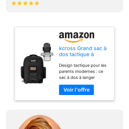
kcross Grand sac à
dos tactique à
langer avec matelas
Design tactique pour les
à langer, sacs de
parents modernes : ce
voyage pour
sac à dos à langer
maman et papa,
d'inspiration militaire est
noir, One Size, Sac
conçu pour le papa
à langer Dad
dynamique de maman,
avec des patchs
amovibles et un système
de sangle MOLLE, vous
pouvez personnaliser
votre sac pour refléter