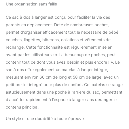
effort : le sac à dos à
Une organisation sans faille
langer KCROSS mesure
45 x 35,1 x 20,1 cm,
Ce sac à dos à langer est conçu pour faciliter la vie des
dispose de quatre
parents en déplacement. Doté de nombreuses poches, il
compartiments et de 15
permet d’organiser efficacement tout le nécessaire de bébé :
poches pour une
organisation optimale. Le
couches, lingettes, biberons, collations et vêtements de
compartiment principal
rechange. Cette fonctionnalité est régulièrement mise en
peut contenir les
avant par les utilisateurs : « il a beaucoup de poches, peut
essentiels de bébé,
contenir tout ce dont vous avez besoin et plus encore ! ». Le
tandis qu'une housse
pour ordinateur portable
sac à dos offre également un matelas à langer intégré,
vous permet de rester
mesurant environ 60 cm de long et 58 cm de large, avec un
connecté. Les poches
petit oreiller intégré pour plus de confort. Ce matelas se range
latérales isolées
astucieusement dans une poche à l’arrière du sac, permettant
maintiennent la
d’accéder rapidement à l’espace à langer sans déranger le
température de la
bouteille, et un rabat
contenu principal.
magnétique offre un
accès rapide aux
Un style et une durabilité à toute épreuve
lingettes. Parfait pour les