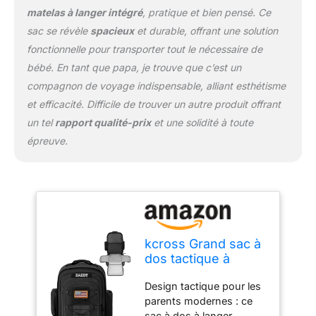
essentiels de bébé,
matelas à langer intégré
, pratique et bien pensé. Ce
tandis qu'une housse
sac se révèle
spacieux
et durable, offrant une solution
pour ordinateur portable
vous permet de rester
fonctionnelle pour transporter tout le nécessaire de
connecté. Les poches
bébé. En tant que papa, je trouve que c’est un
latérales isolées
compagnon de voyage indispensable, alliant esthétisme
maintiennent la
et efficacité. Difficile de trouver un autre produit offrant
température de la
bouteille, et un rabat
un tel
rapport qualité-prix
et une solidité à toute
magnétique offre un
épreuve.
accès rapide aux
lingettes. Parfait pour les
parents en déplacement,
ce sac à dos rend les
sorties plus fluides et
sans stress
Confort
et polyvalence ultimes :
kcross Grand sac à
découvrez la praticité
dos tactique à
inégalée du sac de
langer avec matelas
voyage KCROSS pour
Design tactique pour les
à langer, sacs de
bébé. Avec un matelas à
parents modernes : ce
voyage pour
langer caché et
sac à dos à langer