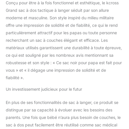
parents en déplacement,
Conçu pour être à la fois fonctionnel et esthétique, le kcross
ce sac à dos rend les
Grand sac à dos tactique à langer séduit par son allure
sorties plus fluides et
moderne et masculine. Son style inspiré du milieu militaire
sans stress
Confort
et polyvalence ultimes :
offre une impression de solidité et de fiabilité, ce qui le rend
découvrez la praticité
particulièrement attractif pour les papas ou toute personne
inégalée du sac de
recherchant un sac à couches élégant et efficace. Les
voyage KCROSS pour
matériaux utilisés garantissent une durabilité à toute épreuve,
bébé. Avec un matelas à
ce qui est souligné par les nombreux avis mentionnant sa
langer caché et
imperméable dans le
robustesse et son style : « Ce sac noir pour papa est fait pour
compartiment arrière,
vous » et « il dégage une impression de solidité et de
vous pouvez facilement
fiabilité ».
gérer les changements
de couches n'importe
Un investissement judicieux pour le futur
où. Une poche en maille
permet de garder les
En plus de ses fonctionnalités de sac à langer, ce produit se
couches de rechange à
portée de main, vous
distingue par sa capacité à évoluer avec les besoins des
assurant que vous êtes
parents. Une fois que bébé n’aura plus besoin de couches, le
toujours prêt. Le
sac à dos peut facilement être réutilisé comme sac médical
compartiment de