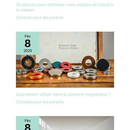
10 astuces pour optimiser votre espace de travail à
la maison
Conseils pour les parents
Fév
8
2025
Quel aimant utiliser dans la peinture magnétique ?
Conseils pour les parents
Fév
8