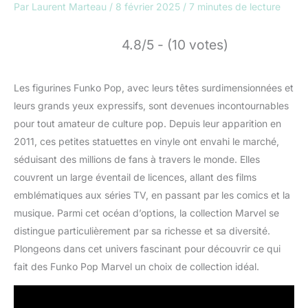
Par
Laurent Marteau
/
8 février 2025
/
7 minutes de lecture
4.8/5 - (10 votes)
Les figurines Funko Pop, avec leurs têtes surdimensionnées et
leurs grands yeux expressifs, sont devenues incontournables
pour tout amateur de culture pop. Depuis leur apparition en
2011, ces petites statuettes en vinyle ont envahi le marché,
séduisant des millions de fans à travers le monde. Elles
couvrent un large éventail de licences, allant des films
emblématiques aux séries TV, en passant par les comics et la
musique. Parmi cet océan d’options, la collection Marvel se
distingue particulièrement par sa richesse et sa diversité.
Plongeons dans cet univers fascinant pour découvrir ce qui
fait des Funko Pop Marvel un choix de collection idéal.