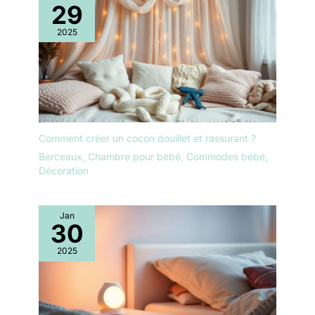
29
2025
Comment créer un cocon douillet et rassurant ?
Berceaux
,
Chambre pour bébé
,
Commodes bébé
,
Décoration
Jan
30
2025