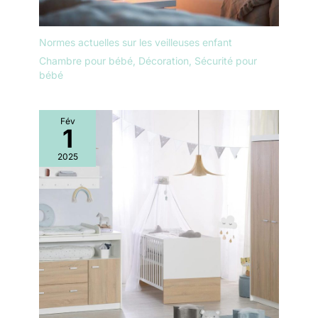
Normes actuelles sur les veilleuses enfant
Chambre pour bébé
,
Décoration
,
Sécurité pour
bébé
Fév
1
2025