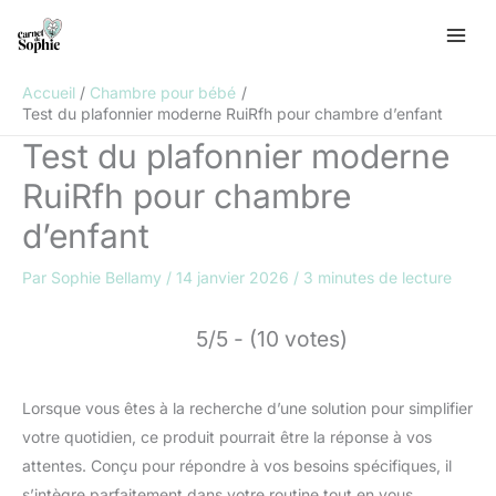
Aller
R
au
e
contenu
c
Accueil
Chambre pour bébé
h
Test du plafonnier moderne RuiRfh pour chambre d’enfant
e
Test du plafonnier moderne
r
RuiRfh pour chambre
c
d’enfant
h
e
Par
Sophie Bellamy
/
14 janvier 2026
/
3 minutes de lecture
r
5/5 - (10 votes)
Lorsque vous êtes à la recherche d’une solution pour simplifier
votre quotidien, ce produit pourrait être la réponse à vos
attentes. Conçu pour répondre à vos besoins spécifiques, il
s’intègre parfaitement dans votre routine tout en vous