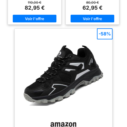
en un instant. Protection tout-
polyvalent vous offrira des
110,00 €
80,00 €
terrain : Le pare-pierres et la
années de service confortable
82,95 €
62,95 €
protection talon résistent aux
terrains les plus accidentés.
Adhérence active: Avec son
profil de crampons agressifs, le
Contagrip garantit une
adhérence performante sur tous
-58%
les types de surface et de
terrain. Protégez vos pieds
quelles que soient la distance
ou l’allure