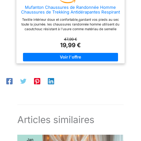
Mufanton Chaussures de Randonnée Homme
Chaussures de Trekking Antidérapantes Respirant
Chaussure de Marche Stabilité
Textile intérieur doux et confortable,gardant vos pieds au sec
Sneakers,Noir,EU39
toute la journée. les chaussures randonnée homme utilisent du
caoutchouc résistant à l'usure comme matériau de semelle
extérieure, offrent excellent confort et une excellente
adhérence, Le motif unique sur la semelle a une grande
47,99 €
distance pour éviter les embouteillages. Une semelle
19,99 €
intercalaire MD flexible absorbe les chocs à chaque pas. De
plus, la semelle intérieure flexible offre un soutien et un amorti
pour toutes les aventures en plein air. L'embout de protection
en caoutchouc garantit une protection optimale sur les rochers
et les pierres. la chaussure de randonnée mi-haute assure un
bon maintien de la cheville et une bonne stabilité. Ces
Chaussures de Randonnée offrent des performances de
premier ordre et un confort maximal sur tous vos chemins.Ils
conviennent à la randonnée, au camping, à l'escalade, au vélo,
à la pêche, à la randonnée, au trekking et bien plus encore.
Articles similaires
Jan