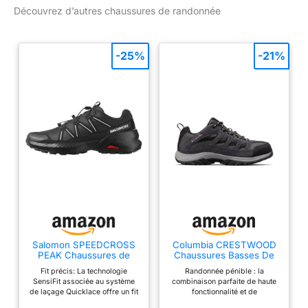
Découvrez d’autres chaussures de randonnée
-25%
-21%
Salomon SPEEDCROSS
Columbia CRESTWOOD
PEAK Chaussures de
Chaussures Basses De
randonnée pour homme
Randonnée Et Trekking
Fit précis: La technologie
Randonnée pénible : la
Homme, Noir (Shark x
SensiFit associée au système
combinaison parfaite de haute
Columbia Grey), 44 EU
de laçage Quicklace offre un fit
fonctionnalité et de
précis et homogène, ajustable
performance, ce randonneur