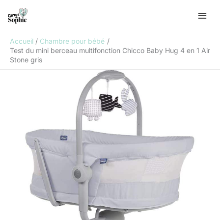
Aller
R
au
e
contenu
c
Accueil
Chambre pour bébé
h
Test du mini berceau multifonction Chicco Baby Hug 4 en 1 Air
Stone gris
e
r
c
h
e
r