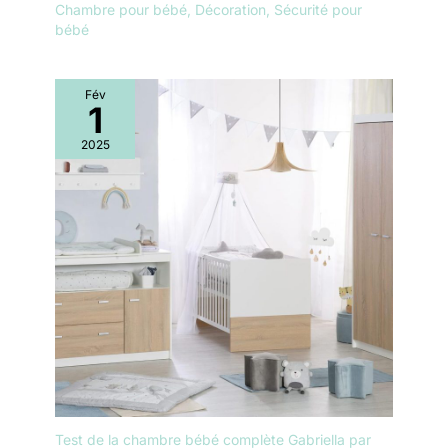
Chambre pour bébé
,
Décoration
,
Sécurité pour
bébé
Fév
1
2025
Test de la chambre bébé complète Gabriella par