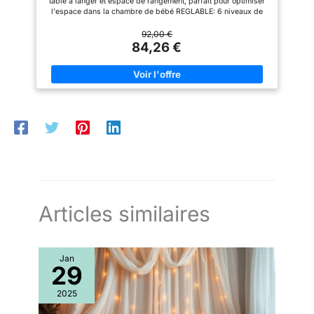
table à langer et espace de rangement, parfait pour optimiser
l'espace dans la chambre de bébé REGLABLE: 6 niveaux de
hauteur ajustables pour s'adapter parfaitement àvotre lit,
permettant un accès facile à bébé pendant la nuit. Inclinaison
92,00 €
réglable à 15° pour prévenir le reflux MOBILITE: Équipé de
84,26 €
roulettes verrouillables pour un déplacementfacile entre les
pièces, avec système de freinage sécurisé. Lorsque les 4
roues sont repliées, le lit latéral peut être transformé en
berceau CONFORT: Matelas confortable inclus avec
moustiquaire intégrée, offrantun environnement de sommeil
optimal et protégé pour votre bébé PRATIQUE: Grand panier de
rangement sous le berceau pouir garder les essentiels de
bébé à portée de main
Articles similaires
Jan
29
2025