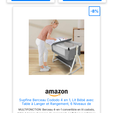
Programmation, Mélodies +
éviter toute fermeture
accidentelle ; ses coins sont
Vibration
Télécommande &
arrondis et ses pieds sont
câble secteur inclus
-8%
stables, pour garantir la
sécurité de l'enfant à tout
moment. ✪[Véritable cocon jour
et nuit ] – Le lit bebede voyage
offre à votre enfant (jusqu'à 50
kg) un sentiment de sécurité
dans un design intemporel.
Également utilisable comme
parc pour jouer ✪[MATELAS
SOUPLES] –Le matelas pliant
confortable est conçu pour le
confort de bébé (un matelas
pliant de remplacement plus
épais est également disponible,
vendu séparément).
✪[FERMETURE COMPACTE ] –
Le lit est léger et pliable, avec
une fermeture parapluie
pratique et compacte ; il peut
être facilement plié et transporté
dans le sac de voyage avec
poignée inclus.
Supfine Berceau Cododo 4 en 1, Lit Bébé avec
Table à Langer et Rangement, 6 Niveaux de
Hauteur, Lit bébé Multifonction avec Moustiquaire
MULTIFONCTION: Berceau 4-en-1 convertible en lit cododo,
(95 * 50 * 98-110 cm, Lin Gris)