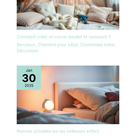
Comment créer un cocon douillet et rassurant ?
Berceaux
,
Chambre pour bébé
,
Commodes bébé
,
Décoration
Jan
30
2025
Normes actuelles sur les veilleuses enfant