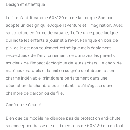
s'étirer, ainsi que la
Design et esthétique
sécurité et la sécurité. Le
lit en bois est idéal pour
Le lit enfant lit cabane 60×120 cm de la marque Sanmar
draper du tissu, attacher
des jouets ou suspendre
adopte un design qui évoque l’aventure et l’imagination. Avec
des guirlandes
sa structure en forme de cabane, il offre un espace ludique
lumineuses. Les
qui incite les enfants à jouer et à rêver. Fabriqué en bois de
possibilités sont infinies
pin, ce lit est non seulement esthétique mais également
pour créer un
respectueux de l’environnement, ce qui ravira les parents
environnement ludique
dans lequel l'imagination
soucieux de l’impact écologique de leurs achats. Le choix de
de votre enfant peut
matériaux naturels et la finition soignée contribuent à son
s'épanouir Ne vous
charme indéniable, s’intégrant parfaitement dans une
inquiétez pas : la faible
décoration de chambre pour enfants, qu’il s’agisse d’une
hauteur empêche votre
enfant de se blesser
chambre de garçon ou de fille.
lorsqu'il est déroulé. La
structure ouverte sans
Confort et sécurité
grille laisse beaucoup
d'espace pour entrer et
Bien que ce modèle ne dispose pas de protection anti-chute,
sortir facilement du lit
sa conception basse et ses dimensions de 60×120 cm en font
d'enfant. Le cadre de lit