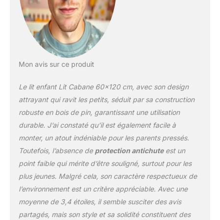
dans lequel l'imagination
de votre enfant peut
s'épanouir Ne vous
inquiétez pas : la faible
hauteur empêche votre
enfant de se blesser
Mon avis sur ce produit
lorsqu'il est déroulé. La
structure ouverte sans
Le lit enfant Lit Cabane 60×120 cm, avec son design
grille laisse beaucoup
d'espace pour entrer et
attrayant qui ravit les petits, séduit par sa construction
sortir facilement du lit
robuste en bois de pin, garantissant une utilisation
d'enfant. Le cadre de lit
durable. J’ai constaté qu’il est également facile à
pour lit est fabriqué à la
monter, un atout indéniable pour les parents pressés.
main en bois de pin et
dans sa couleur
Toutefois, l’absence de
protection antichute
est un
naturelle, ce qui est un
point faible qui mérite d’être souligné, surtout pour les
ajout élégant à toute
plus jeunes. Malgré cela, son caractère respectueux de
chambre d'enfant.
l’environnement est un critère appréciable. Avec une
Respectueux de
l'environnement et
moyenne de 3,4 étoiles, il semble susciter des avis
décoratif à la fois Grâce à
partagés, mais son style et sa solidité constituent des