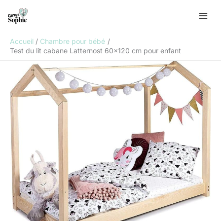
Aller
R
au
e
contenu
c
Accueil
Chambre pour bébé
h
Test du lit cabane Latternost 60×120 cm pour enfant
e
r
c
h
e
r