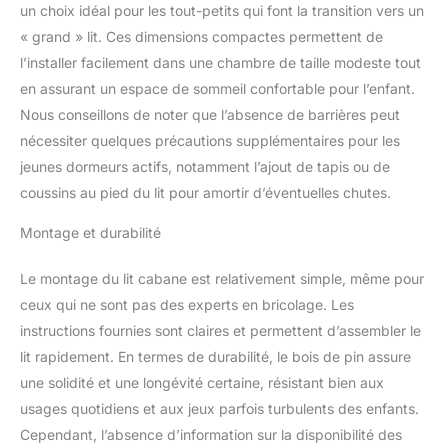
un choix idéal pour les tout-petits qui font la transition vers un
pour lit est fabriqué à la
« grand » lit. Ces dimensions compactes permettent de
main en bois de pin et
dans sa couleur
l’installer facilement dans une chambre de taille modeste tout
naturelle, ce qui est un
en assurant un espace de sommeil confortable pour l’enfant.
ajout élégant à toute
Nous conseillons de noter que l’absence de barrières peut
chambre d'enfant.
nécessiter quelques précautions supplémentaires pour les
Respectueux de
l'environnement et
jeunes dormeurs actifs, notamment l’ajout de tapis ou de
décoratif à la fois Grâce à
coussins au pied du lit pour amortir d’éventuelles chutes.
sa faible hauteur, le lit
convient non seulement
Montage et durabilité
comme espace de
couchage, mais aussi
Le montage du lit cabane est relativement simple, même pour
comme coin lecture ou
ceux qui ne sont pas des experts en bricolage. Les
maison de jeu. Idéal pour
instructions fournies sont claires et permettent d’assembler le
vos petits. Le sommier à
lattes sert de base stable
lit rapidement. En termes de durabilité, le bois de pin assure
pour le matelas et peut
une solidité et une longévité certaine, résistant bien aux
supporter de
usages quotidiens et aux jeux parfois turbulents des enfants.
nombreuses heures de
Cependant, l’absence d’information sur la disponibilité des
jeu.