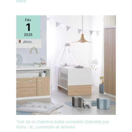
bébé
Fév
1
2025
Test de la chambre bébé complète Gabriella par
Roba : lit, commode et armoire