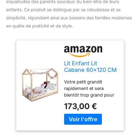
inquiétudes des parents soucieux du bien-être de leurs
enfants. Ce produit se distingue par sa robustesse et sa
simplicité, répondant ainsi aux besoins des familles modernes
en quête de praticité et de style.
Lit Enfant Lit
Cabane 60x120 CM
avec Protection
Votre petit grandit
Antichute Cadre De
rapidement et sera
Latternost en Bois
bientôt trop grand pour
Pin pour Maison
son lit de bébé. Offrez-lui
Enfants Garçons &
173,00 €
un nouvel espace de
Filles - Bébé
couchage avec notre lit
Décoration
en pin pour filles et
Chambre Garçon
garçons, qui offre
(Protection :
beaucoup d'espace pour
Aucune)