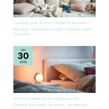
lisse et des bords arrondis, assurant une sécurité maximale.
Comment créer un cocon douillet et rassurant ?
Berceaux
,
Chambre pour bébé
,
Commodes bébé
,
Décoration
Jan
30
2025
Normes actuelles sur les veilleuses enfant
Chambre pour bébé
,
Décoration
,
Sécurité pour