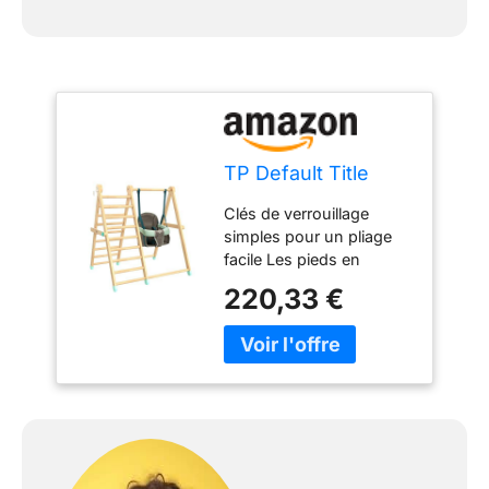
TP Default Title
Clés de verrouillage
simples pour un pliage
facile Les pieds en
caoutchouc
220,33 €
antidérapants assurent
une meilleure stabilité et
protègent les sols
Comprend un Fauteuil
Bébé Pliant TP TOYS
Peut se plier totalement
pour un rangement facile
Design épuré qui
s'intégrera à merveille