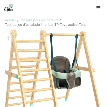
Aller
R
au
e
contenu
c
Accueil
Conseils pour les parents
h
Test du jeu d’escalade intérieur TP Toys active-Tots
e
r
c
h
e
r