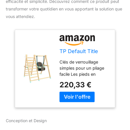
efficacité et simplicité. Découvrez comment ce produit peut
transformer votre quotidien en vous apportant la solution que
vous attendiez.
TP Default Title
Clés de verrouillage
simples pour un pliage
facile Les pieds en
caoutchouc
220,33 €
antidérapants assurent
une meilleure stabilité et
protègent les sols
Comprend un Fauteuil
Bébé Pliant TP TOYS
Peut se plier totalement
Conception et Design
pour un rangement facile
Design épuré qui