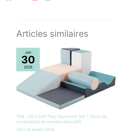
ordinaire avec l'ajout de bicarbonate de soude. C'est un mode
de vie. Nous nous efforçons de rendre la modélisation plus
accessible dans le monde entier. Ce passe-temps peut à juste
titre être appelé créatif, et les gens - connaisseurs d'art. Vous
pouvez me signaler tout problème.
Articles similaires
Jan
30
2025
Test : iGLU Soft Play Discoverer Set 7, blocs de
construction en mousse éducatifs
Jeux et jouets bébé