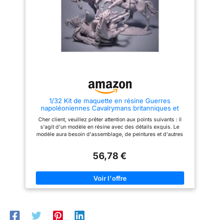
1/32 Kit de maquette en résine Guerres
napoléoniennes Cavalrymans britanniques et
français non peint Titre par défaut
Cher client, veuillez prêter attention aux points suivants : il
s'agit d'un modèle en résine avec des détails exquis. Le
modèle aura besoin d'assemblage, de peintures et d'autres
revêtements. La résine est un plastique bicomposant de qualité
supérieure. Grâce à sa composition de qualité supérieure, le
56,78 €
plastique est parfaitement usinable. Les pièces finies peuvent
être facilement coupées, polies et usinées sans grand effort.
L'image du produit est un lien vers le produit fini. Ce produit
est vendu démonté et non peint. Vous devez assembler les
pièces et les colorier vous-même avec les outils. Si la résine
est pliée ou déformée, vous pouvez la mettre dans l'eau
chaude pendant quelques secondes et la replier doucement
pour lui redonner sa forme. Pour améliorer le collage des
pièces, nous vous recommandons d'utiliser de la colle