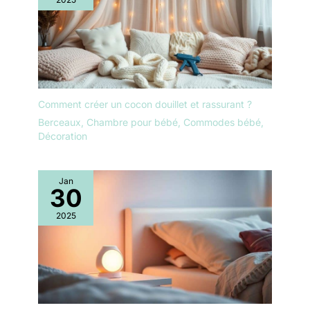
Comment créer un cocon douillet et rassurant ?
Berceaux
,
Chambre pour bébé
,
Commodes bébé
,
Décoration
Jan
30
2025