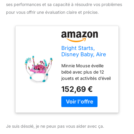
ses performances et sa capacité à résoudre vos problèmes
pour vous offrir une évaluation claire et précise.
Bright Starts,
Disney Baby, Aire
d'Eveil à Rebonds
Minnie Mouse éveille
Minnie PeekABoo
bébé avec plus de 12
avec plus de 12
jouets et activités d’éveil
jouets d'activité,
Station électronique avec
trotteur avec
152,69 €
lumières et sons (2
musique et
options de volume) qui
lumières, siège
enchanteront bébé Des
tournant à 360
jouets amusants dont
degrés, réglable,
une balle qui tourne avec
rose, 6 mois et plus
des perles colorées, un
Je suis désolé, je ne peux pas vous aider avec ça.
miroir en forme de cœur