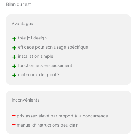
pour la découverte de
Bilan du test
soi, un jouet boulier
Minnie Mouse, et une
tige de feuille pour l’éveil
Avantages
tactile 3 liens en forme
d’anneaux permettent à
+
très joli design
maman d’attacher
+
quelques jouets préférés
efficace pour son usage spécifique
de bébé pour prolonger
+
installation simple
le temps d’éveil 4 points
+
de réglage en hauteur et
fonctionne silencieusement
faciles à ajuster pour
+
matériaux de qualité
suivre l’évolution de bébé
Le siège pivote à 360°
pour faciliter l’accès à
l’ensemble des jouets Le
Inconvénients
coussin de siège rose
inspiré par Minnie Mouse
–
prix assez élevé par rapport à la concurrence
est lavable en machine
–
Plateau de jouet intégré
manuel d’instructions peu clair
et pratique