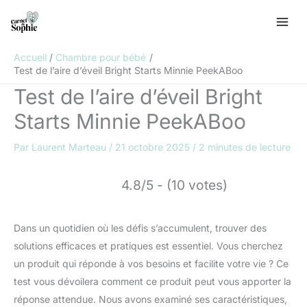
Aller
R
au
e
contenu
c
Accueil
Chambre pour bébé
h
Test de l’aire d’éveil Bright Starts Minnie PeekABoo
e
Test de l’aire d’éveil Bright
r
Starts Minnie PeekABoo
c
h
Par
Laurent Marteau
/
21 octobre 2025
/
2 minutes de lecture
e
r
4.8/5 - (10 votes)
Dans un quotidien où les défis s’accumulent, trouver des
solutions efficaces et pratiques est essentiel. Vous cherchez
un produit qui réponde à vos besoins et facilite votre vie ? Ce
test vous dévoilera comment ce produit peut vous apporter la
réponse attendue. Nous avons examiné ses caractéristiques,