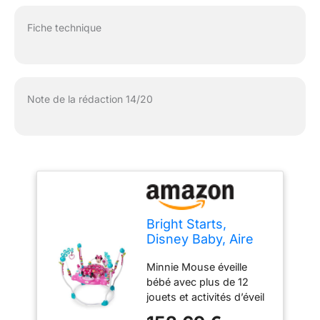
Fiche technique
Note de la rédaction 14/20
Bright Starts,
Disney Baby, Aire
d'Eveil à Rebonds
Minnie Mouse éveille
Minnie PeekABoo
bébé avec plus de 12
avec plus de 12
jouets et activités d’éveil
jouets d'activité,
Station électronique avec
trotteur avec