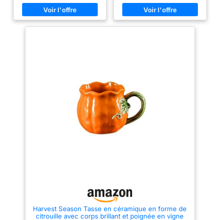
pratique, vous avez directement
pour contenir des fleurs
deux citrouilles pour votre
automnales. Ajoutez une touche
décoration d'automne sur le
rustique à votre décoration
rebord de la fenêtre, sur le
inspirée de l'automne avec cette
buffet ou sur la table. Classique
carafe idéale pour mettre en
: les citrouilles blanches font
valeur vos fleurs d'automne
partie de toute décoration
préférées. Célébrez la saison
classique d'automne et
des récoltes avec ce pot à
d'Halloween Créatif : combinez
fleurs en céramique motif
les citrouilles avec d'autres
citrouille et feuille, un ajout
citrouilles de différentes
charmant à votre décoration
couleurs. Elles s'adaptent
automnale. Améliorez votre
également parfaitement aux
décoration d'automne avec cette
feuilles colorées ou aux
carafe décorative en forme de
compositions d'automne. Pour
fleur d'automne, ne convient
vous sur place : l'entreprise
pas pour la nourriture ou les
Brauns-Heitmann est une
boissons, lavage à la main
entreprise basée en Allemagne.
uniquement.
Depuis 1971, nous vous
proposons une large gamme
d'articles décoratifs pour une
belle maison.
Harvest Season Tasse en céramique en forme de
citrouille avec corps brillant et poignée en vigne