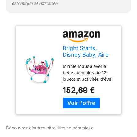
esthétique et efficacité.
Bright Starts,
Disney Baby, Aire
d'Eveil à Rebonds
Minnie Mouse éveille
Minnie PeekABoo
bébé avec plus de 12
avec plus de 12
jouets et activités d’éveil
jouets d'activité,
Station électronique avec
trotteur avec
152,69 €
lumières et sons (2
musique et
options de volume) qui
lumières, siège
enchanteront bébé Des
tournant à 360
jouets amusants dont
degrés, réglable,
une balle qui tourne avec
rose, 6 mois et plus
des perles colorées, un
Découvrez d’autres citrouilles en céramique
miroir en forme de cœur
pour la découverte de