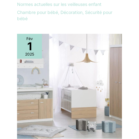
Normes actuelles sur les veilleuses enfant
Chambre pour bébé
,
Décoration
,
Sécurité pour
bébé
Fév
1
2025