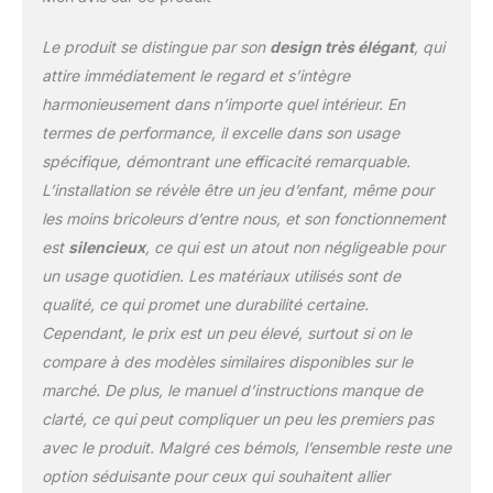
pour faciliter l’accès à
l’ensemble des jouets Le
Le produit se distingue par son
design très élégant
, qui
coussin de siège rose
inspiré par Minnie Mouse
attire immédiatement le regard et s’intègre
est lavable en machine
harmonieusement dans n’importe quel intérieur. En
Plateau de jouet intégré
termes de performance, il excelle dans son usage
et pratique
spécifique, démontrant une efficacité remarquable.
L’installation se révèle être un jeu d’enfant, même pour
les moins bricoleurs d’entre nous, et son fonctionnement
est
silencieux
, ce qui est un atout non négligeable pour
un usage quotidien. Les matériaux utilisés sont de
qualité, ce qui promet une durabilité certaine.
Cependant, le prix est un peu élevé, surtout si on le
compare à des modèles similaires disponibles sur le
marché. De plus, le manuel d’instructions manque de
clarté, ce qui peut compliquer un peu les premiers pas
avec le produit. Malgré ces bémols, l’ensemble reste une
option séduisante pour ceux qui souhaitent allier