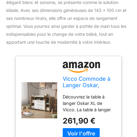
élégant blanc et sonoma, se présente comme la solution
idéale. Avec ses dimensions généreuses de 143 x 100 cm et
ses nombreux tiroirs, elle offre un espace de rangement
optimal. Vous pourrez ainsi garder à portée de main tous les
indispensables pour le change de votre bébé, tout en
apportant une touche de modernité à votre intérieur.
Vicco Commode à
Langer Oskar,
Blanc/Sonoma,
Découvrez la table à
143x100cm
langer Oskar XL de
Vicco. La table à langer
pour bébé est le
261,90 €
complément parfait pour
la chambre de votre
enfant. Cette commode