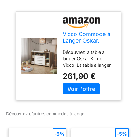
Vicco Commode à
Langer Oskar,
Blanc/Sonoma,
Découvrez la table à
143x100cm
langer Oskar XL de
Vicco. La table à langer
pour bébé est le
261,90 €
complément parfait pour
la chambre de votre
enfant. Cette commode
à langer marque des
points grâce à sa
flexibilité et offre un
Découvrez d’autres commodes à langer
grand confort pour
changer votre bébé.
DIMENSIONS : La Table à
-5%
-5%
langer mesure Largeur: