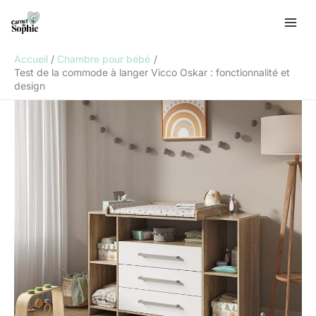
Aller
R
au
e
contenu
c
Accueil
Chambre pour bébé
h
Test de la commode à langer Vicco Oskar : fonctionnalité et
design
e
r
c
h
e
r