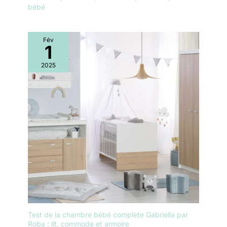
bébé
Fév
1
2025
Test de la chambre bébé complète Gabriella par
Roba : lit, commode et armoire