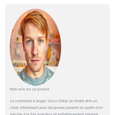
flexibilité et offre un
grand confort pour
changer votre bébé.
DIMENSIONS : La Table à
langer mesure Largeur:
143 cm, Hauteur: 100 cm,
Profondeur: 70 cm.
Toutes les tailles
détaillées sont indiquées
sur les photos.
MATÉRIAU: commode à
langer est constitué de
Panneau de particules,
16 mm faciles à
entretenir. CONTENU DE
LA LIVRAISON:
Mon avis sur ce produit
Commode à langer,
Instructions de montage,
La commode à langer Vicco Oskar se révèle être un
Matériel de montage
choix intéressant pour les jeunes parents en quête d’un
meuble à la fois spacieux et esthétiquement plaisant.