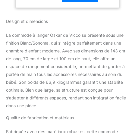
à langer marque des
points grâce à sa
flexibilité et offre un
Design et dimensions
grand confort pour
changer votre bébé.
La commode à langer Oskar de Vicco se présente sous une
DIMENSIONS : La Table à
langer mesure Largeur:
finition Blanc/Sonoma, qui s’intègre parfaitement dans une
143 cm, Hauteur: 100 cm,
chambre d’enfant moderne. Avec ses dimensions de 143 cm
Profondeur: 70 cm.
de long, 70 cm de large et 100 cm de haut, elle offre un
Toutes les tailles
espace de rangement considérable, permettant de garder à
détaillées sont indiquées
portée de main tous les accessoires nécessaires au soin du
sur les photos.
MATÉRIAU: commode à
bébé. Son poids de 66,9 kilogrammes garantit une stabilité
langer est constitué de
optimale. Bien que large, sa structure est conçue pour
Panneau de particules,
s’adapter à différents espaces, rendant son intégration facile
16 mm faciles à
dans une pièce.
entretenir. CONTENU DE
LA LIVRAISON:
Qualité de fabrication et matériaux
Commode à langer,
Instructions de montage,
Matériel de montage
Fabriquée avec des matériaux robustes, cette commode