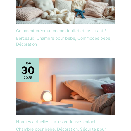
Comment créer un cocon douillet et rassurant ?
Berceaux
,
Chambre pour bébé
,
Commodes bébé
,
Décoration
Jan
30
2025
Normes actuelles sur les veilleuses enfant
Chambre pour bébé
,
Décoration
,
Sécurité pour