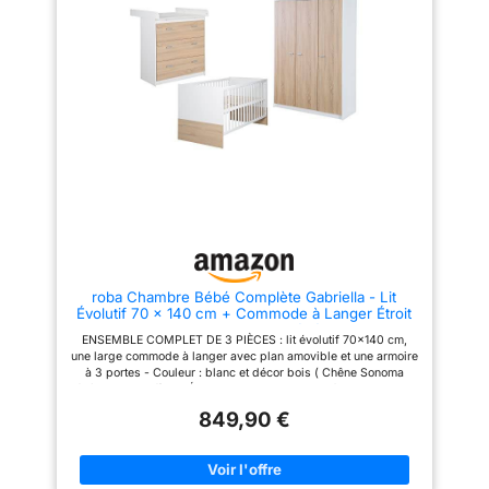
Lit: panneau md laqué blanc
x l : 98 x 82 cm, profondeur
avec sérigraphie feuille/
avec/sans base de bobinage :
panneau particules décor
75/39,5 cm Armoire pratique à 2
papier chêne/ galeries en hêtre
portes : 5 étagères et une tringle
laquées blanc/ sommier hêtre
à vêtements pour un rangement
commode: panneau (md) laqué
organisé, dimensions (H x l x P)
blanc/ panneau mélaminé décor
: 190 x 119 x 52 cm. Les
chêne/ panneau fibres dures
charnières Soft Close intégrées
blanc/ boutons laqués gris
garantissent une fermeture en
Conforme à la norme nF en 716
douceur des portes Meubles
n°1 & 2 (2008) + a1 février
pour enfants faciles à installer :
2013dimensions du lit en cm : l
la série 'Anton' a été
123 x l 68 x h 90dimensions de
développée en Allemagne selon
la commode en cm : l 76 x l 66
les normes de sécurité
h 97dimensions de l'armoire en
actuelles. Corps et façades
cm : l 86 x l 56 h 175 Conseils
'Blanches'. Poignées en bois de
d’entretien dépoussiérage
hêtre véritable
chiffon sec : ni alcool, ni
roba Chambre Bébé Complète Gabriella - Lit
solvant. taches rebelles :
Évolutif 70 x 140 cm + Commode à Langer Étroit
éponge légèrement humide.
+ Armoire 3 Portes - Blanc/Décor Bois
ENSEMBLE COMPLET DE 3 PIÈCES : lit évolutif 70x140 cm,
une large commode à langer avec plan amovible et une armoire
à 3 portes - Couleur : blanc et décor bois ( Chêne Sonoma
légèrement scié) LIT ÉVOLUTIF : avec sommier à lattes 70x140
cm réglable en hauteur sur 3 niveaux, il possède 3 barreaux
849,90 €
amovibles et peut être transformé en lit junior grâce au kit de
conversion disponible séparément (Réf. 10012WE) COMMODE
À 3 TIROIRS : son plan à langer amovible a une hauteur de 90
cm, il peut être retiré pour utiliser la commode, plus tard, dans
le salon - Dimensions (avec/sans plan) : H 98 x L 88,5 x P