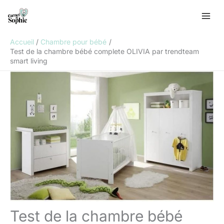
Aller
R
au
e
contenu
c
Accueil
Chambre pour bébé
h
Test de la chambre bébé complete OLIVIA par trendteam
smart living
e
r
c
h
e
r
Test de la chambre bébé