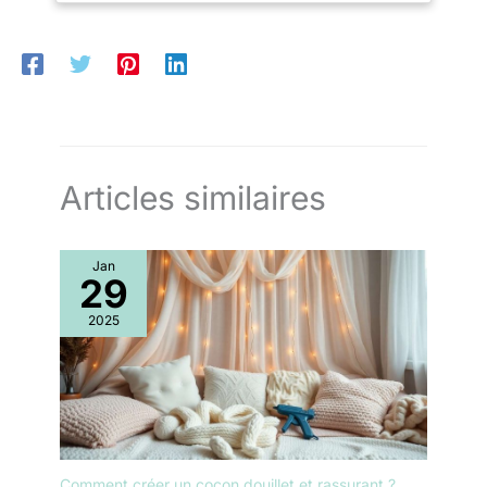
75/38,5 cm ARMOIRE À 3 PORTES : offre un espace de
rangement spacieux grâce à sa penderie et ses 7
compartiments - Dimensions : H 190 x L 130 x P 52 cm
MEUBLES CERTIFIÉS : cet ensemble de meubles 'Gabriella' a
été développé en Allemagne selon les normes de sécurité
actuelles - Portes avec fermeture douce
Articles similaires
Jan
29
2025
Comment créer un cocon douillet et rassurant ?