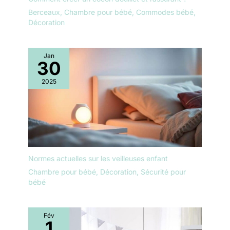
Berceaux
,
Chambre pour bébé
,
Commodes bébé
,
Décoration
Jan
30
2025
Normes actuelles sur les veilleuses enfant
Chambre pour bébé
,
Décoration
,
Sécurité pour
bébé
Fév
1