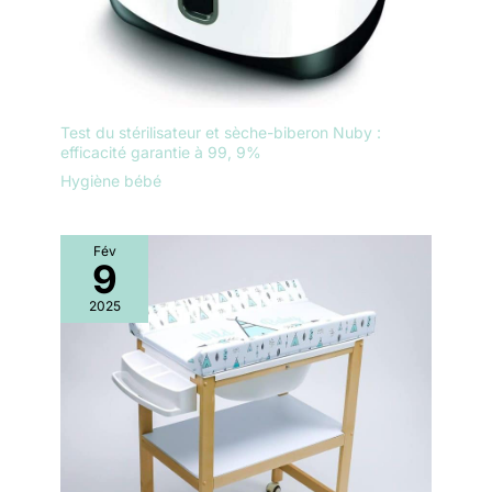
Test du stérilisateur et sèche-biberon Nuby :
efficacité garantie à 99, 9%
Hygiène bébé
Fév
9
2025