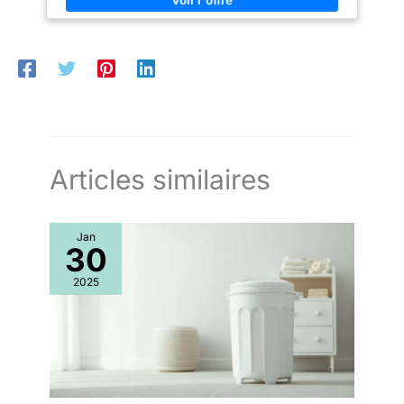
UN CLIN D'ŒIL : Le thermomètre digital intégré permet de
surveiller la température de l'eau en temps réel, assurant un
bain sûr et confortable pour votre petit. PLIABLE ET PRATIQUE :
La baignoire se plie facilement pour un rangement pratique et
un transport facile, idéal pour les petits espaces et les
déplacements. BAIGNOIRE XXL: Grande baignoire adapté de la
naissance à 3 ans. Cadeau de naissance bébé idéal.
Articles similaires
Jan
30
2025