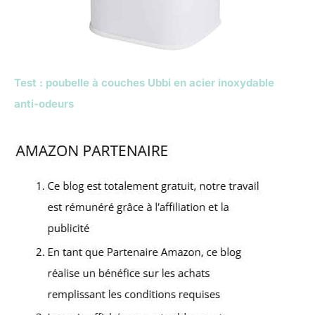
Test : poubelle à couches Ubbi en acier inoxydable
anti-odeurs