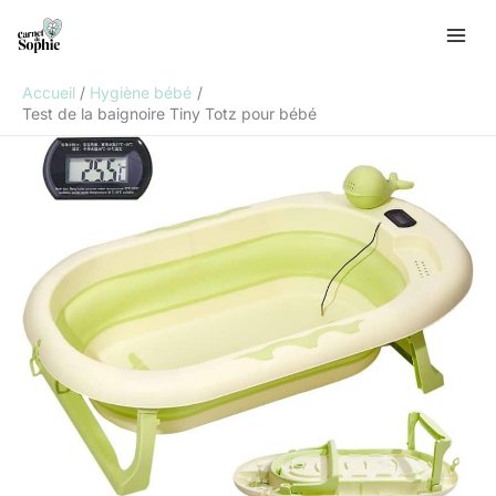
Aller
R
au
e
contenu
c
Accueil
Hygiène bébé
h
Test de la baignoire Tiny Totz pour bébé
e
r
c
h
e
r