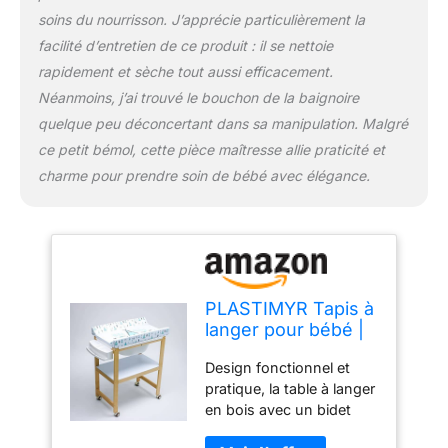
vidange inclus ; facilite la
soins du nourrisson. J’apprécie particulièrement la
vidange de la baignoire,
facilité d’entretien de ce produit : il se nettoie
ce qui rend le bain pour
bébé une expérience
rapidement et sèche tout aussi efficacement.
plus confortable. Ce
Néanmoins, j’ai trouvé le bouchon de la baignoire
détail pratique améliore la
quelque peu déconcertant dans sa manipulation. Malgré
fonctionnalité de la table
ce petit bémol, cette pièce maîtresse allie praticité et
à langer au quotidien
charme pour prendre soin de bébé avec élégance.
PLASTIMYR Tapis à
langer pour bébé |
Bidet en bois
Design fonctionnel et
fonctionnel avec
pratique, la table à langer
roues | Tapis Tipys
en bois avec un bidet
blanc | Étagère en
offre une mobilité avec
PVC et paniers en