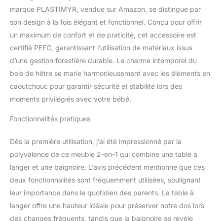
imprimée, ce matelas à
marque PLASTIMYR, vendue sur Amazon, se distingue par
langer comprend un
son design à la fois élégant et fonctionnel. Conçu pour offrir
tapis blanc au design
attrayant. Idéal pour les
un maximum de confort et de praticité, cet accessoire est
bains de bébé, ajoute du
certifié PEFC, garantissant l’utilisation de matériaux issus
confort et une touche
d’une gestion forestière durable. Le charme intemporel du
décorative à l'espace
bois de hêtre se marie harmonieusement avec les éléments en
Table à langer portable
avec rangement efficace
caoutchouc pour garantir sécurité et stabilité lors des
; dispose d'un seau
moments privilégiés avec votre bébé.
rigide et d'une étagère en
bois doublée de PVC.
Fonctionnalités pratiques
Gardez tous les
accessoires de salle de
Dès la première utilisation, j’ai été impressionné par la
bain organisés avec les
polyvalence de ce meuble 2-en-1 qui combine une table à
paniers en plastique
langer et une baignoire. L’avis précédent mentionne que ces
fournis Produit durable ;
fabriqué en Espagne,
deux fonctionnalités sont fréquemment utilisées, soulignant
utilise du bois issu de
leur importance dans le quotidien des parents. La table à
forêts durables avec
langer offre une hauteur idéale pour préserver notre dos lors
certificat PEFC. Mesurant
des changes fréquents, tandis que la baignoire se révèle
80 x 48,5 x 100 cm, il