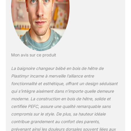
bains de bébé, ajoute du
confort et une touche
décorative à l'espace
Table à langer portable
avec rangement efficace
; dispose d'un seau
rigide et d'une étagère en
bois doublée de PVC.
Gardez tous les
Mon avis sur ce produit
accessoires de salle de
bain organisés avec les
La baignoire changeur bébé en bois de hêtre de
paniers en plastique
Plastimyr incarne à merveille l’alliance entre
fournis Produit durable ;
fabriqué en Espagne,
fonctionnalité et esthétique, offrant un design séduisant
utilise du bois issu de
qui s’intègre aisément dans n’importe quelle demeure
forêts durables avec
moderne. La construction en bois de hêtre, solide et
certificat PEFC. Mesurant
certifiée PEFC, assure une qualité remarquable sans
80 x 48,5 x 100 cm, il
combine responsabilité
compromis sur le style. De plus, sa hauteur idéale
environnementale et
contribue grandement au confort des parents,
design pratique Tuyau de
prévenant ainsi les douleurs dorsales souvent liées aux