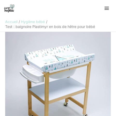
Aller
R
au
e
contenu
c
Accueil
Hygiène bébé
h
Test : baignoire Plastimyr en bois de hêtre pour bébé
e
r
c
h
e
r