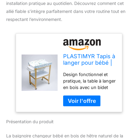
installation pratique au quotidien. Découvrez comment cet
allié fiable s’intègre parfaitement dans votre routine tout en
respectant l’environnement.
PLASTIMYR Tapis à
langer pour bébé |
Bidet en bois
Design fonctionnel et
fonctionnel avec
pratique, la table à langer
roues | Tapis Tipys
en bois avec un bidet
blanc | Étagère en
offre une mobilité avec
PVC et paniers en
ses roues, ce qui permet
plastique |
de le déplacer facilement.
Comprend un tuyau
Idéal pour la maison,
de vidange, Tgw
alliant style et utilité pour
Azu Overbidet
Présentation du produit
les soins des enfants
Tapis en dentelle
La baignoire changeur bébé en bois de hêtre naturel de la