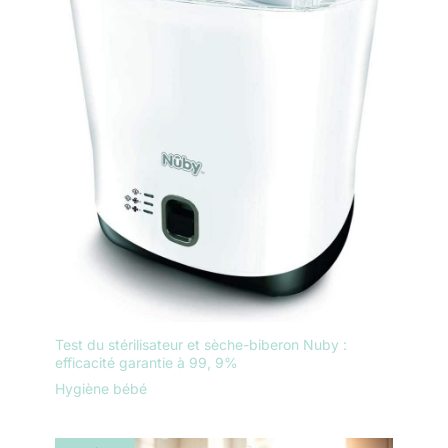
Test du stérilisateur et sèche-biberon Nuby :
efficacité garantie à 99, 9%
Hygiène bébé