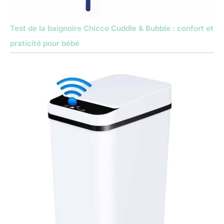
Test de la baignoire Chicco Cuddle & Bubble : confort et
praticité pour bébé