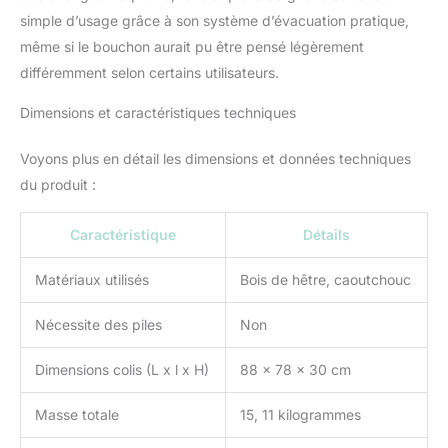
combine responsabilité
simple d’usage grâce à son système d’évacuation pratique,
environnementale et
même si le bouchon aurait pu être pensé légèrement
design pratique Tuyau de
différemment selon certains utilisateurs.
vidange inclus ; facilite la
vidange de la baignoire,
Dimensions et caractéristiques techniques
ce qui rend le bain pour
bébé une expérience
Voyons plus en détail les dimensions et données techniques
plus confortable. Ce
du produit :
détail pratique améliore la
fonctionnalité de la table
à langer au quotidien
Caractéristique
Détails
Matériaux utilisés
Bois de hêtre, caoutchouc
Nécessite des piles
Non
Dimensions colis (L x l x H)
88 x 78 x 30 cm
Masse totale
15, 11 kilogrammes