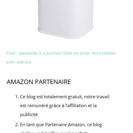
Test : poubelle à couches Ubbi en acier inoxydable
anti-odeurs