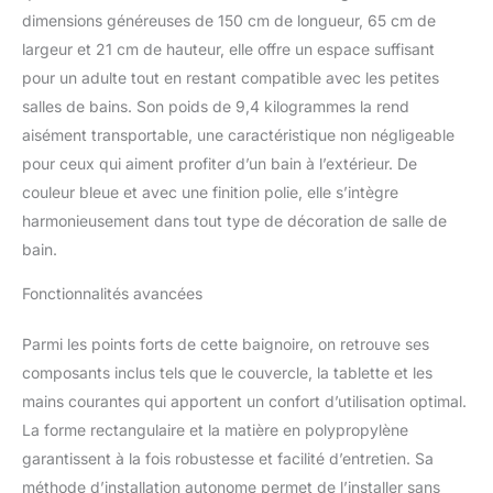
pliable est fabriquée en
dimensions généreuses de 150 cm de longueur, 65 cm de
polypropylène et silicone
largeur et 21 cm de hauteur, elle offre un espace suffisant
de qualité supérieure,
pour un adulte tout en restant compatible avec les petites
robuste et inodore. La
salles de bains. Son poids de 9,4 kilogrammes la rend
baignoire a des bords
lisses et est agréable au
aisément transportable, une caractéristique non négligeable
toucher, de sorte que
pour ceux qui aiment profiter d’un bain à l’extérieur. De
vous aimez l'utiliser. Le
couleur bleue et avec une finition polie, elle s’intègre
pédalier offre un maintien
harmonieusement dans tout type de décoration de salle de
stable pour plus de
sécurité. Baignoire
bain.
d'assise avec couvercle
amovible : si vous
Fonctionnalités avancées
souhaitez profiter d'un
bain de sauna/beauté,
Parmi les points forts de cette baignoire, on retrouve ses
vous pouvez couvrir la
composants inclus tels que le couvercle, la tablette et les
baignoire avec un
mains courantes qui apportent un confort d’utilisation optimal.
couvercle de baignoire.
La forme rectangulaire et la matière en polypropylène
La housse améliore
l'isolation thermique et
garantissent à la fois robustesse et facilité d’entretien. Sa
ralentit l'évaporation de
méthode d’installation autonome permet de l’installer sans