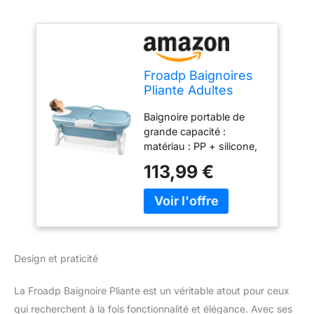
Froadp Baignoires
Pliante Adultes
Mobiles pour Bébés
Baignoire portable de
Bathtubs avec
grande capacité :
Couvercle &
matériau : PP + silicone,
Tablette & Mains
couleur : bleu lac +
Courantes
113,99 €
blanc, dimensions
Baignoire sur pied
disponibles : 118 x 60 x
Baignoire-Douche
53 cm (avec main
Portable Sauna
courante) / 128 x 60 x
pour Salle de Bain
53 cm (avec main
Extérieur
courante invisible) / 148
(118x60x53cm)
Design et praticité
x 60 x 53 cm (avec main
courante invisible).
La Froadp Baignoire Pliante est un véritable atout pour ceux
Bathtubs sûrs et
durables : cette baignoire
qui recherchent à la fois fonctionnalité et élégance. Avec ses