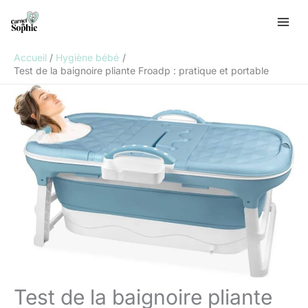
Aller
R
au
e
contenu
c
Accueil
Hygiène bébé
h
Test de la baignoire pliante Froadp : pratique et portable
e
r
c
h
e
r
Test de la baignoire pliante