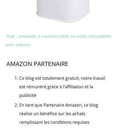
Test : poubelle à couches Ubbi en acier inoxydable
anti-odeurs