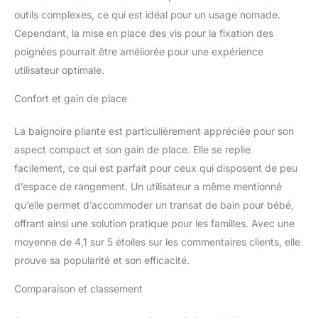
la vapeur d'eau pour
outils complexes, ce qui est idéal pour un usage nomade.
obtenir un meilleur bain
Cependant, la mise en place des vis pour la fixation des
de sauna. Elle peut
également être utilisée
poignées pourrait être améliorée pour une expérience
comme étagère pour les
utilisateur optimale.
aliments ou les appareils
électroniques lorsque le
Confort et gain de place
couvercle est à moitié
fermé, de sorte que vous
La baignoire pliante est particulièrement appréciée pour son
pouvez profiter
aspect compact et son gain de place. Elle se replie
pleinement de votre salle
facilement, ce qui est parfait pour ceux qui disposent de peu
de bain. Baignoire pliante
autoportante : design
d’espace de rangement. Un utilisateur a même mentionné
pliable pour une
qu’elle permet d’accommoder un transat de bain pour bébé,
installation facile.
offrant ainsi une solution pratique pour les familles. Avec une
Lorsqu'elle est
moyenne de 4,1 sur 5 étoiles sur les commentaires clients, elle
complètement ouverte, la
baignoire mesure 60 cm
prouve sa popularité et son efficacité.
de haut et 53 cm de
large et peut accueillir 1
Comparaison et classement
adulte ou 2 enfants. Une
fois pliée, la baignoire