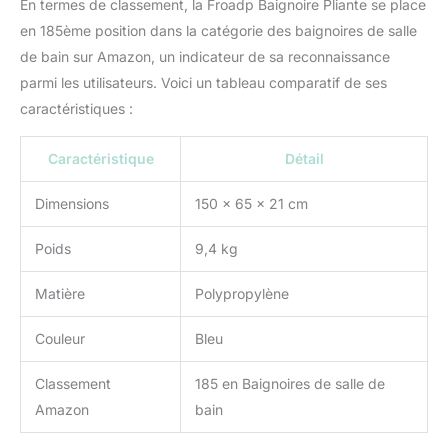
En termes de classement, la Froadp Baignoire Pliante se place
portable mesure environ
en 185ème position dans la catégorie des baignoires de salle
21 cm de haut et se
de bain sur Amazon, un indicateur de sa reconnaissance
range et se transporte
parmi les utilisateurs. Voici un tableau comparatif de ses
facilement sous un
placard ou dans le coffre
caractéristiques :
d'une voiture. Baignoire
de douche polyvalente :
Caractéristique
Détail
peut être utilisée par les
adultes et les enfants.
Dimensions
150 x 65 x 21 cm
Elle peut non seulement
être utilisée dans la salle
Poids
9,4 kg
de bain comme
baignoire, mais aussi
comme bassin pour
Matière
Polypropylène
enfants en plein air en
été ou comme mini-
Couleur
Bleu
sauna en hiver. Convient
pour un large éventail de
Classement
185 en Baignoires de salle de
scénarios, tels que Par
Amazon
bain
exemple : salle de bain,
jardin, camping, etc.