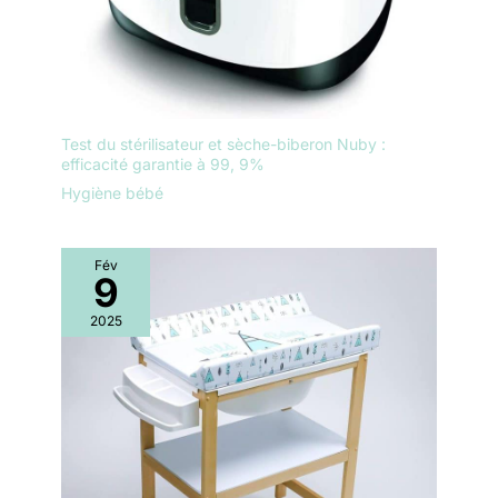
Test du stérilisateur et sèche-biberon Nuby :
efficacité garantie à 99, 9%
Hygiène bébé
Fév
9
2025