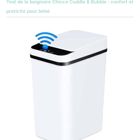
Test de la baignoire Chicco Cuddle & Bubble : confort et
praticité pour bébé