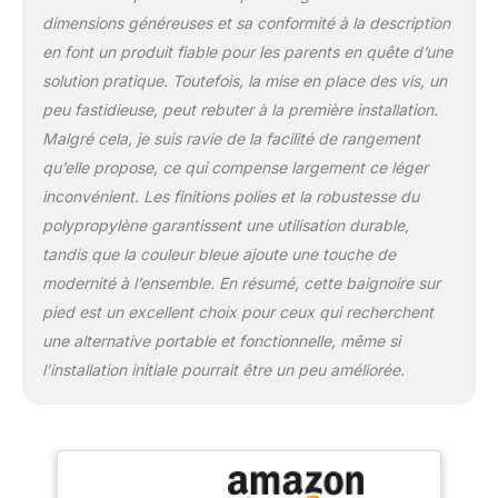
baignoire avec un
dimensions généreuses et sa conformité à la description
couvercle de baignoire.
en font un produit fiable pour les parents en quête d’une
La housse améliore
l'isolation thermique et
solution pratique. Toutefois, la mise en place des vis, un
ralentit l'évaporation de
peu fastidieuse, peut rebuter à la première installation.
la vapeur d'eau pour
Malgré cela, je suis ravie de la facilité de rangement
obtenir un meilleur bain
qu’elle propose, ce qui compense largement ce léger
de sauna. Elle peut
également être utilisée
inconvénient. Les finitions polies et la robustesse du
comme étagère pour les
polypropylène garantissent une utilisation durable,
aliments ou les appareils
tandis que la couleur bleue ajoute une touche de
électroniques lorsque le
modernité à l’ensemble. En résumé, cette baignoire sur
couvercle est à moitié
fermé, de sorte que vous
pied est un excellent choix pour ceux qui recherchent
pouvez profiter
une alternative portable et fonctionnelle, même si
pleinement de votre salle
l’installation initiale pourrait être un peu améliorée.
de bain. Baignoire pliante
autoportante : design
pliable pour une
installation facile.
Lorsqu'elle est