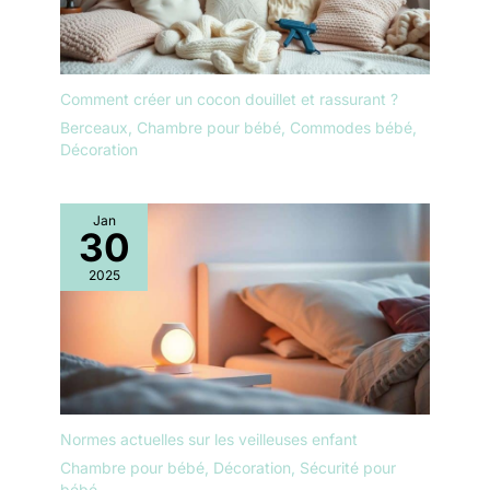
Comment créer un cocon douillet et rassurant ?
Berceaux
,
Chambre pour bébé
,
Commodes bébé
,
Décoration
Jan
30
2025
Normes actuelles sur les veilleuses enfant
Chambre pour bébé
,
Décoration
,
Sécurité pour
bébé