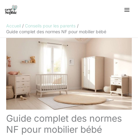
Aller
R
au
e
contenu
c
Accueil
Conseils pour les parents
h
Guide complet des normes NF pour mobilier bébé
e
r
c
h
e
r
Guide complet des normes
NF pour mobilier bébé