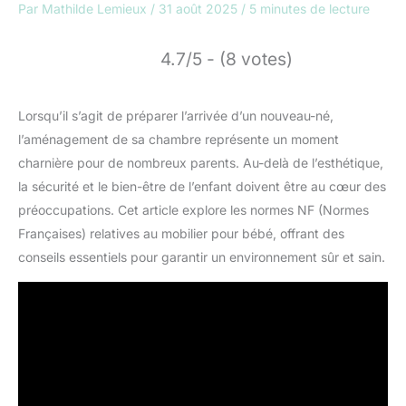
Par
Mathilde Lemieux
/
31 août 2025
/
5 minutes de lecture
4.7/5 - (8 votes)
Lorsqu’il s’agit de préparer l’arrivée d’un nouveau-né,
l’aménagement de sa chambre représente un moment
charnière pour de nombreux parents. Au-delà de l’esthétique,
la sécurité et le bien-être de l’enfant doivent être au cœur des
préoccupations. Cet article explore les normes NF (Normes
Françaises) relatives au mobilier pour bébé, offrant des
conseils essentiels pour garantir un environnement sûr et sain.