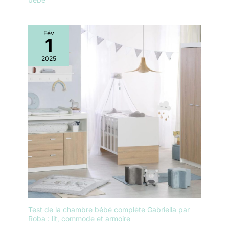
Fév
1
2025
Test de la chambre bébé complète Gabriella par
Roba : lit, commode et armoire