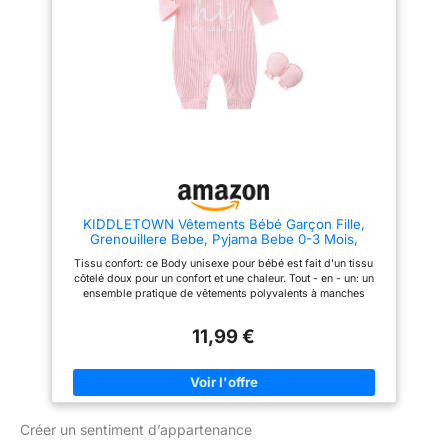
l'automne et l'hiver.
[polyvalence] idéal pour les
voyages de loisirs, les
vêtements de tous les jours, les
fêtes ou les séances photo
spéciales. Idéal aussi pour les
anniversaires, les fêtes de
bébé, les vacances ou comme
tenue de maison. [instructions
d'entretien] lavez vos vêtements
avant la première utilisation.
Laver délicatement à la machine
à l'eau froide avec des
vêtements de couleur similaire.
KIDDLETOWN Vêtements Bébé Garçon Fille,
Si nécessaire, utilisez un agent
Grenouillere Bebe, Pyjama Bebe 0-3 Mois,
de blanchiment sans chlore.
Ensemble De Vetement 3 Pièces, Vêtements
Sèche profondément.
Tissu confort: ce Body unisexe pour bébé est fait d'un tissu
Nouveau-nés, Combinaison Avec Chapeau,
côtelé doux pour un confort et une chaleur. Tout - en - un: un
Barboteuse à Manches Longues
ensemble pratique de vêtements polyvalents à manches
longues avec un chapeau et des gants. Facile à enfiler: le
bouton pression sur le devant facilite le port et le
11,99 €
remplacement de votre petit. Style polyvalent: le design
unisexe le rend adapté aux garçons et aux filles. Convient à
l'âge: ensemble de Body bébé pour les garçons et les filles de
0 à 12 mois. S'il vous plaît vérifier les détails de taille dans la
description avant d'acheter
Créer un sentiment d’appartenance