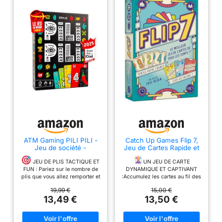
ATM Gaming PILI PILI -
Catch Up Games Flip 7,
Jeu de société -
Jeu de Cartes Rapide et
Vainqueur Grand Prix du
Malin, 3-6 Joueurs dès 8
Jouet 2025 - Jeu de
Ans
JEU DE PLIS TACTIQUE ET
UN JEU DE CARTE
Cartes Tactique et
FUN : Pariez sur le nombre de
DYNAMIQUE ET CAPTIVANT
d’Ambiance - 2 à 8
plis que vous allez remporter et
:Accumulez les cartes au fil des
Joueurs - 20 Min - Idée
tentez de respecter votre pari.
tours pour gagner des points.
19,99 €
15,00 €
Cadeau Original - Format
Un subtil mélange de stratégie,
Mais attention : si vous recevez
13,49 €
13,50 €
Voyage
de bluff et de prise de risque !
un numéro que vous avez déjà,
vous perdez tout ! Saurez-vous
MÉCANIQUE ORIGINALE
DE PARI : À chaque manche,
dire stop à temps ?
DES