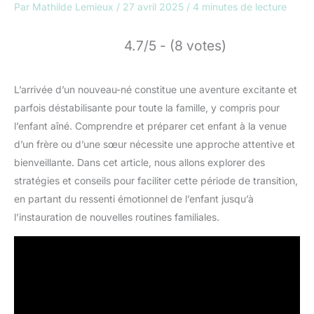
Par
Mathilde Lemieux
/
27 avril 2025
/
4 minutes de lecture
4.7/5 - (8 votes)
L’arrivée d’un nouveau-né constitue une aventure excitante et
parfois déstabilisante pour toute la famille, y compris pour
l’enfant aîné. Comprendre et préparer cet enfant à la venue
d’un frère ou d’une sœur nécessite une approche attentive et
bienveillante. Dans cet article, nous allons explorer des
stratégies et conseils pour faciliter cette période de transition,
en partant du ressenti émotionnel de l’enfant jusqu’à
l’instauration de nouvelles routines familiales.