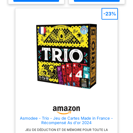
annoncez votre objectif et tentez
RÈGLES TRÈS SIMPLES : À
de l’atteindre. Moins d’erreurs =
votre tour acceptez une nouvelle
moins de pénalités. Suspense
carte ou arrêtez vous. Si vous
-23%
et des retournements de
acceptez une nouvelle carte et
qu'il s'agit d'un numéro que
situation à chaque partie.
vous possédiez déjà, vous
RÈGLES SIMPLES, PARTIES
sautez et marquez 0 points à
RAPIDES : Apprenez à jouer en
quelques minutes et enchaînez
cette manche.
VOTRE
les manches. Idéal pour les
OBJECTIF : Si vous vous arrêtez
soirées entre amis, en famille,
à temps, marquez autant de
en vacances... Compact et
points que le total des valeurs
facile à transporter, ce jeu de
de vos cartes. Cumulez vos
points de manche en manche, il
société se glisse partout !
2
faut 200 points pour gagner la
À 8 JOUEURS, TOUT PUBLIC :
Accessible dès 8 ans, parfait
partie.
UN JEU DE PRISE DE
pour petits et grands groupes.
RISQUES : plus une carte a un
Un jeu de cartes stratégique
numéro élevé, plus il y en a
léger qui plaira aussi bien aux
dans la pioche : le paquet
novices qu’aux amateurs de
compte une carte 1, et douze
cartes 12, pensez-y avant
jeux de pli.
IDÉE CADEAU
d'accepter une nouvelle carte !
ORIGINAL : Un cadeau parfait
Des cartes spéciales viennent
pour les amateurs de jeux de
société, d’ambiance et de
pimenter la partie !
IDÉAL
cartes. Parfait pour un
ENTRE AMIS OU EN FAMILLE :
anniversaire, Noël, ou animer
Flip 7 est un jeu d'ambiance
vos soirées.
rapide qui génère des
Asmodee - Trio - Jeu de Cartes Made in France -
situations amusantes. Les
Récompensé As d'or 2024
règles sont comprises dès le
JEU DE DÉDUCTION ET DE MÉMOIRE POUR TOUTE LA
premier tour, le rendant