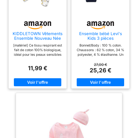
KIDDLETOWN Vêtements
Ensemble bébé Levi's
Ensemble Nouveau Née
Kids 3 pièces
Bébé Garçon Fille, Bébé
[matériel] Ce tissu respirant est
Bonnet/Body : 100 % coton.
Pyjama Garçon recouvre
fait de coton 100% biologique,
Chaussons : 62 % coton, 34 %
les pieds, coton à
idéal pour les peaux sensibles
polyester, 4 % élasthanne. Un
manches longues Body
et ne contient pas de
ensemble mignon et confortable
Combinaison, Tenue de
retardateurs de flamme.
arborant le logo de la marque
27,00 €
Naissance, nouveau-né
11,99 €
[Design] combinaison
Levi's Cet ensemble de 3
25,26 €
vêtements Bébé 0-12
confortable à manches longues
pièces comprend un body en
mois
avec pieds et boutons pression
jersey doux, un bonnet
pratiques pour faciliter le
confortable à revers et une
changement de couches.
paire de chaussons avec des
Chaque pièce est décorée avec
chevilles à revers ajustées Les
des imprimés et des broderies
coffrets-cadeaux Levi's sont
exquises, disponibles dans une
parfaits pour la prochaine
variété de couleurs et de motifs
génération d'innovateurs
fascinants. [caractéristiques]
conçu avec un col protecteur
pour protéger la peau sensible.
Idéal pour toutes les saisons, il
est idéal pour les vêtements
indépendants de printemps et
d'été et rembourré pour