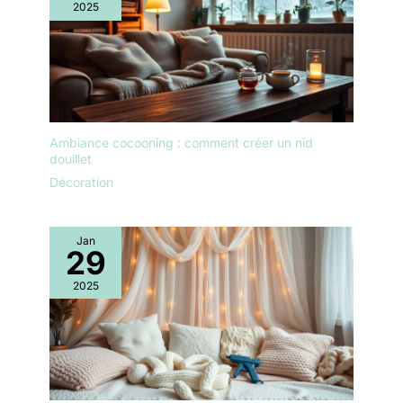
2025
Ambiance cocooning : comment créer un nid
douillet
Décoration
Jan
29
2025