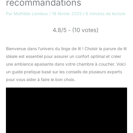
recommandations
Par
Mathilde Lemieux
/
18 février 2025
/
6 minutes de lecture
4.8/5 - (10 votes)
Bienvenue dans l’univers du linge de lit ! Choisir la parure de lit
idéale est essentiel pour assurer un confort optimal et créer
une ambiance apaisante dans votre chambre à coucher. Voici
un guide pratique basé sur les conseils de plusieurs experts
pour vous aider à faire le bon choix.