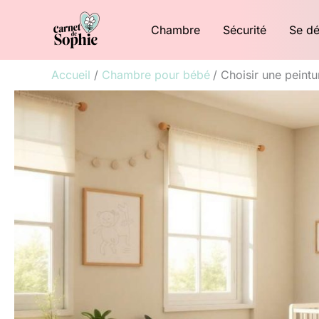
Aller
Chambre
Sécurité
Se dé
au
contenu
Accueil
Chambre pour bébé
Choisir une peint