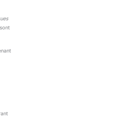
ques
 sont
enant
rant