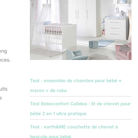
long
nces.
Test : ensemble de chambre pour bébé «
uits
maren » de roba
e
Test Bebeconfort Calidoo : lit de chevet pour
bébé 2 en 1 ultra pratique
Test : earth&ME couchette de chevet à
bascule pour bébé