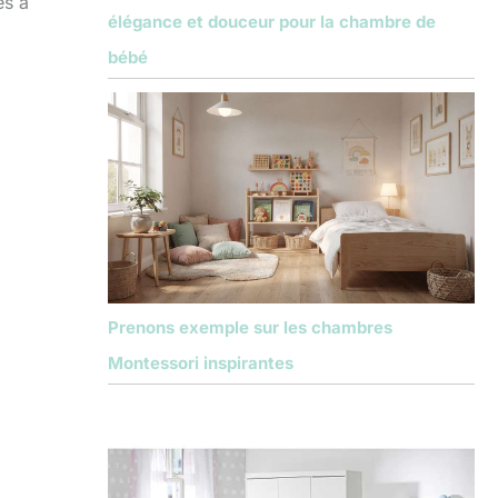
es à
élégance et douceur pour la chambre de
bébé
Prenons exemple sur les chambres
Montessori inspirantes