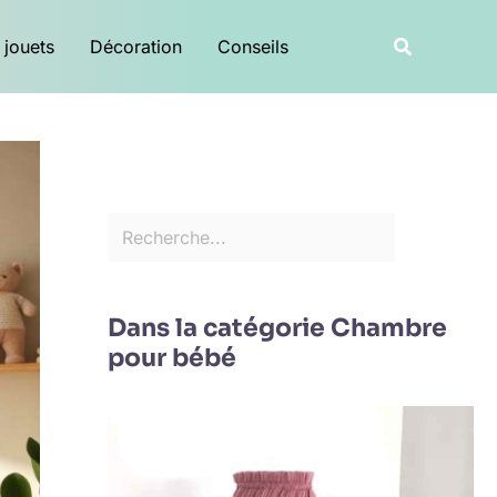
R
Recherche
 jouets
Décoration
Conseils
e
c
h
e
r
c
h
e
Dans la catégorie Chambre
r
pour bébé