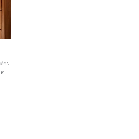
uées
us