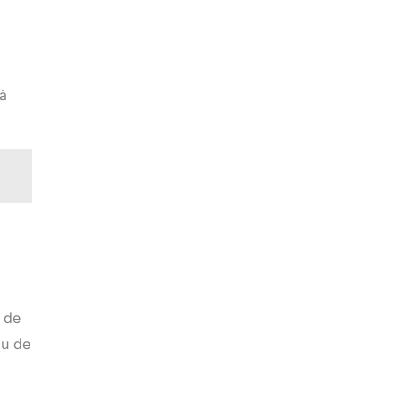
a
 à
n de
au de