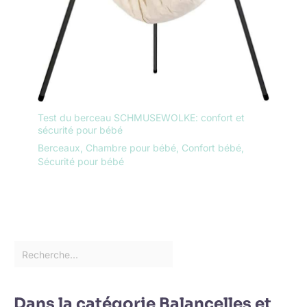
Test du berceau SCHMUSEWOLKE: confort et
sécurité pour bébé
Berceaux
,
Chambre pour bébé
,
Confort bébé
,
Sécurité pour bébé
Dans la catégorie Balancelles et