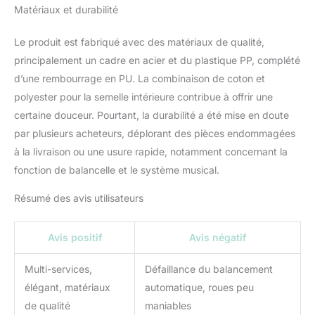
BALANCELLE: la chaise
Matériaux et durabilité
dispose de 3 vitesses de
balancement. La
Le produit est fabriqué avec des matériaux de qualité,
détection automatique
principalement un cadre en acier et du plastique PP, complété
de mouvement et le
fonctionnement
d’une rembourrage en PU. La combinaison de coton et
silencieux pendant le
polyester pour la semelle intérieure contribue à offrir une
balancement affecteront
certaine douceur. Pourtant, la durabilité a été mise en doute
certainement la qualité
par plusieurs acheteurs, déplorant des pièces endommagées
du sommeil de chaque
bébé. La balancelle
à la livraison ou une usure rapide, notamment concernant la
dispose de 8 berceuses
fonction de balancelle et le système musical.
préchargées et d'une
minuterie qui peut être
Résumé des avis utilisateurs
réglée en 3 variantes de
15, 30 ou 45 minutes. Le
Avis positif
Avis négatif
contrôle se fait à l'aide
d'un panneau intuitif. La
longueur du câble
Multi-services,
Défaillance du balancement
d'alimentation est de 2m
élégant, matériaux
automatique, roues peu
SOLUTIONS PRATIQUES:
de qualité
maniables
la chaise enfant est