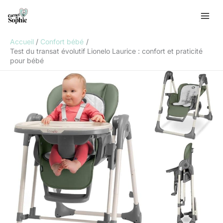
Aller
R
au
e
contenu
c
Accueil
Confort bébé
h
Test du transat évolutif Lionelo Laurice : confort et praticité
pour bébé
e
r
c
h
e
r