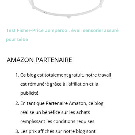
Test Fisher-Price Jumperoo : éveil sensoriel assuré
pour bébé