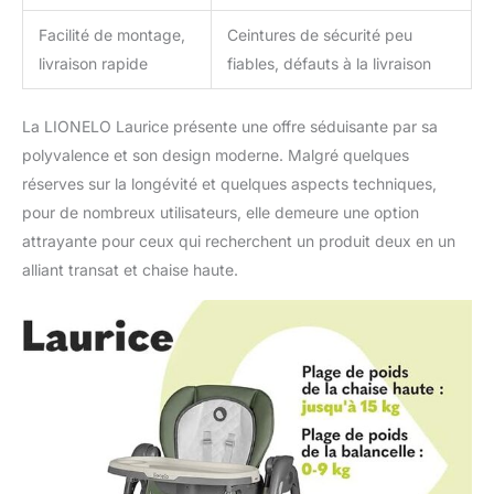
équipée d'un double
Facilité de montage,
Ceintures de sécurité peu
plateau réglable sur 2
livraison rapide
fiables, défauts à la livraison
niveaux, lavable au lave-
vaisselle. Si nécessaire, le
plateau peut être retiré et
La LIONELO Laurice présente une offre séduisante par sa
accroché à un cintre à
polyvalence et son design moderne. Malgré quelques
l'arrière de la chaise. En
cas de saleté, le
réserves sur la longévité et quelques aspects techniques,
rembourrage peut être
pour de nombreux utilisateurs, elle demeure une option
nettoyé avec un chiffon
attrayante pour ceux qui recherchent un produit deux en un
et l'insert peut être lavé à
alliant transat et chaise haute.
la main à 30°C. La chaise
se plie à une taille
compacte de 61 x 26 x
91-115 cm