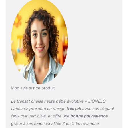
15 kg. Le modèle Laurice
permet non seulement
une alimentation
confortable du tout-petit,
un apprentissage
autonome de
l'alimentation ou une
relaxation, mais
également des options
pour le jeu de l'enfant
CONFORT ET
COMMODITÉ: la chaise
haute a une assise large
et bien profilée avec un
réglage en hauteur en 5
Mon avis sur ce produit
étapes et la possibilité de
régler le repose-pieds
Le transat chaise haute bébé évolutive « LIONELO
sur 3 niveaux. Le dossier
Laurice » présente un design
très joli
avec son élégant
avec réglage en 3 étapes
faux cuir vert olive, et offre une
bonne polyvalence
et les parties latérales du
grâce à ses fonctionnalités 2 en 1. En revanche,
rembourrage protégeront