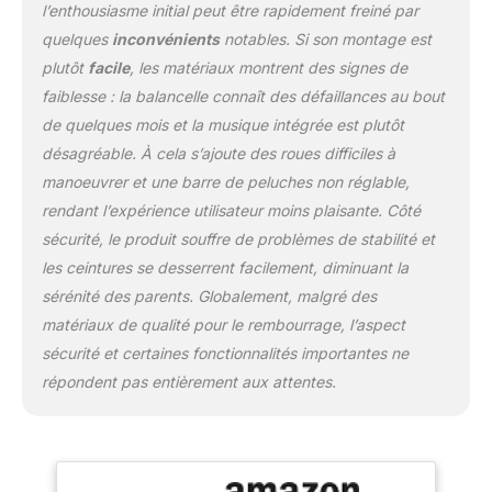
le dos du tout-petit.
l’enthousiasme initial peut être rapidement freiné par
L'insert de réduction
quelques
inconvénients
notables. Si son montage est
inclus dans l'ensemble
plutôt
facile
, les matériaux montrent des signes de
sera très utile lors de
faiblesse : la balancelle connaît des défaillances au bout
l'utilisation de l'option du
balancement SÉCURITÉ
de quelques mois et la musique intégrée est plutôt
DES ENFANTS: les
désagréable. À cela s’ajoute des roues difficiles à
ceintures de sécurité à 5
manoeuvrer et une barre de peluches non réglable,
points protégeront le
rendant l’expérience utilisateur moins plaisante. Côté
bébé contre les
inclinaisons et les chutes
sécurité, le produit souffre de problèmes de stabilité et
soudaines. L'utilisation
les ceintures se desserrent facilement, diminuant la
de roues facilite le
sérénité des parents. Globalement, malgré des
déplacement et le
matériaux de qualité pour le rembourrage, l’aspect
fonctionnement de la
chaise d'enfant pliable
sécurité et certaines fonctionnalités importantes ne
OPTION DE
répondent pas entièrement aux attentes.
BALANCELLE: la chaise
dispose de 3 vitesses de
balancement. La
détection automatique
de mouvement et le