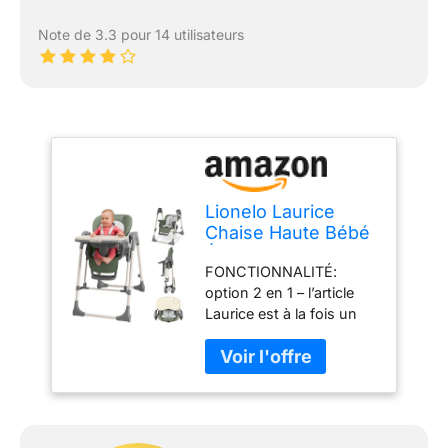
Note de 3.3 pour 14 utilisateurs
Lionelo Laurice
Chaise Haute Bébé
Évolutive 2 en 1
FONCTIONNALITÉ:
avec Balancelle
option 2 en 1 – l’article
Laurice est à la fois un
transat bebe et une
chaise haute à bascule
(poids max. 9 kg). La
chaise conviendra aux
enfants de 6 à 36 mois
ou jusqu'à un poids de