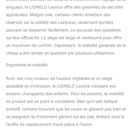
sur 3 niveaux. Le dossier
longueur, la LIONELO Laurice offre des garanties de sécurité
avec réglage en 3 étapes
appréciées. Malgré cela, certains clients émettent des
et les parties latérales du
rembourrage protégeront
réserves sur la solidité des ceintures, observant qu’elles
le dos du tout-petit.
peuvent se desserrer facilement, ce qui pose des questions
L'insert de réduction
sur leur efficacité. Le siège est large et rembourré pour offrir
inclus dans l'ensemble
un maximum de confort. Cependant, la stabilité générale de la
sera très utile lors de
l'utilisation de l'option du
chaise a été remise en question par plusieurs utilisateurs.
balancement SÉCURITÉ
Ergonomie et mobilité
DES ENFANTS: les
ceintures de sécurité à 5
points protégeront le
Avec ses cinq niveaux de hauteur réglables et un siège
bébé contre les
ajustable en inclinaison, la LIONELO Laurice s’adapte aux
inclinaisons et les chutes
besoins changeants des enfants. Pour les parents, la mobilité
soudaines. L'utilisation
du produit est un point à considérer. Bien qu’il soit indiqué
de roues facilite le
déplacement et le
portatif, certains trouvent que les roues ne glissent pas bien et
fonctionnement de la
se plaignent du frottement gênant sur les sols, limitant ainsi la
chaise d'enfant pliable
facilité de déplacement d’une pièce à l’autre.
OPTION DE