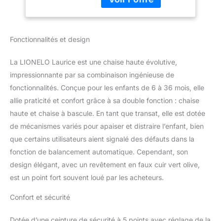
(poids max. 9 kg). La
chaise conviendra aux
enfants de 6 à 36 mois
Fonctionnalités et design
ou jusqu'à un poids de
15 kg. Le modèle Laurice
permet non seulement
La LIONELO Laurice est une chaise haute évolutive,
une alimentation
impressionnante par sa combinaison ingénieuse de
confortable du tout-petit,
fonctionnalités. Conçue pour les enfants de 6 à 36 mois, elle
un apprentissage
allie praticité et confort grâce à sa double fonction : chaise
autonome de
l'alimentation ou une
haute et chaise à bascule. En tant que transat, elle est dotée
relaxation, mais
de mécanismes variés pour apaiser et distraire l’enfant, bien
également des options
que certains utilisateurs aient signalé des défauts dans la
pour le jeu de l'enfant
fonction de balancement automatique. Cependant, son
CONFORT ET
COMMODITÉ: la chaise
design élégant, avec un revêtement en faux cuir vert olive,
haute a une assise large
est un point fort souvent loué par les acheteurs.
et bien profilée avec un
réglage en hauteur en 5
Confort et sécurité
étapes et la possibilité de
régler le repose-pieds
Dotée d’une ceinture de sécurité à 5 points avec réglage de la