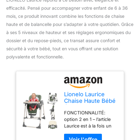
efficacité. Pensé pour accompagner votre enfant de 6 à 36
mois, ce produit innovant combine les fonctions de chaise
haute et de balancelle pour s’adapter à votre quotidien. Grâce
à ses 5 niveaux de hauteur et ses réglages ergonomiques du
dossier et du repose-pieds, ce transat assure confort et
sécurité à votre bébé, tout en vous offrant une solution
polyvalente et fonctionnelle.
Lionelo Laurice
Chaise Haute Bébé
Évolutive 2 en 1
FONCTIONNALITÉ:
avec Balancelle
option 2 en 1 – l’article
Laurice est à la fois un
transat bebe et une
chaise haute à bascule