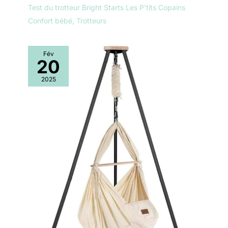
Test du trotteur Bright Starts Les P’tits Copains
Confort bébé
,
Trotteurs
Fév
20
2025