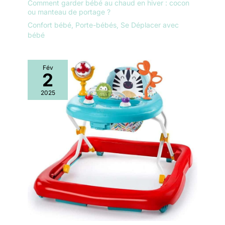
Comment garder bébé au chaud en hiver : cocon
se plie à une taille
ou manteau de portage ?
compacte de 61 x 26 x
Confort bébé
,
Porte-bébés
,
Se Déplacer avec
91-115 cm
bébé
Fév
2
2025