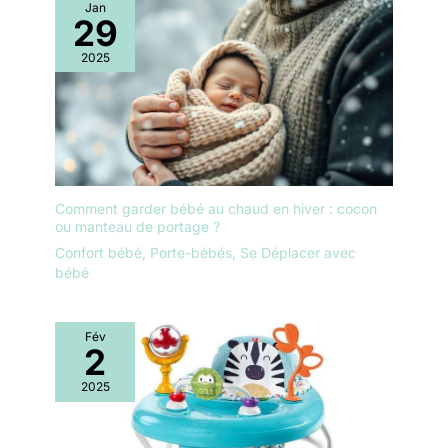
Jan
29
2025
Comment garder bébé au chaud en hiver : cocon
ou manteau de portage ?
Confort bébé
,
Porte-bébés
,
Se Déplacer avec
bébé
Fév
2
2025