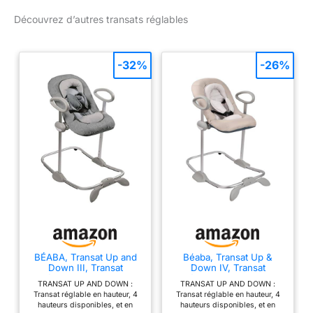
Down est le premier à
Confortable, Gris
Découvrez d’autres transats réglables
disposer d'une position
Rock
haute pour que bébé
découvre pleinement le
monde qui l'entoure
-32%
-26%
QUATRE POSITIONS :
Quatre positions de
hauteur, réglage de la
hauteur par simples
pressions REDUCTEUR
DE NAISSANCE :
Véritable réducteur de
naissance : ergonomique
et très confortable pour
le nouveau-né cale tête
intégré pour permettre
un maintien optimal
utilisable de 0 à 3 mois
BÉABA, Transat Up and
Béaba, Transat Up &
Down III, Transat
Down IV, Transat
HARNAIS : Harnais
Réglable en Hauteur,
Réglable en Hauteur,
sécurité 5 points
TRANSAT UP AND DOWN :
TRANSAT UP AND DOWN :
Unisexe pour Bébé et
Unisexe pour Bébé et
Transat réglable en hauteur, 4
Transat réglable en hauteur, 4
ajustables et structure
Enfants, 3 Positions
Enfants, 3 Positions
hauteurs disponibles, et en
hauteurs disponibles, et en
d'Inclinaison, Harnais
d'Inclinaison, Harnais