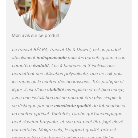
Véritable réducteur de
naissance : ergonomique
et très confortable pour
le nouveau-né cale tête
intégré pour permettre
un maintien optimal
Mon avis sur ce produit
utilisable de 0 à 3 mois
HARNAIS : Harnais
Le transat BÉABA, transat Up & Down I, est un produit
sécurité 5 points
absolument
indispensable
pour les parents grâce à son
ajustables et structure
caractère
évolutif
. Les 4 hauteurs et 3 inclinaisons
stable grâce à ses zones
permettent une utilisation polyvalente, que ce soit pour
avec anti dérapant
TRANSPORT : Poignées
les repas ou le confort des nourrissons. Très pratique et
de transport : pour
léger, il est d’une
stabilité
exemplaire et est bien conçu,
faciliter le déplacement
avec une installation qui ne pourrait être plus simple. Il
du transat ULTRA
se distingue par une
excellente qualité
de fabrication et
CONFORTABLE :
microbilles, rembourrage
un confort optimal. Toutefois, l’arche qui l’accompagne
latéral, housse/cale tête
peut s’avérer bruyante, et son prix peut être jugé élevé
amovible, possibilité
par certains. Malgré cela, le rapport qualité-prix est
d'utiliser le transat en
remarquable et le transat séduira par ses multiples