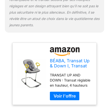
version classique
UTILISATION : De la
réglages et son design attrayant bien qu’il ne soit pas le
naissance (grâce au
plus
sécuritaire
ni le plus silencieux. En définitive, il se
réducteur de naissance)
révèle être un atout de choix dans la vie quotidienne des
à 6 mois (maximum 9 kg)
jeunes parents.
ACCESSOIRE : Arche de
jeux vendue séparément
NORME : Conforme à la
norme Européenne
EN12790 sur les transats
pour bébés
BÉABA, Transat Up
& Down I, Transat
Réglable par Simple
TRANSAT UP AND
Pression, 4
DOWN : Transat réglable
Hauteurs, 3
en hauteur, 4 hauteurs
Inclinaisons,
disponibles, et en
Unisexe pour Bébé
inclinaison, 3 inclinaisons
et Enfants,
possibles. Moderne et
Réducteur de
pratique, le transat Up &
Naissance, Ultra