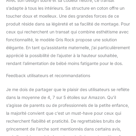
Avec son design sobre et sa couleur neutre, ce transat
naissance (grâce au
s’adapte à tous les intérieurs. Sa structure en coton offre un
réducteur de naissance)
à 6 mois (maximum 9 kg)
toucher doux et moelleux. Une des grandes forces de ce
ACCESSOIRE : Arche de
produit réside dans sa légèreté et sa facilité de montage. Pour
jeux vendue séparément
ceux qui recherchent un transat qui combine esthétisme avec
NORME : Conforme à la
fonctionnalité, le modèle Gris Rock propose une solution
norme Européenne
EN12790 sur les transats
élégante. En tant qu’assistante maternelle, j’ai particulièrement
pour bébés
apprécié la possibilité de l’ajuster à la hauteur souhaitée,
rendant l’alimentation de bébé moins fatigante pour le dos.
Feedback utilisateurs et recommandations
Je me dois de partager que le plaisir des utilisateurs se reflète
dans la moyenne de 4, 7 sur 5 étoiles sur Amazon. Qu’il
s’agisse de parents ou de professionnels de la petite enfance,
la majorité convient que c’est un must-have pour ceux qui
recherchent fiabilité et praticité. De regrettables bruits de
grincement de l’arche sont mentionnés dans certains avis,