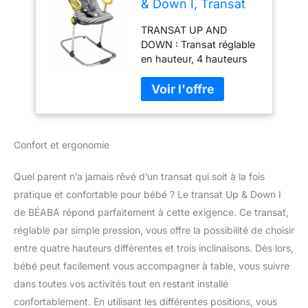
& Down I, Transat
Réglable par Simple
TRANSAT UP AND
Pression, 4
DOWN : Transat réglable
Hauteurs, 3
en hauteur, 4 hauteurs
Inclinaisons,
disponibles, et en
Unisexe pour Bébé
inclinaison, 3 inclinaisons
et Enfants,
possibles. Moderne et
Réducteur de
pratique, le transat Up &
Naissance, Ultra
Down est le premier à
Confortable, Gris
Confort et ergonomie
disposer d'une position
Rock
haute pour que bébé
découvre pleinement le
Quel parent n’a jamais rêvé d’un transat qui soit à la fois
monde qui l'entoure
pratique et confortable pour bébé ? Le transat Up & Down I
QUATRE POSITIONS :
de BÉABA répond parfaitement à cette exigence. Ce transat,
Quatre positions de
réglable par simple pression, vous offre la possibilité de choisir
hauteur, réglage de la
hauteur par simples
entre quatre hauteurs différentes et trois inclinaisons. Dès lors,
pressions REDUCTEUR
bébé peut facilement vous accompagner à table, vous suivre
DE NAISSANCE :
dans toutes vos activités tout en restant installé
Véritable réducteur de
confortablement. En utilisant les différentes positions, vous
naissance : ergonomique