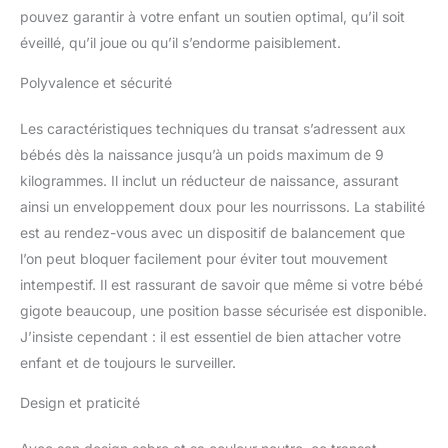
et très confortable pour
pouvez garantir à votre enfant un soutien optimal, qu’il soit
le nouveau-né cale tête
éveillé, qu’il joue ou qu’il s’endorme paisiblement.
intégré pour permettre
un maintien optimal
Polyvalence et sécurité
utilisable de 0 à 3 mois
HARNAIS : Harnais
Les caractéristiques techniques du transat s’adressent aux
sécurité 5 points
bébés dès la naissance jusqu’à un poids maximum de 9
ajustables et structure
kilogrammes. Il inclut un réducteur de naissance, assurant
stable grâce à ses zones
avec anti dérapant
ainsi un enveloppement doux pour les nourrissons. La stabilité
TRANSPORT : Poignées
est au rendez-vous avec un dispositif de balancement que
de transport : pour
l’on peut bloquer facilement pour éviter tout mouvement
faciliter le déplacement
intempestif. Il est rassurant de savoir que même si votre bébé
du transat ULTRA
CONFORTABLE :
gigote beaucoup, une position basse sécurisée est disponible.
microbilles, rembourrage
J’insiste cependant : il est essentiel de bien attacher votre
latéral, housse/cale tête
enfant et de toujours le surveiller.
amovible, possibilité
d'utiliser le transat en
Design et praticité
version classique
UTILISATION : De la