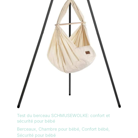
Test du berceau SCHMUSEWOLKE: confort et
sécurité pour bébé
Berceaux
,
Chambre pour bébé
,
Confort bébé
,
Sécurité pour bébé