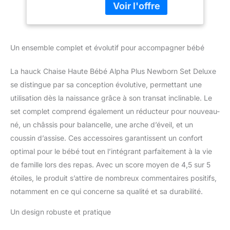
châssis pour utlisation
au sol, avec coussin
chaise haute bebe 2
pièces confortable
Un ensemble complet et évolutif pour accompagner bébé
Confort et éveil : Le siège
haut bebe Deluxe installe
bébé lors des repas ou
La hauck Chaise Haute Bébé Alpha Plus Newborn Set Deluxe
jeux. L’arche eveil bebe
se distingue par sa conception évolutive, permettant une
stimule sa motricité et
utilisation dès la naissance grâce à son transat inclinable. Le
son éveil dès les
set complet comprend également un réducteur pour nouveau-
premiers mois Évolutive
dès la naissance :
né, un châssis pour balancelle, une arche d’éveil, et un
Utilisable d’abord avec le
coussin d’assise. Ces accessoires garantissent un confort
siège bébé, puis comme
optimal pour le bébé tout en l’intégrant parfaitement à la vie
chaise bebe ajustable.
de famille lors des repas. Avec un score moyen de 4,5 sur 5
Accompagne l’enfant
jusqu’à 90 kg Réglages
étoiles, le produit s’attire de nombreux commentaires positifs,
multiples : Siège et
notamment en ce qui concerne sa qualité et sa durabilité.
repose-pieds ajustables
avec coussin moelleux.
Un design robuste et pratique
La chaise haute bois