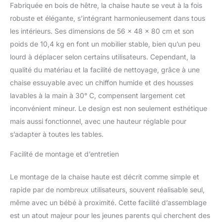
s’adapte à la croissance
Fabriquée en bois de hêtre, la chaise haute se veut à la fois
et reste toujours
robuste et élégante, s’intégrant harmonieusement dans tous
confortable Durable et
les intérieurs. Ses dimensions de 56 x 48 x 80 cm et son
écologique : Chaise
haute evolutive en bois
poids de 10,4 kg en font un mobilier stable, bien qu’un peu
de hêtre issu de forêts
lourd à déplacer selon certains utilisateurs. Cependant, la
certifiées FSC, robuste,
qualité du matériau et la facilité de nettoyage, grâce à une
intemporelle et
chaise essuyable avec un chiffon humide et des housses
respectueuse de
l’environnement
lavables à la main à 30° C, compensent largement cet
inconvénient mineur. Le design est non seulement esthétique
mais aussi fonctionnel, avec une hauteur réglable pour
s’adapter à toutes les tables.
Facilité de montage et d’entretien
Le montage de la chaise haute est décrit comme simple et
rapide par de nombreux utilisateurs, souvent réalisable seul,
même avec un bébé à proximité. Cette facilité d’assemblage
est un atout majeur pour les jeunes parents qui cherchent des