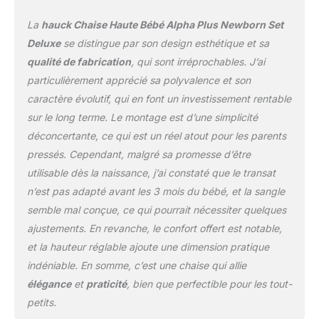
La chaise haute bois
s’adapte à la croissance
La
hauck Chaise Haute Bébé Alpha Plus Newborn Set
et reste toujours
Deluxe
se distingue par son design esthétique et sa
confortable Durable et
qualité de fabrication
, qui sont irréprochables. J’ai
écologique : Chaise
particulièrement apprécié sa polyvalence et son
haute evolutive en bois
de hêtre issu de forêts
caractère évolutif, qui en font un investissement rentable
certifiées FSC, robuste,
sur le long terme. Le montage est d’une simplicité
intemporelle et
déconcertante, ce qui est un réel atout pour les parents
respectueuse de
pressés. Cependant, malgré sa promesse d’être
l’environnement
utilisable dès la naissance, j’ai constaté que le transat
n’est pas adapté avant les 3 mois du bébé, et la sangle
semble mal conçue, ce qui pourrait nécessiter quelques
ajustements. En revanche, le confort offert est notable,
et la hauteur réglable ajoute une dimension pratique
indéniable. En somme, c’est une chaise qui allie
élégance
et
praticité
, bien que perfectible pour les tout-
petits.