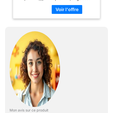
Alpha Deluxe inclus
châssis pour utlisation
au sol, avec coussin
chaise haute bebe 2
pièces confortable
Confort et éveil : Le siège
haut bebe Deluxe installe
bébé lors des repas ou
jeux. L’arche eveil bebe
stimule sa motricité et
son éveil dès les
premiers mois Évolutive
dès la naissance :
Utilisable d’abord avec le
siège bébé, puis comme
chaise bebe ajustable.
Accompagne l’enfant
jusqu’à 90 kg Réglages
multiples : Siège et
repose-pieds ajustables
avec coussin moelleux.
Mon avis sur ce produit