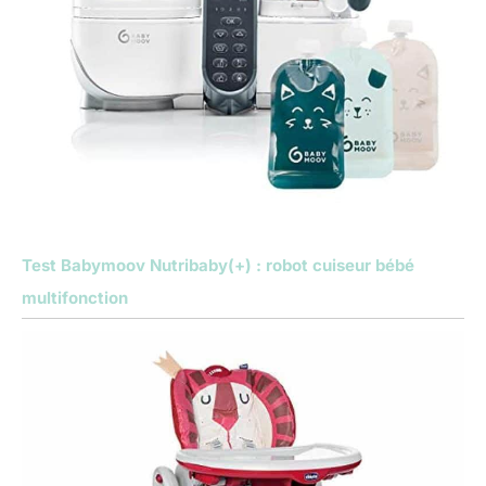
Test Babymoov Nutribaby(+) : robot cuiseur bébé
multifonction