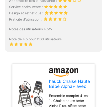
Adaptabilité dès la naissance :
Service après-vente :
Design et esthétique :
Praticité d’utilisation :
Notes des utilisateurs 4.5/5
Note de 4.5 pour 1163 utilisateurs
hauck Chaise Haute
Bébé Alpha+ avec
Siège Nouveau-né
Ensemble complet 4-en-
Deluxe - Charcoal
1 : Chaise haute bebe
Grey
Alpha Plus, siège bébé