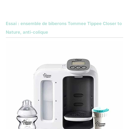
Essai : ensemble de biberons Tommee Tippee Closer to
Nature, anti-colique