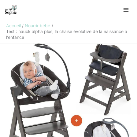
Aller
R
au
e
contenu
c
Accueil
Nourrir bébé
h
Test : hauck alpha plus, la chaise évolutive de la naissance à
l’enfance
e
r
c
h
e
r