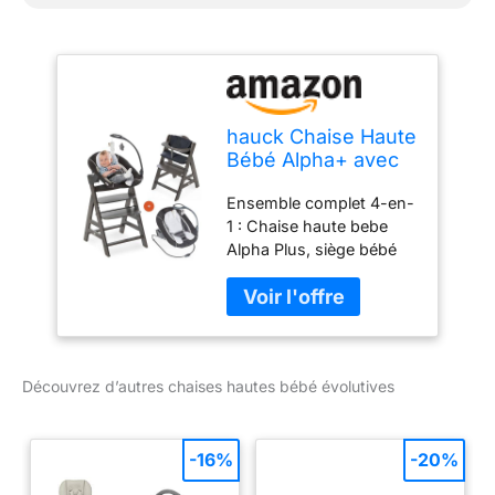
hauck Chaise Haute
Bébé Alpha+ avec
Siège Nouveau-né
Ensemble complet 4-en-
Deluxe - Charcoal
1 : Chaise haute bebe
Grey
Alpha Plus, siège bébé
Alpha Deluxe inclus
châssis pour utlisation
au sol, avec coussin
chaise haute bebe 2
pièces confortable
Découvrez d’autres chaises hautes bébé évolutives
Confort et éveil : Le siège
haut bebe Deluxe installe
bébé lors des repas ou
jeux. L’arche eveil bebe
-16%
-20%
stimule sa motricité et