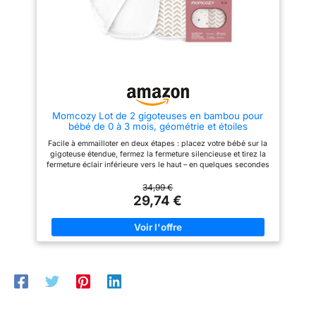
bébé confortablement sur la
progressivement l'emmaillotage
couverture dépliée, fixez la
restrictif par un mouvement
fermeture auto-agrippante
naturel pour soutenir le
silencieuse, puis fermez le zip
développement du nourrisson.
inférieur pour obtenir en
Fabriquée en 100% Coton Doux
quelques secondes un
: Sans BPA/BPS/Phtalates. La
ajustement doux et enveloppant.
gigoteuse Pewingo est douce
Ce sac d’emmaillotage facilite
pour les peaux délicates,
aussi le change pour les
lavable en machine et résistante
nouveaux parents. 【Aide à
– s’adoucit à chaque lavage.
Momcozy Lot de 2 gigoteuses en bambou pour
réduire le réflexe de Moro et à
bébé de 0 à 3 mois, géométrie et étoiles
favoriser le repos】Cette
couverture emmaillotage bebe
Facile à emmailloter en deux étapes : placez votre bébé sur la
une pièce est conçue en maille
gigoteuse étendue, fermez la fermeture silencieuse et tirez la
extensible qui accompagne les
fermeture éclair inférieure vers le haut – en quelques secondes
mouvements de bébé tout en
une housse douillette et protégée. Le sac d'emmaillotage
maintenant un enveloppement
Momcozy facilite le changement des couches pour les
34,99 €
stable, pour aider à réduire le
nouveaux parents. Fermeture éclair silencieuse et fermeture
29,74 €
réflexe de Moro et offrir un
éclair pratique : les fermetures silencieuses et sans rayures
sommeil plus calme. 【Confort
permettent des ajustements sûrs sans réveiller votre bébé.
ajustable et coupe adaptée aux
Combiné avec la fermeture éclair sur l'extrémité inférieure, le
hanches】Avec son col en V
changement de couche devient un jeu d'enfant – sans dérouler
réglable et sa large zone de
complètement. Réduit les réflexes effrayants et favorise un
fixation, le sac de couchage
sommeil réparateur : notre gigoteuse monobloc en viscose de
Momcozy offre un ajustement
bambou extensible enveloppe doucement votre bébé et réduit
sûr, confortable et respirant. Sa
le réflexe moro grâce à un ajustement sûr et antidérapant – la
poche inférieure extra-large
base pour des phases de sommeil paisibles et ininterrompues.
laisse les jambes de bébé
Encolure en V sécurisée avec réglable : les larges bandes à
bouger naturellement et
col en V assurent un maintien antidérapant, tandis que la zone