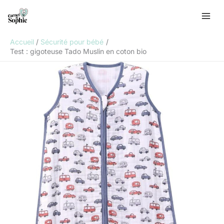
Aller
R
au
e
contenu
c
Accueil
Sécurité pour bébé
h
Test : gigoteuse Tado Muslin en coton bio
e
r
c
h
e
r