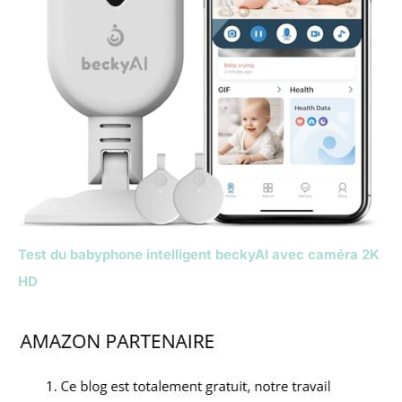
Test du babyphone intelligent beckyAI avec caméra 2K
HD