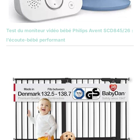
Test du moniteur vidéo bébé Philips Avent SCD845/26 :
l’écoute-bébé performant