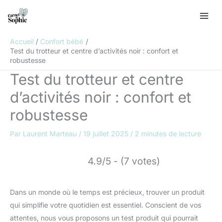
Aller
R
au
e
contenu
c
Accueil
Confort bébé
h
Test du trotteur et centre d’activités noir : confort et
robustesse
e
Test du trotteur et centre
r
c
d’activités noir : confort et
h
robustesse
e
r
Par
Laurent Marteau
/
19 juillet 2025
/
2 minutes de lecture
4.9/5 - (7 votes)
Dans un monde où le temps est précieux, trouver un produit
qui simplifie votre quotidien est essentiel. Conscient de vos
attentes, nous vous proposons un test produit qui pourrait