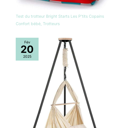
Test du trotteur Bright Starts Les P’tits Copains
Confort bébé
,
Trotteurs
Fév
20
2025