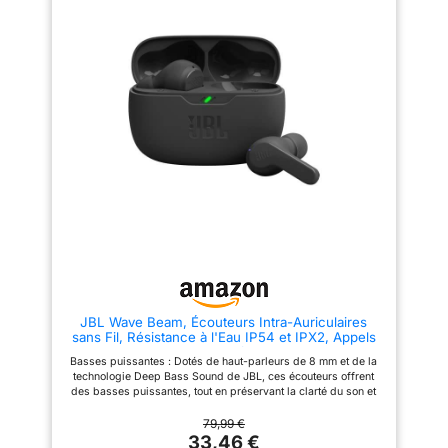
live. Les haut-parleurs de 13
environnants et augmente
mm de diamètre utilisent des
significativement la clarté des
diaphragmes composites en
communications. 【Autonomie】
Jusqu’à 37 heures d’écoute
biofibre à haute amplitude.
continue avec l’étui de recharge,
【Ecouteurs Bluetooth 5.4】
suffisant pour tous vos besoins
Équipés de la dernière puce
quotidiens.
BT5.4 pour une consommation
【Personnalisation】5
d'énergie réduite et des
préréglages EQ commutables
vitesses de transmission plus
rapidement. Un égaliseur
rapides.
【Faible latence
manuel vous permet de régler
de 60 ms】Prend en charge
librement graves, médiums et
des protocoles de transmission
aigus.
audio avancés comme SBC et
AAC pour un appairage rapide
et une compatibilité avec tous
les appareils Bluetooth.
【Appels cristallins】Les
quatre microphones antibruit
des écouteurs travaillent
ensemble pour rejeter le bruit
JBL Wave Beam, Écouteurs Intra-Auriculaires
environnant.
sans Fil, Résistance à l'Eau IP54 et IPX2, Appels
【Configuration sans effort】
Mains Libres et Batterie à Autonomie de 32
Prend en charge les modes
Basses puissantes : Dotés de haut-parleurs de 8 mm et de la
heures, en Noir
mono et stéréo, vous permettant
technologie Deep Bass Sound de JBL, ces écouteurs offrent
de partager les écouteurs avec
des basses puissantes, tout en préservant la clarté du son et
vos amis et votre famille.
des voix Votre musique en continu : Avec 8 heures d'autonomie
【Confort sans précédent】
et 24 dans le boîtier, en plus d'une fonction de chargement
79,99 €
ajustement sûr avec différents
rapide pour deux heures supplémentaires après seulement 10
33,46 €