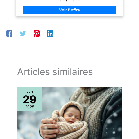
minutes de charge Résistance à l'eau : Allez à la plage, ou à la
types de conduits auditifs.
salle de sport sans craindre les éclaboussures ou la
【Affichage LED intelligent】
poussière, grâce aux normes d'étanchéité IP54 et IPX2 des
L'affichage numérique LED
écouteurs et de l'étui Appels pratiques : Discutez pendant des
premium montre la batterie
heures grâce à la fonction mains libres et à un design
restante en un coup d'œil.
ergonomique et contrôlez la quantité de voix que vous
【60 heures d'autonomie】Avec
entendez avec la technologie VoiceAware Contenu : 1x
un design économe en énergie,
Écouteurs intra-auriculaires JBL Wave Beam avec étui de
les écouteurs peuvent durer 6-7
chargement, 1x câble de chargement USB-C, 3 tailles
heures avec une charge
d'embouts, 1 guide de démarrage rapide/fiche sécurité, en
complète et jusqu'à 60 heures
Noir
lorsqu'ils sont utilisés avec
l'étui de charge à 60% du
volume.
【Charge USB-C
ultra-rapide】10 minutes de
Articles similaires
charge offrent 1 heure
d'utilisation.
【Étanchéité
IP5】Utilise une technologie
d'étanchéité de niveau IP5 pour
protéger contre les
Jan
29
éclaboussures, la sueur et
l'immersion. Convient pour le
sport et l'utilisation sous la
2025
pluie.
【Engagement et
garantie】Lorsque vous n'êtes
pas satisfait à 100%, le service
client officiel de la marque fera
tout son possible pour vous
servir de tout cœur.