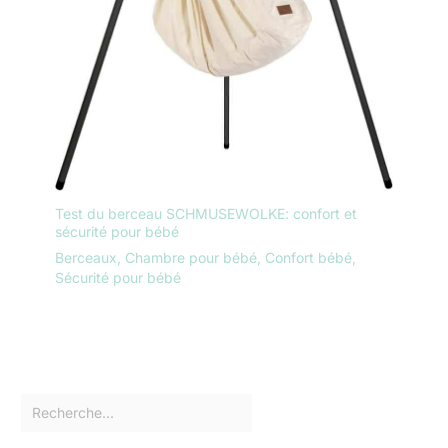
Test du berceau SCHMUSEWOLKE: confort et
sécurité pour bébé
Berceaux
,
Chambre pour bébé
,
Confort bébé
,
Sécurité pour bébé