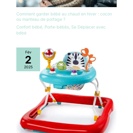
Comment garder bébé au chaud en hiver : cocon
ou manteau de portage ?
Confort bébé
,
Porte-bébés
,
Se Déplacer avec
bébé
Fév
2
2025