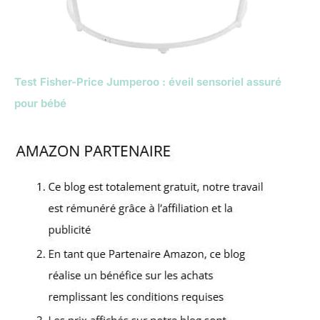
Test Fisher-Price Jumperoo : éveil sensoriel assuré
pour bébé