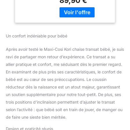
89,90 €
ou jouer les mains libres.
d'inclinaison,
De la naissance à 2 ans.
harnais facile à
Ne convient pas pour
installer, Classic
dormir. TRANSAT 2-EN-1
Beige
: en fonction de votre
bébé, utilisez le mode
Un confort indéniable pour bébé
balancelle pour les
moments de jeu et le
Après avoir testé le Maxi-Cosi Kori chaise transat bébé, je suis
mode fixe quand bébé
ravi de partager mon retour d’expérience. Ce transat a su
doit digérer ou se
détendre - un transat
allier pratique et confort, me séduisant dès le premier regard.
pour se reposer, jouer ou
En examinant de plus près ses caractéristiques, le confort de
se détendre 3
bébé est au cœur de ses préoccupations. Le coussin
POSITIONS
réducteur dès la naissance est un atout majeur, garantissant
D’INCLINAISON : Trois
réglages pour que bébé
un soutien supplémentaire pour notre tout-petit. De plus, ses
se détende ou soit bien
trois positions d’inclinaison permettent d’ajuster le transat
assis. Transpoilette
selon l’activité : que bébé soit en train de jouer, de manger ou
compacte, réglable d’une
de faire une sieste bien méritée.
main, avec verrouillage
sécurisé à 3 positions et
Design et praticité réunis