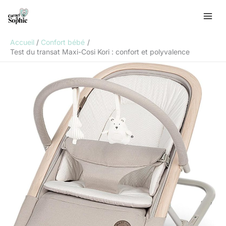
Aller
R
au
e
contenu
c
Accueil
Confort bébé
h
Test du transat Maxi-Cosi Kori : confort et polyvalence
e
r
c
h
e
r