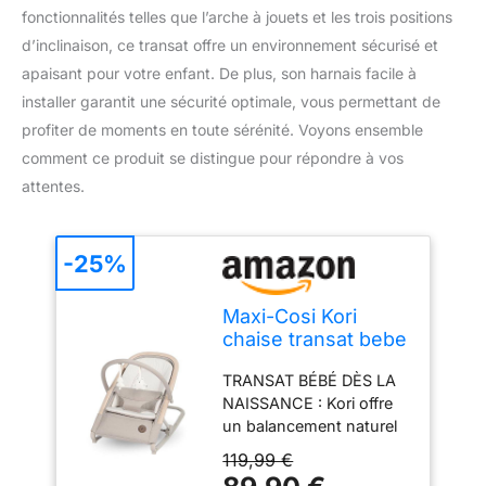
fonctionnalités telles que l’arche à jouets et les trois positions
d’inclinaison, ce transat offre un environnement sécurisé et
apaisant pour votre enfant. De plus, son harnais facile à
installer garantit une sécurité optimale, vous permettant de
profiter de moments en toute sérénité. Voyons ensemble
comment ce produit se distingue pour répondre à vos
attentes.
-25%
Maxi-Cosi Kori
chaise transat bebe
et siège 2-en-1
TRANSAT BÉBÉ DÈS LA
avec arche à jouets,
NAISSANCE : Kori offre
0-2 ans, jusqu'à 15
un balancement naturel
kg, baby bouncer,
et sûr, actionné par bébé,
transat nouveau-
119,99 €
idéal pour se détendre
né, 3 positions