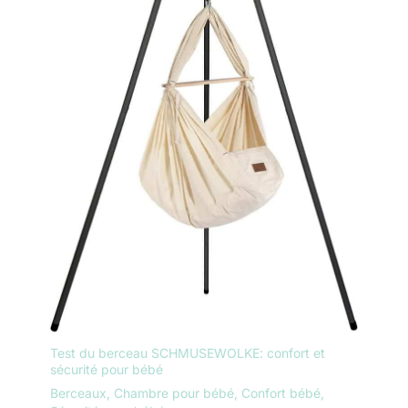
Test du berceau SCHMUSEWOLKE: confort et
sécurité pour bébé
Berceaux
,
Chambre pour bébé
,
Confort bébé
,