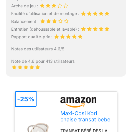
Arche de jeu :
Facilité d’utilisation et de montage :
Balancement :
Entretien (déhoussable et lavable) :
Rapport qualité-prix :
Notes des utilisateurs 4.6/5
Note de 4.6 pour 413 utilisateurs
-25%
Maxi-Cosi Kori
chaise transat bebe
et siège 2-en-1
TRANSAT BÉBÉ DÈS LA
avec arche à jouets,