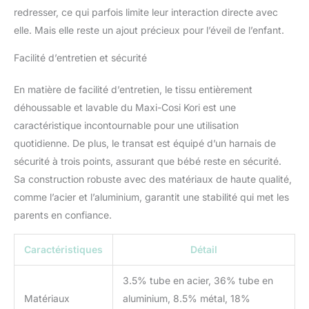
à jouets avec l'ours Barry
redresser, ce qui parfois limite leur interaction directe avec
et son arbre de la forêt,
elle. Mais elle reste un ajout précieux pour l’éveil de l’enfant.
présentant différentes
textures pour stimuler et
Facilité d’entretien et sécurité
divertir votre enfant
COUSSIN REDUCTEUR
En matière de facilité d’entretien, le tissu entièrement
NOUVEAU-NÉ
déhoussable et lavable du Maxi-Cosi Kori est une
CONFORTABLE : le
caractéristique incontournable pour une utilisation
transat dispose d'une
têtière très douce et
quotidienne. De plus, le transat est équipé d’un harnais de
offrant un bon maintien,
sécurité à trois points, assurant que bébé reste en sécurité.
pour que votre bébé
Sa construction robuste avec des matériaux de haute qualité,
bénéficie d'un confort
comme l’acier et l’aluminium, garantit une stabilité qui met les
luxueux dès le premier
jour TISSUS 100 %
parents en confiance.
RECYCLÉS : les tissus
durables sont conçus
Caractéristiques
Détail
avec Eco Care, ce qui
signifie que la housse est
3.5% tube en acier, 36% tube en
composée à 100 % de
Matériaux
aluminium, 8.5% métal, 18%
tissus recyclés, faciles à