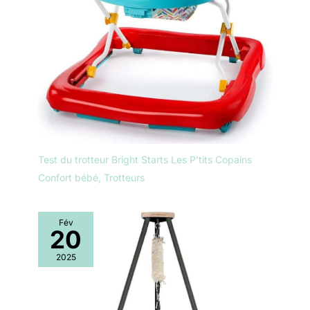
Test du trotteur Bright Starts Les P’tits Copains
Confort bébé
,
Trotteurs
Fév
20
2025