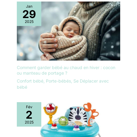
Jan
29
2025
Comment garder bébé au chaud en hiver : cocon
ou manteau de portage ?
Confort bébé
,
Porte-bébés
,
Se Déplacer avec
bébé
Fév
2
2025