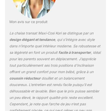
assis. Transpoilette
compacte, réglable d’une
main, avec verrouillage
sécurisé à 3 positions et
Mon avis sur ce produit
clic audible. LÉGER ET
COMPACT : plié à plat,
La chaise transat Maxi-Cosi Kori se distingue par un
Kori se range facilement
et puisqu'il est très
design élégant et tendance
, qui s’intègre avec style
compact et pèse
dans n’importe quel intérieur moderne. Sa robustesse et
seulement 2.7 kg, vous
sa légèreté en font un produit
facile à transporter
, idéal
pouvez l’emporter
pour les parents souvent en déplacement. J’apprécie
facilement (dimensions
plié en cm : H 15 x l 73.5
tout particulièrement ses trois positions d’inclinaison
x P 42.5) HARNAIS
offrant un grand confort pour mon bébé, grâce à un
FACILE À INSTALLER : le
coussin réducteur
douillet et un balancement
harnais 3 points reste
doucereux. L’entretien est rendu facile puisqu’il est
ouvert pour installer et
attacher facilement bébé
déhoussable et lavable. Bien que le prix puisse sembler
- il est réglable pour
un peu élevé, le rapport qualité-prix reste excellent.
s'adapter
Cependant, je note que l’arche de jeu n’est pas
confortablement tout au
parfaitement placée, ce qui peut gêner un peu son