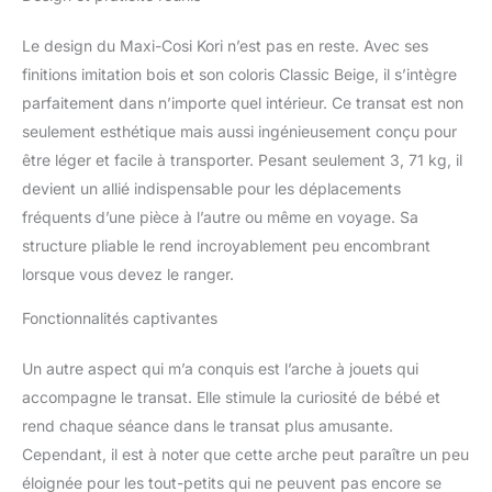
clic audible. LÉGER ET
COMPACT : plié à plat,
Le design du Maxi-Cosi Kori n’est pas en reste. Avec ses
Kori se range facilement
et puisqu'il est très
finitions imitation bois et son coloris Classic Beige, il s’intègre
compact et pèse
parfaitement dans n’importe quel intérieur. Ce transat est non
seulement 2.7 kg, vous
seulement esthétique mais aussi ingénieusement conçu pour
pouvez l’emporter
être léger et facile à transporter. Pesant seulement 3, 71 kg, il
facilement (dimensions
plié en cm : H 15 x l 73.5
devient un allié indispensable pour les déplacements
x P 42.5) HARNAIS
fréquents d’une pièce à l’autre ou même en voyage. Sa
FACILE À INSTALLER : le
structure pliable le rend incroyablement peu encombrant
harnais 3 points reste
lorsque vous devez le ranger.
ouvert pour installer et
attacher facilement bébé
Fonctionnalités captivantes
- il est réglable pour
s'adapter
Un autre aspect qui m’a conquis est l’arche à jouets qui
confortablement tout au
long de la croissance de
accompagne le transat. Elle stimule la curiosité de bébé et
votre bébé ARCHE À
rend chaque séance dans le transat plus amusante.
JOUETS : pour le
Cependant, il est à noter que cette arche peut paraître un peu
développement de bébé,
éloignée pour les tout-petits qui ne peuvent pas encore se
Kori dispose d'une arche