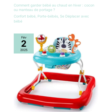
Comment garder bébé au chaud en hiver : cocon
ou manteau de portage ?
Confort bébé
,
Porte-bébés
,
Se Déplacer avec
bébé
Fév
2
2025