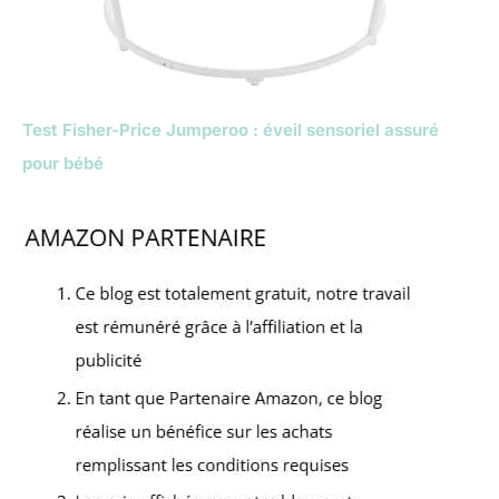
Test Fisher-Price Jumperoo : éveil sensoriel assuré
pour bébé