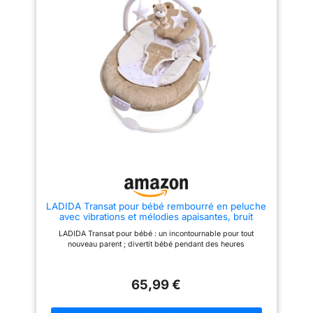
de place. Pour le transporter,
DE JEUX AMOVIBLE : l'arche de
rien de plus simple avec ses 2
jeux incluse offre deux
grandes anses PRATIQUE :
adorables jouets pour attirer et
l'assise est complètement
amuser votre bébé, contribuant
déhoussable et lavable en
ainsi à son développement –
machine
Vous pouvez adapter Aster à
ses besoins en enlevant
rapidement et facilement l'arche
de jeux HARNAIS À 3 POINTS
RÉGLABLE : le harnais à 3
points réglable permet
d'installer rapidement et
facilement votre enfant dans le
transat en toute sécurité et
confortablement, idéal lorsque
vous voulez tous les deux
garder les mains libres MODE
FIXE : lorsque votre bébé veut
se reposer et que vous
LADIDA Transat pour bébé rembourré en peluche
souhaitez arrêter le
avec vibrations et mélodies apaisantes, bruit
balancement, optez pour le
blanc, barres de jouets amovibles avec jouets
mode fixe d'Aster – Utilisez
LADIDA Transat pour bébé : un incontournable pour tout
mignons 0m+ Marron (078)
simplement les pieds
nouveau parent ; divertit bébé pendant des heures
stabilisateurs
65,99 €