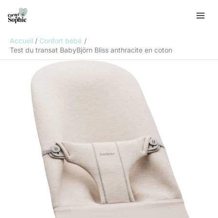
Aller
R
au
e
contenu
c
Accueil
Confort bébé
h
Test du transat BabyBjörn Bliss anthracite en coton
e
r
c
h
e
r