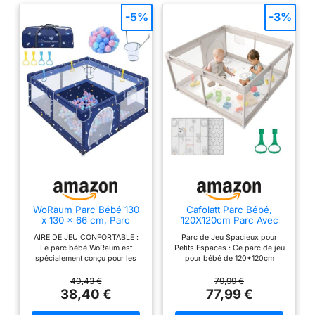
-5%
-3%
WoRaum Parc Bébé 130
Cafolatt Parc Bébé,
x 130 x 66 cm, Parc
120X120cm Parc Avec
Enfant avec Poignées de
Tapis, Pliable pour
AIRE DE JEU CONFORTABLE :
Parc de Jeu Spacieux pour
Traction, Balles, Filet
Enfants 0-24 Mois - Aire
Le parc bébé WoRaum est
Petits Espaces : Ce parc de jeu
Respirant, Sol
de Jeu Sécurisée
spécialement conçu pour les
pour bébé de 120*120cm
Antidérapant, Parc de
Maison, Tapis Anti-
enfants de 6 mois à 6 ans. Sa
pouces est idéal pour les petits
Jeu Sécurisé pour
Dérapant Intérieur
taille de 130×130×66 cm offre
espaces. Il peut accueillir 3 à 4
40,43 €
79,99 €
Enfants(Cartoon)
un environnement sûr avec un
bébés ou 2 adultes. C'est un
38,40 €
77,99 €
espace suffisant pour que votre
parc de jeu pour bébé avec un
enfant explore librement.
tapis qui gardera votre bébé en