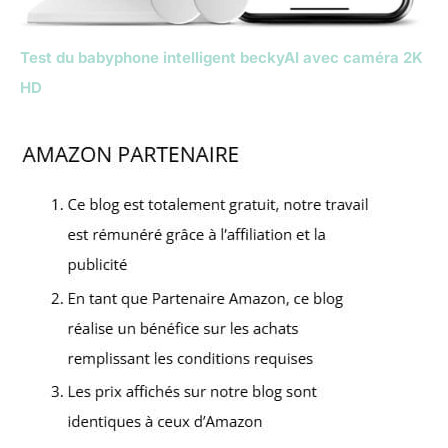
Test du babyphone intelligent beckyAI avec caméra 2K
HD