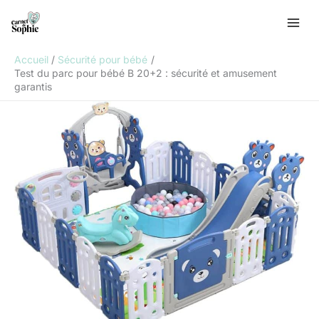
Aller
R
au
e
contenu
c
Accueil
Sécurité pour bébé
h
Test du parc pour bébé B 20+2 : sécurité et amusement
garantis
e
r
c
h
e
r