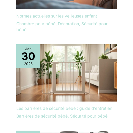
Normes actuelles sur les veilleuses enfant
Chambre pour bébé
,
Décoration
,
Sécurité pour
bébé
Jan
30
2025
Les barrières de sécurité bébé : guide d’entretien
Barrières de sécurité bébé
,
Sécurité pour bébé