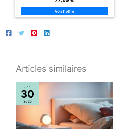
77,99 €
WoRaum se monte rapidement
Il est facile à nettoyer, doux et
Votre Enfant Vis-à-vis des Animaux : Même si votre animal de
pour créer instantanément un
inodore ; il suffit de l'essuyer
compagnie est adorable, les animaux restent imprévisibles
espace de jeu sûr. Il se démonte
avec un chiffon humide et du
Tapis d'Éveil Stabilisé : Grâce au matériau XPE. Votre bébé qui
facilement et se range de
savon pour le garder propre et
rampe ou apprend à marcher ne glissera pas. La taille est de
manière compacte dans le sac
hygiénique. (Conseil : les
120*120cm. Les couleurs douces conviennent aux deux sexes,
de transport inclus – parfait
boules océaniques incluses
et ce tapis d'éveil peut également être placé dans le parc pour
pour la maison et les
dans le produit，50)
bébé
déplacements.
Articles similaires
Jan
30
2025