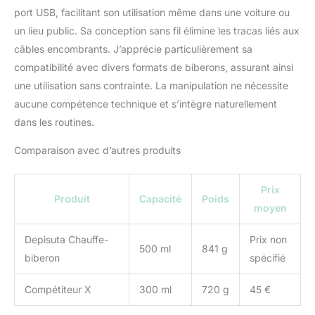
lait, ce chauffe-lait
port USB, facilitant son utilisation même dans une voiture ou
portable peut également
un lieu public. Sa conception sans fil élimine les tracas liés aux
être utilisé comme
câbles encombrants. J’apprécie particulièrement sa
bouilloire. Sa
construction robuste
compatibilité avec divers formats de biberons, assurant ainsi
garde les boissons
une utilisation sans contrainte. La manipulation ne nécessite
chaudes ou froides,
aucune compétence technique et s’intègre naturellement
offrant une solution
dans les routines.
polyvalente pour
différents besoins en
Comparaison avec d’autres produits
boissons tout au long de
l'année. Convient à
toutes les situations :
Prix
Produit
Capacité
Poids
que vous soyez à la
moyen
maison ou à l'extérieur,
cet appareil multifonction
Depisuta Chauffe-
Prix non
pour chauffe-lait est
500 ml
841 g
biberon
spécifié
pour toutes les
situations d'alimentation.
Sa commodité et sa
Compétiteur X
300 ml
720 g
45 €
fiabilité en font un