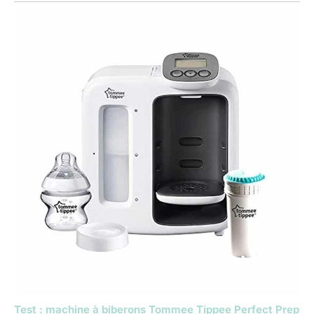
Test : machine à biberons Tommee Tippee Perfect Prep