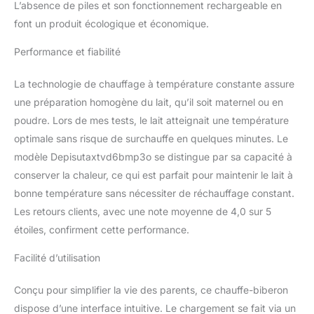
L’absence de piles et son fonctionnement rechargeable en
garantit que le lait de
font un produit écologique et économique.
votre bébé reste à la
température optimale
Performance et fiabilité
jusqu'à 36 heures. Cette
fonction fiable vous offre
La technologie de chauffage à température constante assure
la tranquillité d'esprit que
le lait sera maintenu à
une préparation homogène du lait, qu’il soit maternel ou en
une température stable
poudre. Lors de mes tests, le lait atteignait une température
et sûre. Alimentation
optimale sans risque de surchauffe en quelques minutes. Le
facile : le mélangeur à lait
modèle Depisutaxtvd6bmp3o se distingue par sa capacité à
thermostatique portable
fait du mélange du lait en
conserver la chaleur, ce qui est parfait pour maintenir le lait à
poudre une tâche rapide
bonne température sans nécessiter de réchauffage constant.
et sans effort. Cela
Les retours clients, avec une note moyenne de 4,0 sur 5
signifie que nourrir votre
étoiles, confirment cette performance.
bébé devient une
expérience simple,
Facilité d’utilisation
surtout lorsque vous
êtes en déplacement.
Conçu pour simplifier la vie des parents, ce chauffe-biberon
Applications multiples :
en plus de réchauffer le
dispose d’une interface intuitive. Le chargement se fait via un