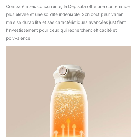
incontournable pour les
Comparé à ses concurrents, le Depisuta offre une contenance
parents occupés qui
recherchent une solution
plus élevée et une solidité indéniable. Son coût peut varier,
pratique pour nourrir leur
mais sa durabilité et ses caractéristiques avancées justifient
bébé.
l’investissement pour ceux qui recherchent efficacité et
polyvalence.