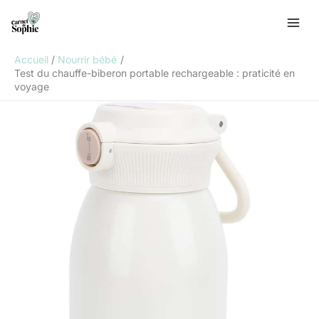
Aller
R
au
e
contenu
c
Accueil
Nourrir bébé
h
Test du chauffe-biberon portable rechargeable : praticité en
voyage
e
r
c
h
e
r