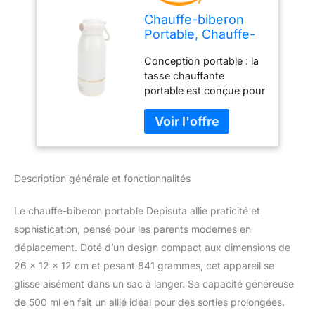
Chauffe-biberon
Portable, Chauffe-
Lait Portable 500
Conception portable : la
Ml, Chauffe-biberon
tasse chauffante
de Voyage
portable est conçue pour
Rechargeable à
être facilement
Température
transportée grâce à sa
Constante,
fonction sans fil, ce qui la
Chauffe-biberon
rend idéale pour nourrir
sans Fil pour Lait
votre petit bébé pendant
Maternel ou
Description générale et fonctionnalités
que vous êtes en
Préparation
déplacement. Que vous
fassiez des courses ou
Le chauffe-biberon portable Depisuta allie praticité et
que vous voyagiez, cette
sophistication, pensé pour les parents modernes en
tasse est pratique et
déplacement. Doté d’un design compact aux dimensions de
pratique. Température
26 x 12 x 12 cm et pesant 841 grammes, cet appareil se
constante : le régulateur
de lait sans fil est doté
glisse aisément dans un sac à langer. Sa capacité généreuse
d'une construction en
de 500 ml en fait un allié idéal pour des sorties prolongées.
acier inoxydable 316L qui