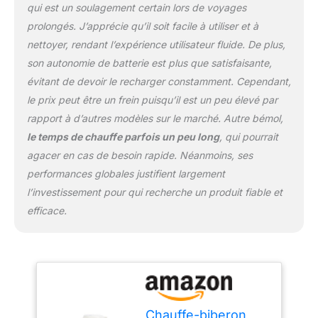
et sans effort. Cela
qui est un soulagement certain lors de voyages
signifie que nourrir votre
prolongés. J’apprécie qu’il soit facile à utiliser et à
bébé devient une
nettoyer, rendant l’expérience utilisateur fluide. De plus,
expérience simple,
surtout lorsque vous
son autonomie de batterie est plus que satisfaisante,
êtes en déplacement.
évitant de devoir le recharger constamment. Cependant,
Applications multiples :
le prix peut être un frein puisqu’il est un peu élevé par
en plus de réchauffer le
rapport à d’autres modèles sur le marché. Autre bémol,
lait, ce chauffe-lait
portable peut également
le temps de chauffe parfois un peu long
, qui pourrait
être utilisé comme
agacer en cas de besoin rapide. Néanmoins, ses
bouilloire. Sa
performances globales justifient largement
construction robuste
l’investissement pour qui recherche un produit fiable et
garde les boissons
chaudes ou froides,
efficace.
offrant une solution
polyvalente pour
différents besoins en
boissons tout au long de
l'année. Convient à
toutes les situations :
Chauffe-biberon
que vous soyez à la