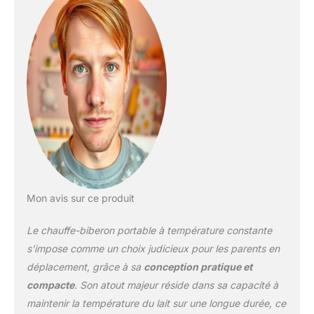
fassiez des courses ou
que vous voyagiez, cette
tasse est pratique et
pratique. Température
constante : le régulateur
de lait sans fil est doté
d'une construction en
acier inoxydable 316L qui
garantit que le lait de
votre bébé reste à la
température optimale
jusqu'à 36 heures. Cette
fonction fiable vous offre
la tranquillité d'esprit que
Mon avis sur ce produit
le lait sera maintenu à
une température stable
Le chauffe-biberon portable à température constante
et sûre. Alimentation
s’impose comme un choix judicieux pour les parents en
facile : le mélangeur à lait
déplacement, grâce à sa
conception pratique et
thermostatique portable
compacte
. Son atout majeur réside dans sa capacité à
fait du mélange du lait en
poudre une tâche rapide
maintenir la température du lait sur une longue durée, ce