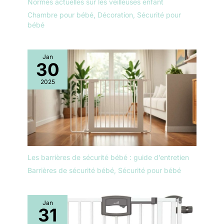
Normes actuelles sur les veilleuses enfant
ajustable selon la distance au
bébé. Consulter le manuel avant
Chambre pour bébé
,
Décoration
,
Sécurité pour
la première utilisation pour un
bébé
réglage optimal
Jan
30
2025
Les barrières de sécurité bébé : guide d’entretien
Barrières de sécurité bébé
,
Sécurité pour bébé
Jan
31