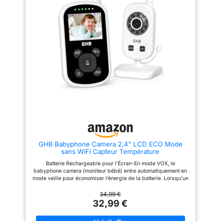
mode ECO prolonge l’autonomie
automatiquement en mode veille
en activant l’écran uniquement
pour économiser de l'énergie.
lors des sons du bébé. Note:
L'écran s'active
Aucune prise en charge de la
automatiquement lorsqu'il y a
détection de mouvement
du son. La batterie peut être
Berceuse et Fonctionnalités
utilisée pendant 12 heures.
Polyvalentes - Le babyphone
Remarque : la caméra doit
camera intègre une berceuse
toujours être connectée au
apaisante. il crée une ambiance
secteur pour fonctionner Son
sereine, idéale pour
fort et clair Le babyphone vidéo
accompagner votre enfant dans
dispose de 8 berceuses
un sommeil profond Prise en
intégrées, qui produisent un son
charge de 4 caméras - Un
agréable et une belle mélodie.
babyphone peut être connecté à
De plus, le babyphone dispose
un maximum de 4 caméras,
d'un son bidirectionnel, vous
vous permettant de prendre
permettant à la fois d'écouter
soin de plusieurs bébés
votre bébé et de le laisser vous
simultanément. Remarque :
écouter Prise en charge de 2
L'emballage contient 1 écran et 1
caméras Un babyphone vidéo
GHB Babyphone Camera 2,4" LCD ECO Mode
caméra Remarque - La caméra
peut connecter jusqu'à 2
sans WiFi Capteur Température
doit être connecté au chargeur à
caméras, ce qui vous permet de
tout moment ; la caméra ne peut
prendre soin de plusieurs
Batterie Rechargeable pour l’Écran-En mode VOX, le
pas être tournée à distance
bébés en même temps.
babyphone camera (moniteur bébé) entre automatiquement en
Remarque : le paquet contient 1
mode veille pour économiser l’énergie de la batterie. Lorsqu’un
moniteur et 1 caméra Fonction
son est détecté dans la chambre du bébé, l’écran du
d'enregistrement sur carte SD :
babyphone camera s’active automatiquement. En mode VOX, la
34,99 €
Il y a un emplacement pour
durée de vie de la batterie du babyphone camera est d’environ
32,99 €
carte SD sur le côté de la
20 heures ; en mode non VOX, elle est d’environ 4 heures. (Les
caméra pour insérer des outils
données ci - dessus sont basées sur des mesures en
d'enregistrement, laissant les