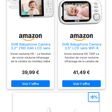
GHB Babyphone Caméra
GHB Babyphone Camera
3,2" 2100 mAh LCD sans
3,5" LCD sans WiFi 8
WiFi VOX Audio
Berceuses Vision
Vision nocturne HD - La fonction
Vision nocturne HD 720P La
Bidirectionnel
Nocturne VOX
de vision nocturne infrarouge
fonction de vision nocturne
de la caméra du moniteur bébé
infrarouge de la caméra de
vous permet de surveiller votre
surveillance pour bébé vous
enfant dans l'obscurité. L'effet
permet de surveiller votre
39,99 €
41,49 €
de vision nocturne est très clair
enfant dans l'obscurité, et l'effet
; Les lumières infrarouges sur la
de vision nocturne est très clair
caméra sont très douces, offrant
; la lumière infrarouge de la
un environnement de sommeil
caméra est très fine, permettant
confortable pour le bébé
à votre bébé d'avoir un
Batterie 2100 mAh - Dotée d’une
environnement de sommeil
batterie de 2100 mAh, GHB
confortable Mode ECO avec
-6%
babyphone camera assure
batterie 1500mAh Le babyphone
jusqu’à 20 heures en mode
vidéo est doté d'une batterie
écran continu et 60 heures en
intégrée de 1500mAh et en
mode ECO Mode ECO - Le
mode ECO, le babyphone passe