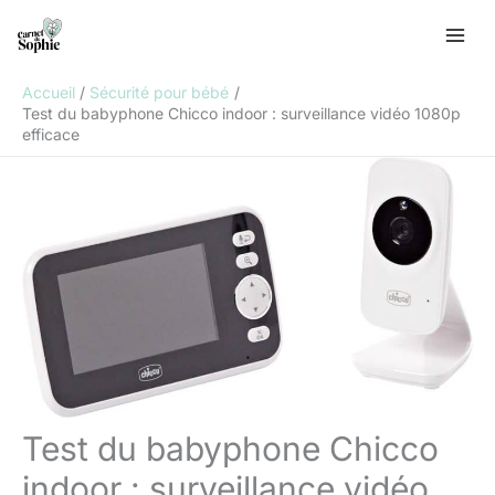
Aller
R
au
e
contenu
c
Accueil
Sécurité pour bébé
h
Test du babyphone Chicco indoor : surveillance vidéo 1080p
efficace
e
r
c
h
e
r
Test du babyphone Chicco
indoor : surveillance vidéo