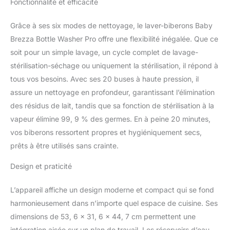
Fonctionnalité et efficacité
raccordement à l'évier
nécessaire : Installation
Grâce à ses six modes de nettoyage, le laver-biberons Baby
simple, ne nécessite
aucun tuyau
Brezza Bottle Washer Pro offre une flexibilité inégalée. Que ce
d'évacuation grâce aux
soit pour un simple lavage, un cycle complet de lavage-
réservoirs d'eau propre
stérilisation-séchage ou uniquement la stérilisation, il répond à
et d'eau sale. Peut être
tous vos besoins. Avec ses 20 buses à haute pression, il
utilisé n'importe où dans
assure un nettoyage en profondeur, garantissant l’élimination
la maison, facile à
déplacer grâce aux
des résidus de lait, tandis que sa fonction de stérilisation à la
roulettes intégrées.
vapeur élimine 99, 9 % des germes. En à peine 20 minutes,
Panneau de commande
vos biberons ressortent propres et hygiéniquement secs,
LCD Grande capacité :
prêts à être utilisés sans crainte.
Peut contenir jusqu'à 4
biberons, pièces de tire-
Design et praticité
lait et accessoires.
Convient à pratiquement
tous les biberons et à la
L’appareil affiche un design moderne et compact qui se fond
plupart des accessoires
harmonieusement dans n’importe quel espace de cuisine. Ses
de tire-lait et des
dimensions de 53, 6 x 31, 6 x 44, 7 cm permettent une
gobelets (à l'exception
intégration aisée sur un plan de travail. Les réservoirs d’eau