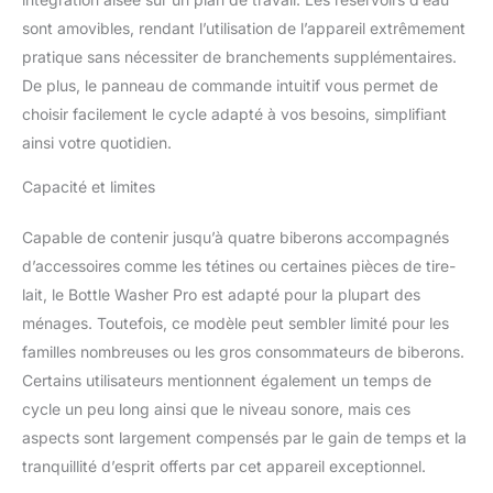
des biberons Nanobebe,
sont amovibles, rendant l’utilisation de l’appareil extrêmement
des accessoires de tire-
lait portable et des
pratique sans nécessiter de branchements supplémentaires.
gobelets à paille). Le
De plus, le panneau de commande intuitif vous permet de
couvercle transparent
choisir facilement le cycle adapté à vos besoins, simplifiant
vous permet de voir
ainsi votre quotidien.
l'intérieur et d'observer le
nettoyage. Choisissez
Capacité et limites
parmi 6 modes de
nettoyage : Lavage-
stérilisation-séchage ;
Capable de contenir jusqu’à quatre biberons accompagnés
lavage-séchage ; lavage
d’accessoires comme les tétines ou certaines pièces de tire-
seulement ; stérilisation-
lait, le Bottle Washer Pro est adapté pour la plupart des
séchage ; stérilisation
ménages. Toutefois, ce modèle peut sembler limité pour les
seulement ; séchage
familles nombreuses ou les gros consommateurs de biberons.
seulement Respectueux
de l'environnement :
Certains utilisateurs mentionnent également un temps de
utilise 85 % d'eau en
cycle un peu long ainsi que le niveau sonore, mais ces
moins que le lavage à la
aspects sont largement compensés par le gain de temps et la
main 60 tablettes de
tranquillité d’esprit offerts par cet appareil exceptionnel.
détergent pour Bottle
Washer Pro inclus. Ne