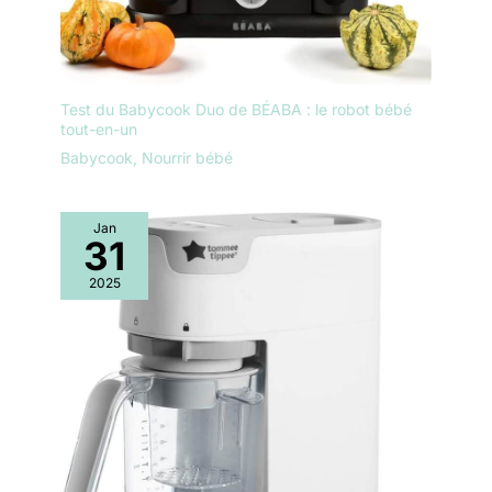
Brezza. Garantie 2 ans.
Test du Babycook Duo de BÉABA : le robot bébé
tout-en-un
Babycook
,
Nourrir bébé
Jan
31
2025