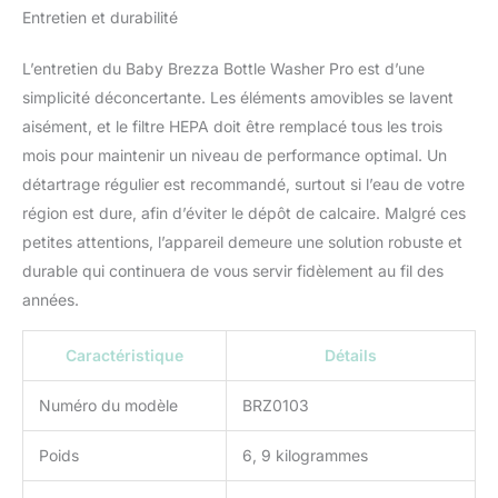
Entretien et durabilité
fonctionne qu'avec le
détergent Baby Brezza
sans danger pour les
L’entretien du Baby Brezza Bottle Washer Pro est d’une
bébés. SANS BPA ;
simplicité déconcertante. Les éléments amovibles se lavent
garantie 2 ans
aisément, et le filtre HEPA doit être remplacé tous les trois
mois pour maintenir un niveau de performance optimal. Un
détartrage régulier est recommandé, surtout si l’eau de votre
région est dure, afin d’éviter le dépôt de calcaire. Malgré ces
petites attentions, l’appareil demeure une solution robuste et
durable qui continuera de vous servir fidèlement au fil des
années.
Caractéristique
Détails
Numéro du modèle
BRZ0103
Poids
6, 9 kilogrammes