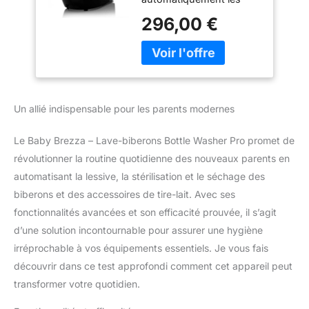
automatiquement
biberons, les pièces de
biberons et
296,00 €
tire-lait et les tasses à
accessoires de tire-
bec. Le seul lave-biberon
lait
dont il a été
scientifiquement prouvé
qu'il nettoie beaucoup
mieux qu'un goupillon
Un allié indispensable pour les parents modernes
N'utilisez plus jamais de
goupillon ! Lavage
Le Baby Brezza – Lave-biberons Bottle Washer Pro promet de
puissant et rapide : Avec
20 jets d'eau à haute
révolutionner la routine quotidienne des nouveaux parents en
pression, il nettoie avec
automatisant la lessive, la stérilisation et le séchage des
précision toutes les
biberons et des accessoires de tire-lait. Avec ses
surfaces, mêmes les
fonctionnalités avancées et son efficacité prouvée, il s’agit
coins difficiles à
d’une solution incontournable pour assurer une hygiène
atteindre. Tue 99,9 %
des germes à la vapeur,
irréprochable à vos équipements essentiels. Je vous fais
puis sèche avec un air
découvrir dans ce test approfondi comment cet appareil peut
exempt de germes grâce
transformer votre quotidien.
au filtre HEPA Facile à
utiliser, Pas de