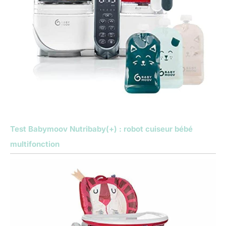
Test Babymoov Nutribaby(+) : robot cuiseur bébé
multifonction