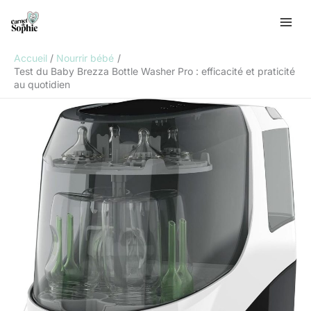
Aller
R
au
e
contenu
c
Accueil
Nourrir bébé
h
Test du Baby Brezza Bottle Washer Pro : efficacité et praticité
au quotidien
e
r
c
h
e
r