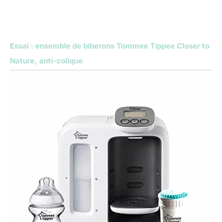
Essai : ensemble de biberons Tommee Tippee Closer to
Nature, anti-colique