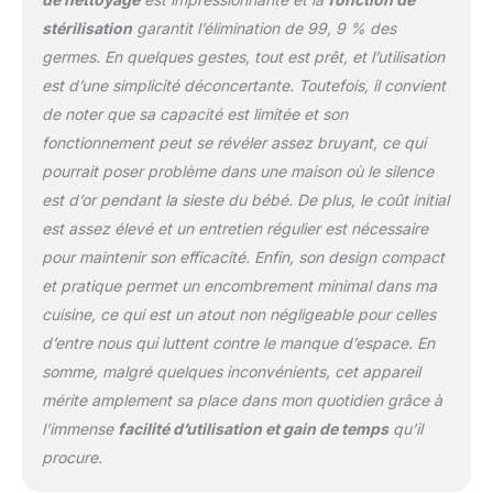
LCD Grande capacité :
stérilisation
garantit l’élimination de 99, 9 % des
Peut contenir jusqu'à 4
biberons, pièces de tire-
germes. En quelques gestes, tout est prêt, et l’utilisation
lait et accessoires.
est d’une simplicité déconcertante. Toutefois, il convient
Convient à pratiquement
de noter que sa capacité est limitée et son
tous les biberons et à la
fonctionnement peut se révéler assez bruyant, ce qui
plupart des accessoires
de tire-lait et des
pourrait poser problème dans une maison où le silence
gobelets (à l'exception
est d’or pendant la sieste du bébé. De plus, le coût initial
des biberons Nanobebe,
est assez élevé et un entretien régulier est nécessaire
des accessoires de tire-
pour maintenir son efficacité. Enfin, son design compact
lait portable et des
et pratique permet un encombrement minimal dans ma
gobelets à paille). Le
couvercle transparent
cuisine, ce qui est un atout non négligeable pour celles
vous permet de voir
d’entre nous qui luttent contre le manque d’espace. En
l'intérieur et d'observer le
somme, malgré quelques inconvénients, cet appareil
nettoyage. Choisissez
mérite amplement sa place dans mon quotidien grâce à
parmi 6 modes de
nettoyage : Lavage-
l’immense
facilité d’utilisation et gain de temps
qu’il
stérilisation-séchage ;
procure.
lavage-séchage ; lavage