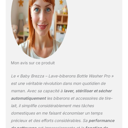
précision toutes les
surfaces, mêmes les
coins difficiles à
atteindre. Tue 99,9 %
des germes à la vapeur,
puis sèche avec un air
exempt de germes grâce
au filtre HEPA Facile à
utiliser, Pas de
raccordement à l'évier
Mon avis sur ce produit
nécessaire : Installation
simple, ne nécessite
Le « Baby Brezza – Lave-biberons Bottle Washer Pro »
aucun tuyau
d'évacuation grâce aux
est une véritable révolution dans mon quotidien de
réservoirs d'eau propre
maman. Avec sa capacité à
laver, stériliser et sécher
et d'eau sale. Peut être
automatiquement
les biberons et accessoires de tire-
utilisé n'importe où dans
lait, il simplifie considérablement mes tâches
la maison, facile à
déplacer grâce aux
domestiques en me faisant économiser un temps
roulettes intégrées.
précieux et des efforts considérables. Sa
performance
Panneau de commande
de nettoyage
est impressionnante et la
fonction de